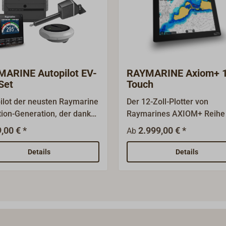
ARINE Autopilot EV-
RAYMARINE Axiom+ 
Set
Touch
ilot der neusten Raymarine
Der 12-Zoll-Plotter von
tion-Generation, der dank
Raymarines AXIOM+ Reihe 
eschrittener Kompass-,
ein leistungsfähiger, bewäh
,00 € *
2.999,00 € *
Ab
 und
GPS-Kartenplotter, der gan
leunigungssenoren noch
einfach über ein Touch-Dis
Details
Details
er steuert und Seegangs-
bedient wird. Letzteres ist 
ootsbewegungen jederzeit
gut auch im Sonnenlicht
icht. Das EV-200 ist ideal
ablesbar und rund 25 Proz
achten bis maximal 11
heller als die Vorgänger-Mo
n Gewicht (ca. 15 Meter)
Reihe. Er ist ideal für die
echanischer Rad-
Navigation auf Segel- oder