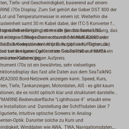
en, Tiefe- und Geschwindigkeit, basierend auf einem
INE i70s Display. Zum Set gehört der Geber DST 800 der
Lot und Temperaturmesser in einem ist. Weiterhin die
steinheit samt 30 m Kabel dabei, der ITC-5 Konverter für
logen Geber-Eingäng, sowie die für das SeatalkNG-
 ist damit eine komplett in sich geschlossene Lösung, das
rk nötigen 5-Wege Connector mit 3 Metern-Backbone-
it einem an Bord schon vorhandenen NMEA2000 oder
nd Endwiederständen. Alternativ gibt es für Eigner, die
 Seatalk Komponnennten (z.B. Autopiloten, Plotter u.ä.)
nd Lot in eigenen, getrennten Gebern haben möchte ein
den werden kann. Dafür ist ein SeaTalkNG auf NMEA-
mit zwei Gebern gegen Aufpreis.
nverter-Kabel nötig.
trument i70s ist ein bewährtes, sehr vielseitiges
unktionsdisplay das fast alle Daten aus dem SeaTalkNG
MEA2000 Bord-Netzwerk anzeigen kann. Speed, Kurs,
en, Tiefe, Tankanzeigen, Motordaten, AIS - es gibt kaum
tionen, die es nicht optisch klar und strukturiert darstellen
YMARINE-Bedienoberfläche "Lighthouse 4" erlaubt eine
e Installation und Darstellung der Schiffsdaten über 7
igurierte, intuitive optische Screens in Analog-
enten-Optik. Darunter solche zu Kurs und
indigkeit, Winddaten wie AWA, TWA, Navigationsdaten,