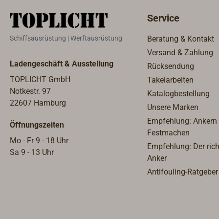
Nachteinsätzen und schlechten
Steue
Service
Sichtverhältnissen die Lage im
elekt
Blick zu behalten.Verwenden Sie
Antri
Schiffsausrüstung | Werftausrüstung
Beratung & Kontakt
es zur Unterstützung von
den E
Versand & Zahlung
Patrouillen, zur Identifizierung
und w
Ladengeschäft & Ausstellung
Rücksendung
von Navigationshilfen und zur
oder 
schnellen Lokalisierung von
Für d
TOPLICHT GmbH
Takelarbeiten
Personen im Wasser während
muss 
Notkestr. 97
Katalogbestellung
aktiver Einsatzsituationen. Das
Funda
22607 Hamburg
Unsere Marken
fortschrittliche FLIR-
angef
Empfehlung: Ankern
Öffnungszeiten
Wärmebildsystem hilft der
komm
Festmachen
Besatzung, Personen, Schiffe
Displ
Mo - Fr 9 - 18 Uhr
Empfehlung: Der rich
und Gefahren zu erkennen, wenn
Lage 
Sa 9 - 13 Uhr
Anker
die Sicht durch Dunkelheit,
200 A
Antifouling-Ratgeber
Wetter, Rauch oder Blendung
Insge
beeinträchtigt ist. Die Akku-
Syste
Laufzeit beträgt sechs Stunden,
und B
eine Ladestation ist optional
sensi