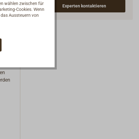
er
nen wählen zwischen für
Experten kontaktieren
Marketing-Cookies. Wenn
d das Aussteuern von
er 7
tur
gen
erden