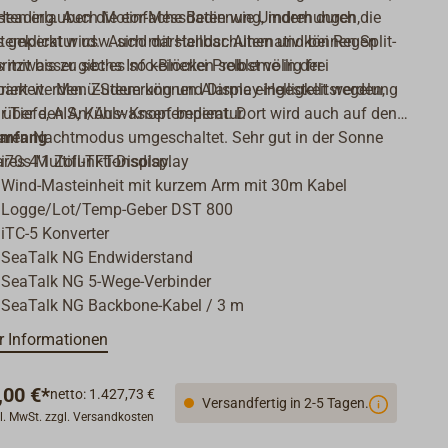
, Heading. Auch Motor-Messdaten wie Umdrehungen,
sten erlauben die einfache Bedienung, indem durch die
emperatur usw. sind darstellbar. Alternativ können Split-
s geklickt wird. Auch mit Handschuhen und bei Regen
 mit bis zu sechs Info-Blöcken selbst völlig frei
ritzwasser gibt es so keinerlei Probleme in der
riert werden. Zudem können Alarme eingestellt werden,
arkeit. Menü-Steuerung und Display-Helligkeitsregelung
r Tiefe, AIS, Kühlwassertemperatur.
über den An/Aus- Knopf bedient. Dort wird auch auf den
ren Nachtmodus umgeschaltet. Sehr gut in der Sonne
umfang
res 4'1 Zoll-TFT-Display.
 i70s Multifunktionsdisplay
 Wind-Masteinheit mit kurzem Arm mit 30m Kabel
 Logge/Lot/Temp-Geber DST 800
 iTC-5 Konverter
 SeaTalk NG Endwiderstand
 SeaTalk NG 5-Wege-Verbinder
 SeaTalk NG Backbone-Kabel / 3 m
 SeaTalk NG Stromkabel / 2 m
 Informationen
 SeaTalk NG Spur-Blindstecker
,00 €*
netto: 1.427,73 €
Versandfertig in 2-5 Tagen.
kl. MwSt. zzgl. Versandkosten