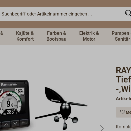
 &
Kajüte &
Farben &
Elektrik &
Pumpen 
Komfort
Bootsbau
Motor
Sanitär
RAY
Tie
-,W
Artike
Me
Komplet