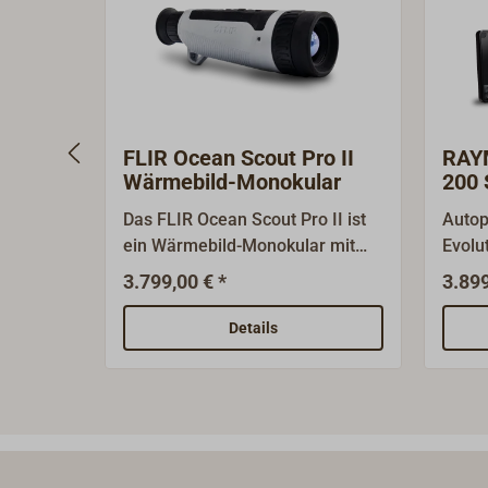
FLIR Ocean Scout Pro II
RAYM
Wärmebild-Monokular
200 
Das FLIR Ocean Scout Pro II ist
Autop
ein Wärmebild-Monokular mit
Evolu
über einer Kilometer Reichweite
fortg
3.799,00 € *
3.899
und wurde speziell für den
Lage-
Einsatz von Behörden sowie
Besch
Details
Such- und Rettungsteams
genau
entwickelt. Es ist handlich,
und B
kompakt, und erlaubt dank Ein-
ausgle
Finger-Bedienung Ersthelfern
für Y
auf See eine schnelle und
Tonne
zuverlässige Möglichkeit, bei
und m