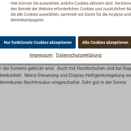
 Multifunktionsdisplay das fast alle Daten aus dem SeaTalkNG od
Hier können Sie auswählen, welche Cookies aktiviert sind. Sie kön
ddaten, Tiefe, Tankanzeigen, Motordaten, AIS - es gibt kaum
den Betrieb der Website erforderlichen Cookies und zusätzlichen 
Sie alle Cookies auswählen, sammeln wir Daten für die Analyse un
arstellen kann.
Werbekampagnen.
ine einfache Installation und Darstellung der Schiffsdaten üb
strumenten-Optik. Darunter solche zu Kurs und Geschwindigkeit,
ading. Auch Motor-Messdaten wie Umdrehungen, Wassertempera
Nur funktionale Cookies akzeptieren
Alle Cookies akzeptieren
bis zu sechs Info-Blöcken selbst völlig frei konfiguriert werden.
Impressum
Datenschutzerklärung
, AIS, Kühlwassertemperatur.
ch die Screens geklickt wird. Auch mit Handschuhen und bei Re
Bedienbarkeit. Menü-Steuerung und Display-Helligkeitsregelung w
n dimmbaren Nachtmodus umgeschaltet. Sehr gut in der Sonne