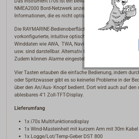
Das Instrument i70s ist ein bewährtes, sehr vielseitiges
NMEA2000 Bord-Netzwerk anzeigen kann. Speed, Kurs, Win
Informationen, die es nicht optisch klar und strukturiert d
Die RAYMARINE-Bedienoberfläche "Lighthouse 4" erlaubt e
vorkonfigurierte, intuitive optische Screens in Analog-In
Winddaten wie AWA, TWA, Navigationsdaten, Tiefe , He
usw. sind darstellbar. Alternativ können Split-Screens mit 
Zudem können Alarme eingestellt werden, etwa für Tiefe
Vier Tasten erlauben die einfache Bedienung, indem dur
oder Spritzwasser gibt es so keinerlei Probleme in der 
über den An/Aus- Knopf bedient. Dort wird auch auf de
ablesbares 4'1 Zoll-TFT-Display.
Lieferumfang
1x i70s Multifunktionsdisplay
1x Wind-Masteinheit mit kurzem Arm mit 30m Kabel
1x Logge/Lot/Temp-Geber DST 800