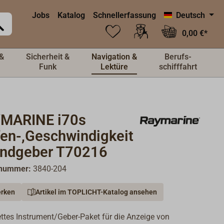
Jobs
Katalog
Schnellerfassung
Deutsch
0,00 €*
&
Sicherheit &
Navigation &
Berufs-
Funk
Lektüre
schifffahrt
MARINE i70s
fen-,Geschwindigkeit
indgeber T70216
lnummer:
3840-204
rken
Artikel im TOPLICHT-Katalog ansehen
tes Instrument/Geber-Paket für die Anzeige von