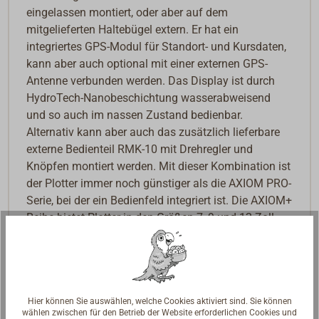
eingelassen montiert, oder aber auf dem
mitgelieferten Haltebügel extern. Er hat ein
integriertes GPS-Modul für Standort- und Kursdaten,
kann aber auch optional mit einer externen GPS-
Antenne verbunden werden. Das Display ist durch
HydroTech-Nanobeschichtung wasserabweisend
und so auch im nassen Zustand bedienbar.
Alternativ kann aber auch das zusätzlich lieferbare
externe Bedienteil RMK-10 mit Drehregler und
Knöpfen montiert werden. Mit dieser Kombination ist
der Plotter immer noch günstiger als die AXIOM PRO-
Serie, bei der ein Bedienfeld integriert ist. Die AXIOM+
Reihe bietet Plotter in den Größen 7, 9 und 12 Zoll.
Der AXIOM+ läuft mit dem Betriebssystem
Lighthouse 4 und kann wahlweise die eigens von
Raymarine entwickelten Lighthouse-Kartensätze
oder Navionics Karten darstellen. Zum Software-
Hier können Sie auswählen, welche Cookies aktiviert sind. Sie können
wählen zwischen für den Betrieb der Website erforderlichen Cookies und
Umfang gehört auch Autorouting, das spielend