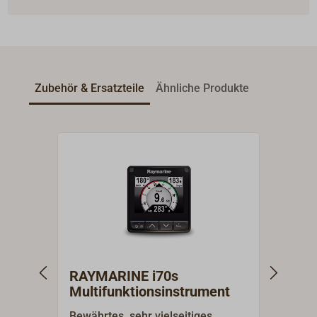
Zubehör & Ersatzteile
Ähnliche Produkte
RAYMARINE i70s
RAY
Multifunktionsinstrument
Start
Bewährtes, sehr vielseitiges
Das S