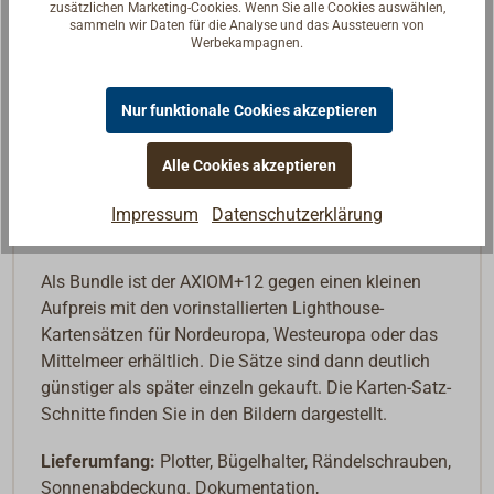
zusätzlichen Marketing-Cookies. Wenn Sie alle Cookies auswählen,
einfach Routenvorschläge für ein gewähltes Ziel
sammeln wir Daten für die Analyse und das Aussteuern von
Werbekampagnen.
erstellt. Für Segler sehr interessant ist auch die
Laylines-Funktion, die es erlaubt den richtigen
Zeitpunkt für Wenden oder Halsen an der Kreuz in
Nur funktionale Cookies akzeptieren
Richtung Ziel zu bestimmen. Dafür können im Plotter
die Polar-Daten des eigenen Schiffes hinterlegt
Alle Cookies akzeptieren
werden., viele Yachtmodelle sind bereits
vorinstalliert. So können die Manöver ideal geplant
Impressum
Datenschutzerklärung
und an Wind-Dreher angepasst werden.
Als Bundle ist der AXIOM+12 gegen einen kleinen
Aufpreis mit den vorinstallierten Lighthouse-
Kartensätzen für Nordeuropa, Westeuropa oder das
Mittelmeer erhältlich. Die Sätze sind dann deutlich
günstiger als später einzeln gekauft. Die Karten-Satz-
Schnitte finden Sie in den Bildern dargestellt.
Lieferumfang:
Plotter, Bügelhalter, Rändelschrauben,
Sonnenabdeckung. Dokumentation,