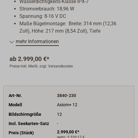
Wasserdichtigkeits-Klasse IPX-7
Stromverbrauch: 18,96 W
Spannung: 8-16 V DC
Maße Bügelmontage: Breite: 314 mm (12,36
Zoll), Höhe: 217 mm (8,54 Zoll), Tiefe
einschließlich Kabel: 178 mm (7,01 Zoll)
mehr Informationen
Maße eingelassene Montage: Breite: 314 mm
(12,36 Zoll), Höhe: 226,72 mm (8,93 Zoll), Tiefe
ab
2.999,00 €*
einschließlich Kabel: 178 mm (7,01 Zoll)
Preise inkl. MwSt. zzgl. Versandkosten
GPS: GPS, GLONASS, Beidou
Anschluss Zubehör: USB-Mikro B
Ethernet: RayNet (10/100 MBit/s)
NMEA2000: DeviceNet (Stecker in Stromkabel
Art-Nr.
3840-230
integriert) Intern
Antenne: Keramik-Chip ist nahe der
Modell
Axiom+ 12
Gerätoberseite angebracht
Bildschirmgröße
12
Bluetooth: V4.0, WLAN: 802.11/b/g/n
Incl. Seekarten-Satz
-
Interner Speicher: 16 GB Solid-State (14 GB
2.999,00 €*
Preis (Stück)
nutzbar)
netto:
2.520,17 €