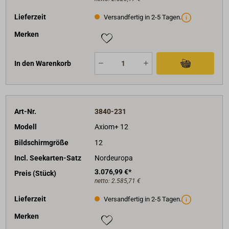
Geberanschlüsse: 25-poliger RealVision-
Lieferzeit
Versandfertig in 2-5 Tagen.
Steckverbinder. Erfordert das Adapterkabel
A80490 für CPT-S-Geber
Merken
Externer Speicher: MicroSDXC-Kartenschlitz x 1
In den Warenkorb
Art-Nr.
3840-231
Modell
Axiom+ 12
Bildschirmgröße
12
Incl. Seekarten-Satz
Nordeuropa
3.076,99 €*
Preis (Stück)
netto:
2.585,71 €
Lieferzeit
Versandfertig in 2-5 Tagen.
Merken