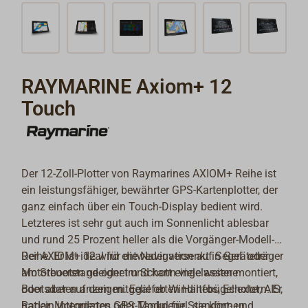
RAYMARINE Axiom+ 12
Touch
Der 12-Zoll-Plotter von Raymarines AXIOM+ Reihe ist
ein leistungsfähiger, bewährter GPS-Kartenplotter, der
ganz einfach über ein Touch-Display bedient wird.
Letzteres ist sehr gut auch im Sonnenlicht ablesbar
und rund 25 Prozent heller als die Vorgänger-Modell-
Reihe. Er ist ideal für die Navigation auf Segel- oder
Der AXIOM+ 12 wird entweder versenkt in Geräteträger
Motorbooten geeignet und kann viele weitere
am Steuerstand oder im Schott eingelassen montiert,
Bootsdaten anzeigen. Egal ob Windinfos, Echolot, AIS,
oder aber auf dem mitgelieferten Haltebügel extern. Er
Radar, Motordaten oder Tankpegel, sie können
hat ein integriertes GPS-Modul für Standort- und