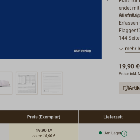
Platz für
endet mit 
Winterlag
Ausführli
Erfassen 
Flaggenf
144 Seite
mehr I
19,90 €
Preise inkl.
Arti
Preis (Exemplar)
Lieferzeit
19,90 €*
Am Lager
netto:
18,60 €