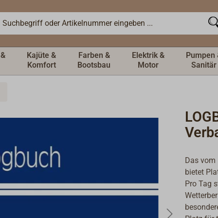
 &
Kajüte &
Farben &
Elektrik &
Pumpen 
Komfort
Bootsbau
Motor
Sanitär
LOGB
Verb
Das vom 
bietet Pl
Pro Tag s
Wetterber
besondere