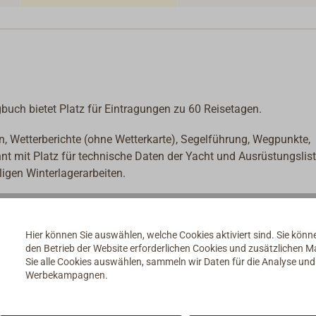
ch bietet Platz für Eintragungen zu 60 Reisetagen.
n, Wetterberichte (ohne Wetterkarte), Segelführung, Wegpunkte,
nt mit Platz für technische Daten der Yacht und Ausrüstungslis
lligen Winterlagerarbeiten.
s, dem Erfassen von Wetterberichten, Notsignalen, Funkverkehr
Hier können Sie auswählen, welche Cookies aktiviert sind. Sie kön
den Betrieb der Website erforderlichen Cookies und zusätzlichen 
Sie alle Cookies auswählen, sammeln wir Daten für die Analyse un
Werbekampagnen.