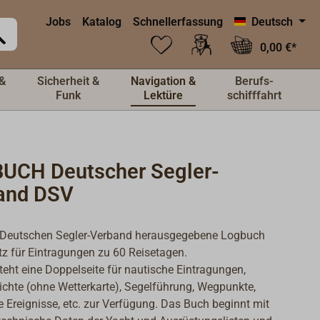
Jobs
Katalog
Schnellerfassung
Deutsch
0,00 €*
&
Sicherheit &
Navigation &
Berufs-
Funk
Lektüre
schifffahrt
UCH Deutscher Segler-
and DSV
Deutschen Segler-Verband herausgegebene Logbuch
atz für Eintragungen zu 60 Reisetagen.
teht eine Doppelseite für nautische Eintragungen,
ichte (ohne Wetterkarte), Segelführung, Wegpunkte,
 Ereignisse, etc. zur Verfügung. Das Buch beginnt mit