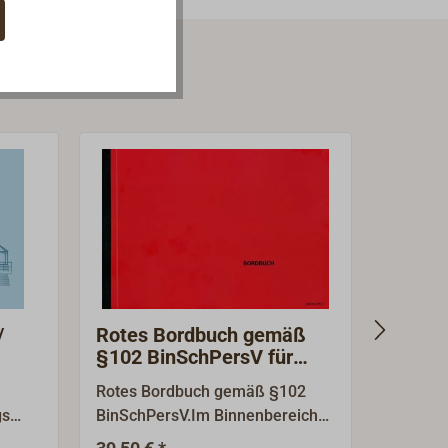
/
Rotes Bordbuch gemäß
SEGEL
§102 BinSchPersV für
Neil H
Binnenschifffahrt
Mertes
Rotes Bordbuch gemäß §102
Schönes,
gs
BinSchPersV.Im Binnenbereich
Segeltu
muss die Schiffsführung jedes
Fahrten