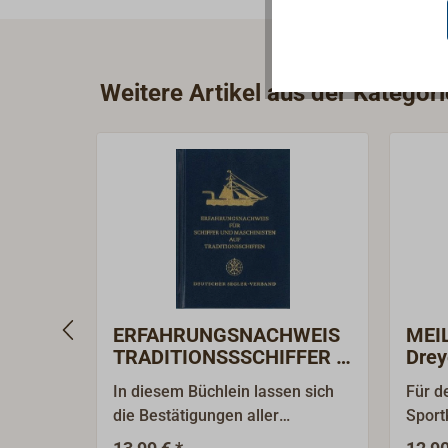
Weitere Artikel aus der Kategor
ERFAHRUNGSNACHWEIS
MEIL
TRADITIONSSSCHIFFER +
Drey
MASCHINISTEN
In diesem Büchlein lassen sich
Für d
die Bestätigungen aller
Sport
erforderlichen Manöver für die
(SKS)