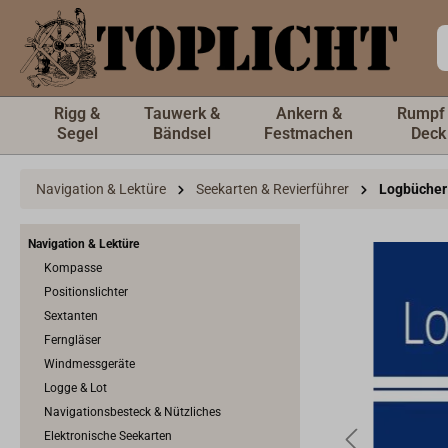
inhalt springen
Rigg &
Tauwerk &
Ankern &
Rumpf
Segel
Bändsel
Festmachen
Deck
Navigation & Lektüre
Seekarten & Revierführer
Logbücher
Navigation & Lektüre
Kompasse
Positionslichter
Sextanten
Ferngläser
Windmessgeräte
Logge & Lot
Navigationsbesteck & Nützliches
Elektronische Seekarten