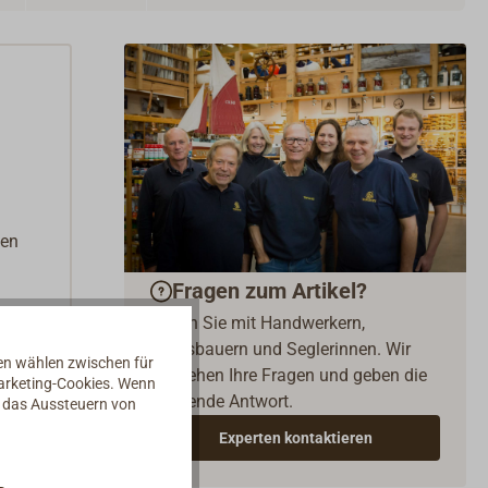
ten
Fragen zum Artikel?
 und
Reden Sie mit Handwerkern,
Bootsbauern und Seglerinnen. Wir
nen wählen zwischen für
verstehen Ihre Fragen und geben die
Marketing-Cookies. Wenn
passende Antwort.
d das Aussteuern von
Experten kontaktieren