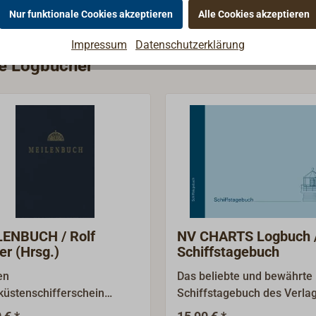
Nur funktionale Cookies akzeptieren
Alle Cookies akzeptieren
Impressum
Datenschutzerklärung
ie Logbücher
ENBUCH / Rolf
NV CHARTS Logbuch 
er (Hrsg.)
Schiffstagebuch
en
Das beliebte und bewährte
küstenschifferschein
Schiffstagebuch des Verla
, Sportseeschifferschein
NAUTISCHE