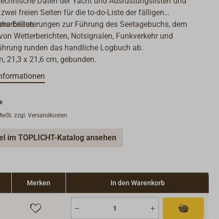
 technische Daten der Yacht und Ausrüstungslisten und
zwei freien Seiten für die to-do-Liste der fälligen
erarbeiten.
che Erläuterungen zur Führung des Seetagebuchs, dem
von Wetterberichten, Notsignalen, Funkverkehr und
ührung runden das handliche Logbuch ab.
n,
21,3 x 21,6 cm, gebunden.
nformationen
*
 MwSt. zzgl. Versandkosten
kel im TOPLICHT-Katalog ansehen
Merken
In den Warenkorb