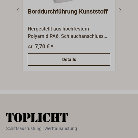
Borddurchführung Kunststoff
Bor
63
Hergestellt aus hochfestem
Herg
Polyamid PA6, Schlauchanschluss
Poly
mit Rohrgewinde BSP. Geeignet für
Schl
7,70 € *
10,5
Ab
Installationen über der Wasserlinie
Inst
und im Innenbereich. Farbe: weiß.
und 
Details
Schiffsausrüstung | Werftausrüstung