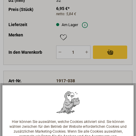
D2 (mm)
32
6,95 €*
Preis (Stück)
netto:
5,84 €
Lieferzeit
Am Lager
Merken
In den Warenkorb
Art-Nr.
1917-038
L1 (mm)
104
L2 (mm)
30
D1 (mm)
38
D2 (mm)
46
Hier können Sie auswählen, welche Cookies aktiviert sind. Sie können
7,95 €*
Preis (Stück)
wählen zwischen für den Betrieb der Website erforderlichen Cookies und
netto:
6,68 €
zusätzlichen Marketing-Cookies. Wenn Sie alle Cookies auswählen,