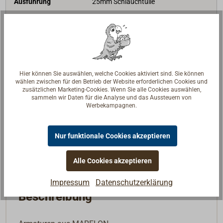
Ausführung
25mm Schlauchtülle
Nenngröße (Zoll)
1 1/4
L (mm)
95
Gewicht (g)
70
19,90 €*
Preis (Stück)
netto:
16,72 €
Hier können Sie auswählen, welche Cookies aktiviert sind. Sie können
wählen zwischen für den Betrieb der Website erforderlichen Cookies und
Lieferzeit
Am Lager
zusätzlichen Marketing-Cookies. Wenn Sie alle Cookies auswählen,
sammeln wir Daten für die Analyse und das Aussteuern von
Verfügbar noch: 2
Werbekampagnen.
Merken
Nur funktionale Cookies akzeptieren
In den Warenkorb
Alle Cookies akzeptieren
Impressum
Datenschutzerklärung
Beschreibung