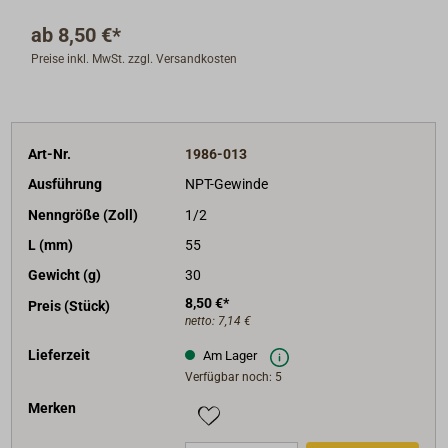
Fäkalien und Seewasser.
ab
8,50 €*
Geprüft durch U.L. und A.B.Y.C.
Preise inkl. MwSt. zzgl. Versandkosten
Temperaturbereich -40° bis +80°.
Achtung: Gewinde N.P. oder BSP! Amerikanisches
N.P.-Gewinde ist nicht immer kompatibel mit
Art-Nr.
1986-013
Standard - BSP- Gewinde!
Ausführung
NPT-Gewinde
Nenngröße (Zoll)
1/2
L (mm)
55
Gewicht (g)
30
8,50 €*
Preis (Stück)
netto:
7,14 €
Lieferzeit
Am Lager
Verfügbar noch: 5
Merken