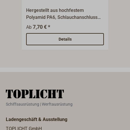
63
Hergestellt aus hochfestem
Herg
Polyamid PA6, Schlauchanschluss
Poly
mit Rohrgewinde BSP. Geeignet für
Schl
7,70 € *
10,5
Ab
Installationen über der Wasserlinie
Inst
und im Innenbereich. Farbe: weiß.
und 
Details
Schiffsausrüstung | Werftausrüstung
Ladengeschäft & Ausstellung
TOPLICHT GmbH