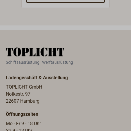
verbinden.Lieferbar gerade oder als
Komp
60° Winkel.
1974
Neus
TRUD
hoch
eine
Polya
Fest
bis 8
Schiffsausrüstung | Werftausrüstung
chem
Gewi
Ladengeschäft & Ausstellung
korro
leit
TOPLICHT GmbH
geei
Notkestr. 97
empf
22607 Hamburg
wie 
Öffnungszeiten
TRUD
zyli
Mo - Fr 9 - 18 Uhr
Rohr
Sa 9 - 13 Uhr