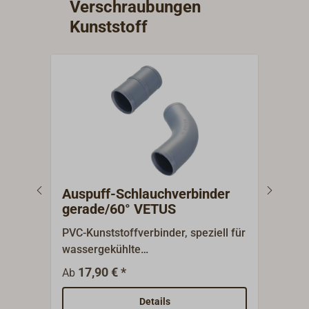
Verschraubungen
Kunststoff
Auspuff-Schlauchverbinder
Dop
gerade/60° VETUS
AQ
PVC-Kunststoffverbinder, speziell für
TRUD
wassergekühlte
kurz
Auspuffschläuche.Auch gut geeignet
Auße
17,90 € *
12,5
Ab
um vorhandene intakte Schläuche
BSP 
mit neuen Auspuffkomponenten zu
der 
Details