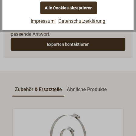
Alle Cookies akzeptieren
Fragen zum Artikel?
Reden Sie mit Handwerkern, Bootsbauern und
Impressum
Datenschutzerklärung
Seglerinnen. Wir verstehen Ihre Fragen und geben die
passende Antwort.
Experten kontaktieren
Zubehör & Ersatzteile
Ähnliche Produkte