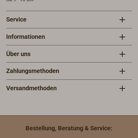
Pipe
lass
Service
mit 
oder
Kuge
Informationen
Bord
zuge
Über uns
9093
VERI
Zahlungsmethoden
Versandmethoden
Bestellung, Beratung & Service: