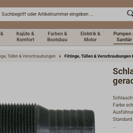
 &
Kajüte &
Farben &
Elektrik &
Pumpen 
Komfort
Bootsbau
Motor
Sanitär
inge, Tüllen & Verschraubungen
Fittinge, Tüllen & Verschraubungen 
Schl
gera
Schlauch
Farbe sc
Ausführu
Standard