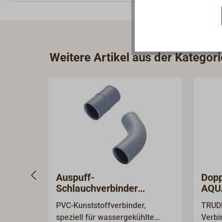
Weitere Artikel aus der Kategori
Auspuff-
Dopp
Schlauchverbinder
AQU
gerade/60° VETUS
PVC-Kunststoffverbinder,
TRUD
speziell für wassergekühlte
Verbi