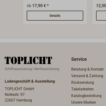
Auspuffschläuche.Auch gut
1 1/2
17,90 € *
12,50
Ab
geeignet um vorhandene intakte
"norm
Schläuche mit neuen
Auße
Details
Auspuffkomponenten zu
der W
verbinden.Lieferbar gerade oder
aus K
als 60° Winkel.
Gründ
Armat
gefer
Produ
Kompo
Service
glasf
gefert
Schiffsausrüstung | Werftausrüstung
Beratung & Kontakt
Festi
Versand & Zahlung
-40° b
Ladengeschäft & Ausstellung
Rücksendung
chemi
Gewic
TOPLICHT GmbH
Takelarbeiten
korro
Notkestr. 97
Katalogbestellung
nicht
22607 Hamburg
Unsere Marken
gut g