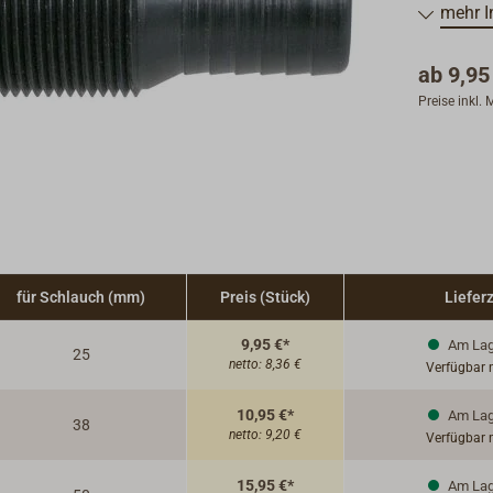
mehr I
Hergestel
Spezialku
ab
9,95
elektroly
Preise inkl.
Aluminiu
MARELON i
Geprüft d
für Schlauch (mm)
Preis (Stück)
Lieferz
9,95 €*
Am Lag
25
netto:
8,36 €
Verfügbar 
10,95 €*
Am Lag
38
netto:
9,20 €
Verfügbar 
15,95 €*
Am Lag