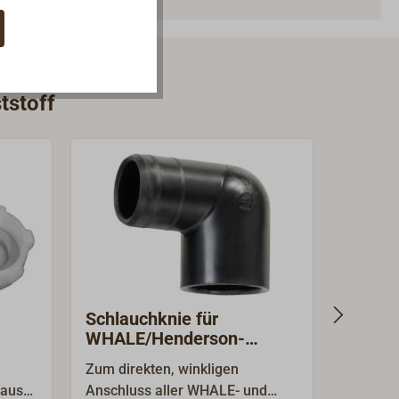
tstoff
Schlauchknie für
Schlau
WHALE/Henderson-
TRUD
Pumpen/Ventile
Zum direkten, winkligen
Robust
 aus
Anschluss aller WHALE- und
Schlauc