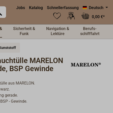
Jobs
Katalog
Schnellerfassung
Deutsch
0,00 €*
&
Sicherheit &
Navigation &
Berufs-
Funk
Lektüre
schifffahrt
Kunststoff
auchtülle MARELON
de, BSP Gewinde
tülle aus MARELON.
hwarz.
ng gerade.
 BSP - Gewinde.