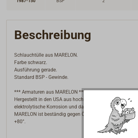
1987-150
BSP
2
Beschreibung
Schlauchtülle aus MARELON.
Farbe schwarz.
Ausführung gerade.
Standard BSP - Gewinde.
*** Armaturen aus MARELON ***:
Hergestellt in den USA aus hochfestem, glasfaserverstä
elektrolytische Korrosion und damit besonders gut geeig
MARELON ist beständig gegen Öl, Diesel, Fäkalien und Se
+80°.