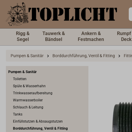
inhalt springen
Rigg &
Tauwerk &
Ankern &
Rumpf
Segel
Bändsel
Festmachen
Deck
Pumpen & Sanitär
Borddurchführung, Ventil & Fitting
Fitt
Pumpen & Sanitär
Toiletten
Spüle & Wasserhahn
Trinkwasseraufbereitung
Warmwasserboiler
Schlauch & Leitung
Tanks
Einfüllstutzen & Absaugstutzen
Borddurchführung, Ventil & Fitting