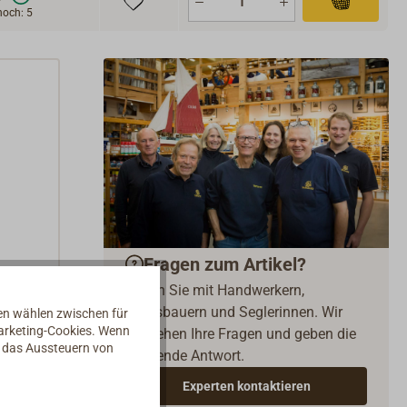
noch: 5
Fragen zum Artikel?
Reden Sie mit Handwerkern,
Bootsbauern und Seglerinnen. Wir
nen wählen zwischen für
Marketing-Cookies. Wenn
verstehen Ihre Fragen und geben die
° bis
d das Aussteuern von
passende Antwort.
Experten kontaktieren