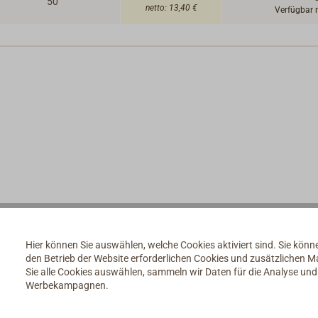
50
netto:
13,40 €
Verfügbar 
rktem Spezialkunststoff. MARELON ist absolut beständig gegen
net für Aluminium- und Stahlrümpfe.
Hier können Sie auswählen, welche Cookies aktiviert sind. Sie kön
den Betrieb der Website erforderlichen Cookies und zusätzlichen 
ewasser. Geprüft durch U.L. und A.B.Y.C. Temperaturbereich -40
Sie alle Cookies auswählen, sammeln wir Daten für die Analyse un
Werbekampagnen.