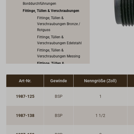
Borddurchführungen
Fittinge, Tüllen & Verschraubungen
Fittinge, Tüllen &
Verschraubungen Bronze /
Rotguss
Fittinge, Tüllen &
Verschraubungen Edelstahl
Fittinge, Tüllen &
Verschraubungen Messing
Fittinge, Tüllen &
Verschraubungen Kunststoff
Kugelhähne & Ventile
Art-Nr.
Gewinde
Nenngröße (Zoll)
Rückschlagventile & Saugkörbe
Leck- und Rohrstopfen
1987-125
BSP
1
Dichtungsmaterial
Lenzstopfen & Cockpitabflüsse
Pumpen
1987-138
BSP
1 1/2