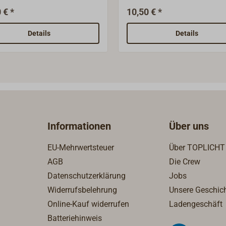
" BSP Außengewinde auf
Gummi. Schlauchanschluss
 € *
10,50 € *
ales" 1 1/2" BSP
Schläuche mit einem
ngewinde.TRUDESIGN ist
Innendurchmesser von 38
Details
Details
eltmarktführer in Fittingen
Praktisch, wenn eine
ompositmaterial. Seit der
Wasserverbindung über ei
ung 1974 werden die
„fliegenden“ Schlauch ohne
uren in Neuseeland
Deckseinbau benötigt wird.
tigt. Alle TRUDESIGN
kte sind aus hochfestem
sit-Kunststoff, einem
Informationen
Über uns
aserverstärkten Polyamid
igt. Vorteile: Hohe
EU-Mehrwertsteuer
Über TOPLICHT
gkeit, temperaturbeständig
AGB
Die Crew
is 80°, öl- und
Datenschutzerklärung
Jobs
kalienbeständig, geringes
ht, absolut
Widerrufsbelehrung
Unsere Geschic
sionsbeständig, elektrisch
Online-Kauf widerrufen
Ladengeschäft
 leitend, daher besonders
Batteriehinweis
eeignet bei galvanisch