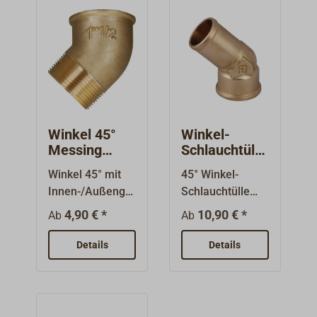
(BSP) und
Nenngrößen,
bezeichnen nicht
nicht
den
Durchmesser).
Gewindedurchm
esser!
Winkel 45°
Winkel-
Messing
Schlauchtülle
Innen-/Auße
45° Messing
Winkel 45° mit
45° Winkel-
ngewinde
mit
Innen-/Außenge
Schlauchtülle
Innengewind
winde.
aus Messing, mit
e
4,90 € *
10,90 € *
Ab
Ab
Hochwertige
Innengewinde
Fittinge aus
und Aufsatz zum
Details
Details
Messing.Die
Eindrehen. Für
Nenngrößen
verschiedene
sind
Schlauchdurchm
Gewindegrößen
esser.Gewindear