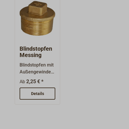
(BSP) und
t:
bezeichnen nicht
BSPGewindefor
den
m: zylindrisch,
Gewindedurchm
bzw. parallelDie
esser!
Gewindegrößen
sind
Nenngrößen, sie
Blindstopfen
bezeichnen nicht
Messing
den
Blindstopfen mit
Gewindedurchm
Außengewinde
esser.
aus Messing.Die
2,25 € *
Ab
Nenngrößen
sind
Details
Gewindegrößen
(BSP) und
bezeichnen nicht
den
Gewindedurchm