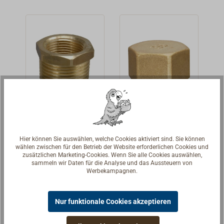
Nenngrößen
bezeichnen nicht
(BSP) und
den
bezeichnen nicht
Gewindedurchm
den
esser!
Gewindedurchm
esser.
Reduzierstüc
Verschlusska
k Messing
ppe Messing
Innen-/Auße
Hier können Sie auswählen, welche Cookies aktiviert sind. Sie können
Reduzierstücke
Endkappe mit
ngewinde
wählen zwischen für den Betrieb der Website erforderlichen Cookies und
zusätzlichen Marketing-Cookies. Wenn Sie alle Cookies auswählen,
aus
innengewinde.
sammeln wir Daten für die Analyse und das Aussteuern von
Messing.Inneng
Hochwertige
Werbekampagnen.
3,30 € *
2,90 € *
Ab
Ab
ewinde -
Fittinge aus
Außengewinde
Messing. Die
Details
Details
Nur funktionale Cookies akzeptieren
BSP Die
Nenngrößen
Gewindegröße
sind