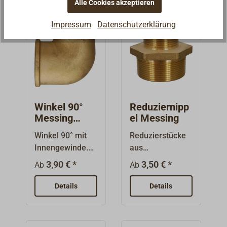
Alle Cookies akzeptieren
ist die
Gewindegrößen
Nenngröße und
(BSP) und
Impressum
Datenschutzerklärung
nicht der
bezeichnen nicht
Durchmesser.
den
Gewindedurchm
esser!Brass end
cap. With
internal threads
(BSP).
Winkel 90°
Reduziernipp
Messing
el Messing
Innengewind
Winkel 90° mit
Reduzierstücke
e
Innengewinde.
aus
Hochwertige
Messing.Beidseit
3,90 € *
3,50 € *
Ab
Ab
Fittinge aus
ig
Messing.Die
Außengewinde
Details
Details
Nenngrößen
BSP
sind
(Gewindegrößen
Gewindegrößen
sind