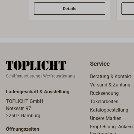
Kunststoff.Für Achtkant 11/16"
Feder
(wie Standard Winchkurbel).
Versc
Details
5mm.
110m
Service
Schiffsausrüstung | Werftausrüstung
Beratung & Kontakt
Versand & Zahlung
Ladengeschäft & Ausstellung
Rücksendung
TOPLICHT GmbH
Takelarbeiten
Notkestr. 97
Katalogbestellung
22607 Hamburg
Unsere Marken
Empfehlung: Ankern
Öffnungszeiten
Festmachen