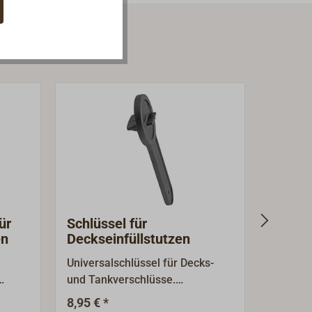
ür
Schlüssel für
Schlüs
en
Deckseinfüllstutzen
Deckse
Messi
Universalschlüssel für Decks-
Schlüss
und Tankverschlüsse.
und Tan
tem
Funktionales Werkzeug aus
Messing
8,95 € *
5,80 € 