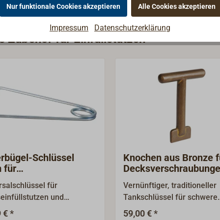
Nur funktionale Cookies akzeptieren
Alle Cookies akzeptieren
Impressum
Datenschutzerklärung
e Zubehör für Einfüllstutzen
rbügel-Schlüssel
Knochen aus Bronze f
 für
Decksverschraubung
seinfüllstutzen
rsalschlüssel für
Vernünftiger, traditioneller
einfüllstutzen und
Tankschlüssel für schwere
erschluss.Variabler
Decksverschlüsse mit brei
 € *
59,00 € *