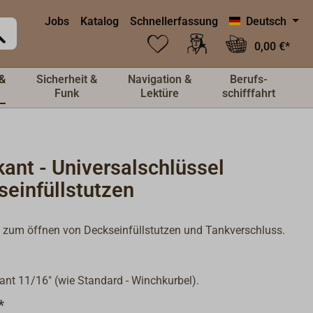
Jobs
Katalog
Schnellerfassung
Deutsch
0,00 €*
&
Sicherheit &
Navigation &
Berufs-
Funk
Lektüre
schifffahrt
ant - Universalschlüssel
seinfüllstutzen
 zum öffnen von Deckseinfüllstutzen und Tankverschluss.
.
ant 11/16" (wie Standard - Winchkurbel).
*