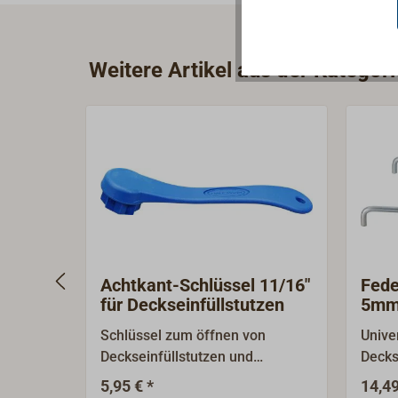
Weitere Artikel aus der Kategori
Achtkant-Schlüssel 11/16"
Fede
für Deckseinfüllstutzen
5mm
Deck
Schlüssel zum öffnen von
Unive
Deckseinfüllstutzen und
Decks
Tankverschluss aus blauem
Tankv
5,95 € *
14,49