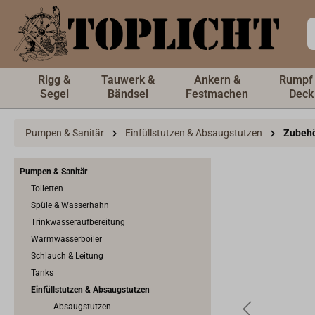
inhalt springen
Rigg &
Tauwerk &
Ankern &
Rumpf
Segel
Bändsel
Festmachen
Deck
Pumpen & Sanitär
Einfüllstutzen & Absaugstutzen
Zubehör
Pumpen & Sanitär
Toiletten
Spüle & Wasserhahn
Trinkwasseraufbereitung
Warmwasserboiler
Schlauch & Leitung
Tanks
Einfüllstutzen & Absaugstutzen
Absaugstutzen