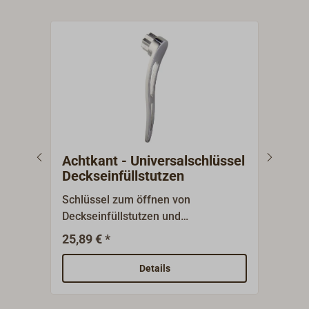
Achtkant - Universalschlüssel
Ach
Deckseinfüllstutzen
Dec
Schlüssel zum öffnen von
Schl
Deckseinfüllstutzen und
Deck
Tankverschluss.Edelstahl.Für
Tank
25,89 € *
5,95
Achtkant 11/16" (wie Standard -
Kuns
Winchkurbel).
Stan
Details