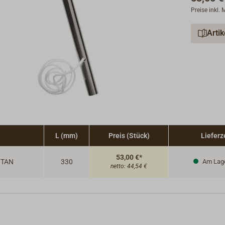
Preise inkl.
Arti
L (mm)
Preis (Stück)
Lieferz
53,00 €*
ITAN
330
Am Lag
netto:
44,54 €