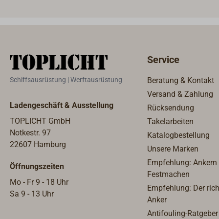
paten
dass 
Ölrüc
werde
Gewäs
Service
wird.D
Bilge
Schiffsausrüstung | Werftausrüstung
Beratung & Kontakt
Bordd
Versand & Zahlung
ist g
Ladengeschäft & Ausstellung
Rücksendung
große
vorhe
TOPLICHT GmbH
Takelarbeiten
werde
Notkestr. 97
Katalogbestellung
Wandb
22607 Hamburg
Unsere Marken
Edels
Empfehlung: Ankern
Öffnungszeiten
sind l
Festmachen
Wechs
Mo - Fr 9 - 18 Uhr
Empfehlung: Der rich
empf
Sa 9 - 13 Uhr
Anker
Type 
Antifouling-Ratgeber