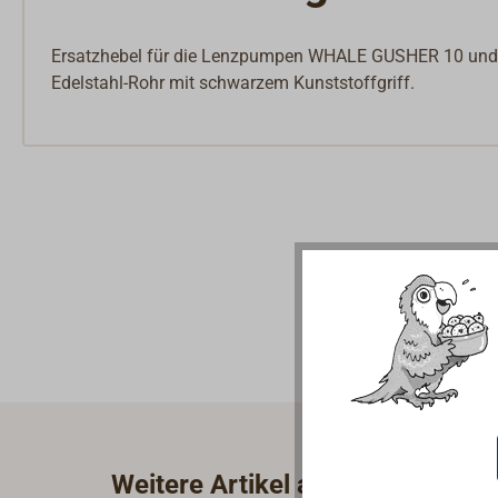
Ersatzhebel für die Lenzpumpen WHALE GUSHER 10 un
Edelstahl-Rohr mit schwarzem Kunststoffgriff.
Weitere Artikel aus der Kategor