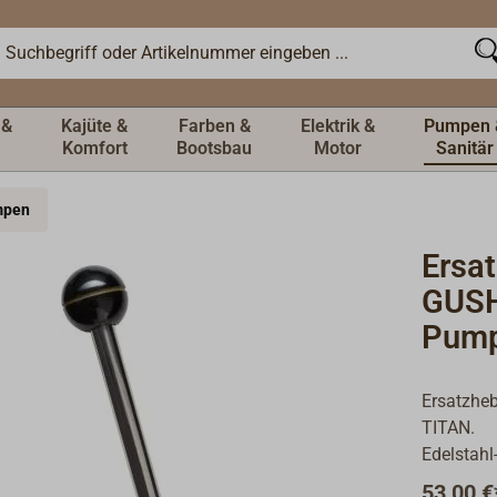
 &
Kajüte &
Farben &
Elektrik &
Pumpen 
Komfort
Bootsbau
Motor
Sanitär
umpen
Ersa
GUSH
Pum
Ersatzhe
TITAN.
Edelstahl
53,00 €