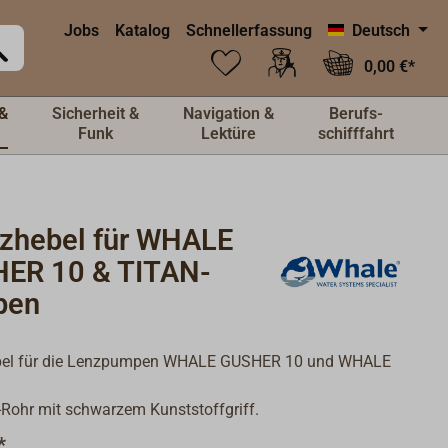
Jobs
Katalog
Schnellerfassung
Deutsch
0,00 €*
&
Sicherheit &
Navigation &
Berufs-
Funk
Lektüre
schifffahrt
tzhebel für WHALE
ER 10 & TITAN-
pen
bel für die Lenzpumpen WHALE GUSHER 10 und WHALE
-Rohr mit schwarzem Kunststoffgriff.
*