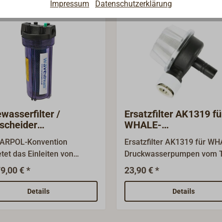
Impressum
Datenschutzerklärung
ewasserfilter /
Ersatzfilter AK1319 fü
scheider
WHALE-
ESTREAM
Druckwasserpumpen
MARPOL-Konvention
Ersatzfilter AK1319 für WH
etet das Einleiten von
Druckwasserpumpen vom 
tigen Abwässern ins Meer.
WATERMASTER und
9,00 € *
23,90 € *
r Filter entzieht dem
UNIVERSAL. Für 15mm-WH
umpten Bilgenwasser
QUICK-CONNECT-
Details
Details
ehend die ölhaltigen
Anschluss.Technische
anzen durch ein
MerkmaleAusführung: