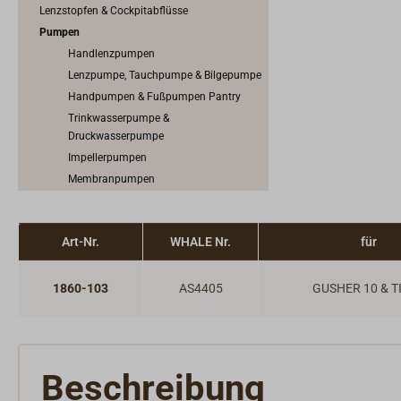
Lenzstopfen & Cockpitabflüsse
Pumpen
Handlenzpumpen
Lenzpumpe, Tauchpumpe & Bilgepumpe
Handpumpen & Fußpumpen Pantry
Trinkwasserpumpe &
Druckwasserpumpe
Impellerpumpen
Membranpumpen
Fäkalienpumpen
Ölpumpen & Kraftstoffpumpen
Art-Nr.
WHALE Nr.
für
Zahnradpumpen
Ersatzteile & Zubehör für Pumpen
Pumpenschalter
1860-103
AS4405
GUSHER 10 & T
Beschreibung