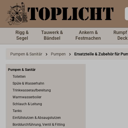
inhalt springen
Rigg &
Tauwerk &
Ankern &
Rumpf
Segel
Bändsel
Festmachen
Deck
Pumpen & Sanitär
Pumpen
Ersatzteile & Zubehör für P
Pumpen & Sanitär
Toiletten
Spüle & Wasserhahn
Trinkwasseraufbereitung
Warmwasserboiler
Schlauch & Leitung
Tanks
Einfüllstutzen & Absaugstutzen
Borddurchführung, Ventil & Fitting