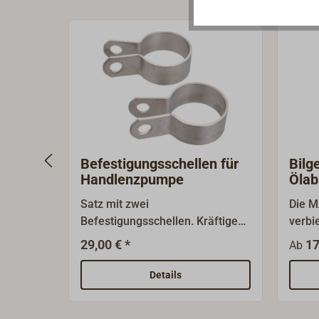
Befestigungsschellen für
Bilg
Handlenzpumpe
Ölab
WAV
Satz mit zwei
Die 
Befestigungsschellen. Kräftige
verbi
Edelstahl-Ausführung.Zubehör
ölhal
29,00 € *
17
Ab
für Handlenzpumpe 4642-...
Diese
abgep
Details
weitg
Subst