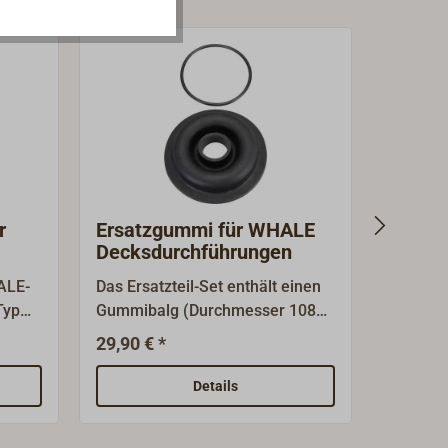
r
Ersatzgummi für WHALE
Ersatz
Decksdurchführungen
HEND
MK5-
ALE-
Das Ersatzteil-Set enthält einen
Ersatzhe
Typ
Gummibalg (Durchmesser 108
HENDE
mm) und einen O-Ring, passend
Pumpen.
29,90 € *
59,00 €
ALE-
zu verschiedenen
schwarz
Unterdeckdurchführungen für
Details
WHALE und HENDERSON-
Unterdeck-Bilgepumpen: Gusher