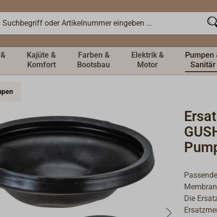
 &
Kajüte &
Farben &
Elektrik &
Pumpen 
Komfort
Bootsbau
Motor
Sanitär
umpen
Ersa
GUSH
Pum
Passende
Membran
Die Ersat
Ersatzmem