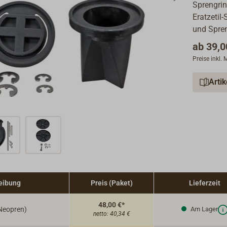
Sprengrin
Eratzetil
und Spre
ab
39,0
Preise inkl.
Arti
eibung
Preis (Paket)
Lieferzeit
48,00 €*
Neopren)
Am Lager
netto:
40,34 €