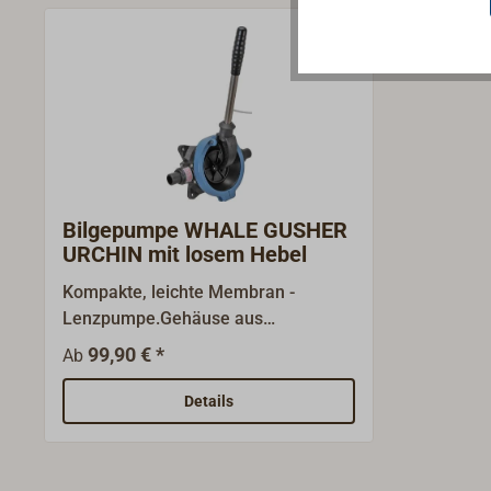
Bilgepumpe WHALE GUSHER
URCHIN mit losem Hebel
Kompakte, leichte Membran -
Lenzpumpe.Gehäuse aus
schwarzem Kunststoff mit blauer
99,90 € *
Ab
Abdeckung.Schlauchanschluß
wahlweise für Schläuche 25 mm
Details
oder 38 mm
verwendbar.Standardlieferung mit
Membran und Ventilen aus