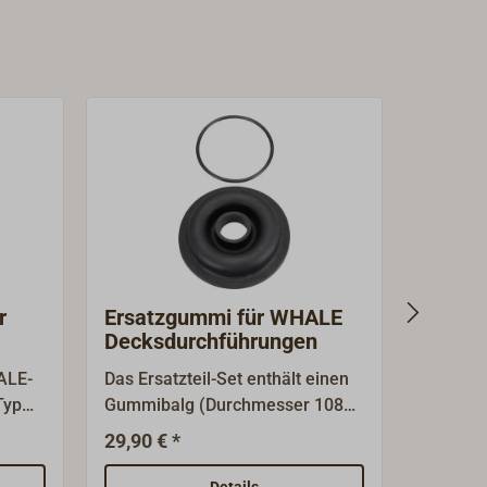
r
Ersatzgummi für WHALE
Ersatz
Decksdurchführungen
HEND
MK5-
ALE-
Das Ersatzteil-Set enthält einen
Ersatzhe
Typ
Gummibalg (Durchmesser 108
HENDE
mm) und einen O-Ring, passend
Pumpen.
29,90 € *
59,00 €
ALE-
zu verschiedenen
schwarz
Unterdeckdurchführungen für