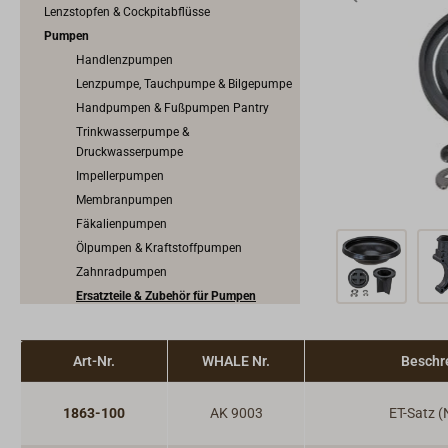
Lenzstopfen & Cockpitabflüsse
Pumpen
Handlenzpumpen
Lenzpumpe, Tauchpumpe & Bilgepumpe
Handpumpen & Fußpumpen Pantry
Trinkwasserpumpe &
Druckwasserpumpe
Impellerpumpen
Membranpumpen
Fäkalienpumpen
Ölpumpen & Kraftstoffpumpen
Zahnradpumpen
Ersatzteile & Zubehör für Pumpen
Pumpenschalter
Art-Nr.
WHALE Nr.
Beschr
1863-100
AK 9003
ET-Satz (