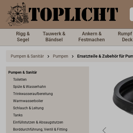
inhalt springen
Rigg &
Tauwerk &
Ankern &
Rumpf
Segel
Bändsel
Festmachen
Deck
Pumpen & Sanitär
Pumpen
Ersatzteile & Zubehör für P
Pumpen & Sanitär
Toiletten
Spüle & Wasserhahn
Trinkwasseraufbereitung
Warmwasserboiler
Schlauch & Leitung
Tanks
Einfüllstutzen & Absaugstutzen
Borddurchführung, Ventil & Fitting