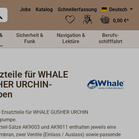
Jobs
Katalog
Schnellerfassung
Deutsch
0,00 €*
&
Sicherheit &
Navigation &
Berufs-
Funk
Lektüre
schifffahrt
tzteile für WHALE
ER URCHIN-
pen
 Ersatzteile für WHALE GUSHER URCHIN
pumpe.
zteil-Sätze AK9003 und AK9011 enthalten jeweils eine
bran, zwei Ventile (Einlass / Auslass) sowie passende