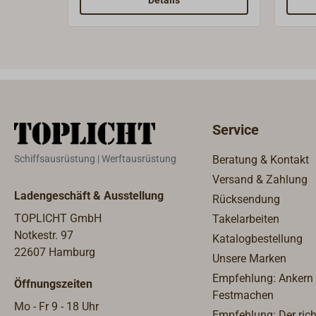
Details
weitg
Subst
paten
dass 
Ölrüc
werde
Gewäs
Service
wird.D
Bilge
Schiffsausrüstung | Werftausrüstung
Beratung & Kontakt
Bordd
Versand & Zahlung
ist g
Ladengeschäft & Ausstellung
Rücksendung
große
vorhe
TOPLICHT GmbH
Takelarbeiten
werde
Notkestr. 97
Katalogbestellung
Wandb
22607 Hamburg
Unsere Marken
Edels
Empfehlung: Ankern
Öffnungszeiten
sind l
Festmachen
Wechs
Mo - Fr 9 - 18 Uhr
Empfehlung: Der rich