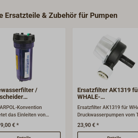
ie Ersatzteile & Zubehör für Pumpen
ewasserfilter /
Ersatzfilter AK1319 fü
scheider
WHALE-
ESTREAM
Druckwasserpumpen
MARPOL-Konvention
Ersatzfilter AK1319 für WH
etet das Einleiten von
Druckwasserpumpen vom 
tigen Abwässern ins Meer.
WATERMASTER und
9,00 € *
23,90 € *
r Filter entzieht dem
UNIVERSAL. Für 15mm-WH
umpten Bilgenwasser
QUICK-CONNECT-