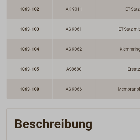
1863-102
AK 9011
ET-Satz 
1863-103
AS 9061
ET-Satz mi
1863-104
AS 9062
Klemmringt
1863-105
AS8680
Ersatz
1863-108
AS 9066
Membranpl
Beschreibung