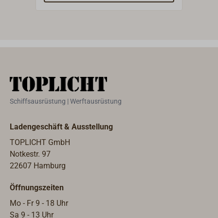
ölha
paten
das 
Ölrü
kann
minim
der 
Bordd
geei
Schiffsausrüstung | Werftausrüstung
Veru
aus d
Ladengeschäft & Ausstellung
werd
Wand
TOPLICHT GmbH
Edels
Notkestr. 97
liefe
22607 Hamburg
empf
Öffnungszeiten
Appr
Mo - Fr 9 - 18 Uhr
Sa 9 - 13 Uhr