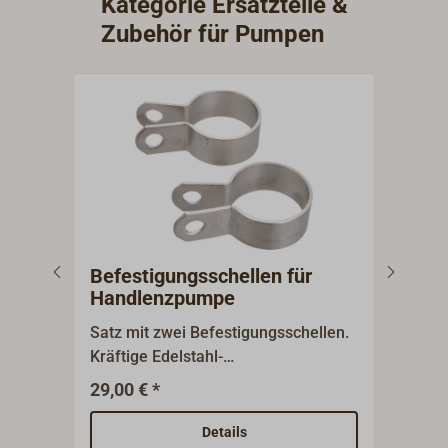
Kategorie Ersatzteile &
Zubehör für Pumpen
Befestigungsschellen für
Bilg
Handlenzpumpe
Öla
Satz mit zwei Befestigungsschellen.
Die 
Kräftige Edelstahl-
das E
Ausführung.Zubehör für
Abwä
29,00 € *
1
Ab
Handlenzpumpe 4642-...
entz
Bilg
Details