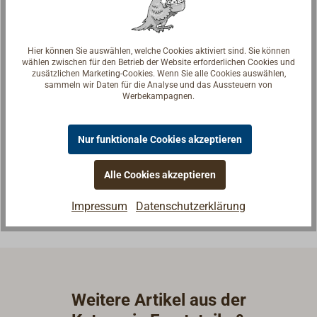
Hier können Sie auswählen, welche Cookies aktiviert sind. Sie können
wählen zwischen für den Betrieb der Website erforderlichen Cookies und
zusätzlichen Marketing-Cookies. Wenn Sie alle Cookies auswählen,
sammeln wir Daten für die Analyse und das Aussteuern von
Werbekampagnen.
Fragen zum Artikel?
Reden Sie mit Handwerkern, Bootsbauern und
Nur funktionale Cookies akzeptieren
Seglerinnen. Wir verstehen Ihre Fragen und geben die
passende Antwort.
Alle Cookies akzeptieren
Experten kontaktieren
Impressum
Datenschutzerklärung
Weitere Artikel aus der