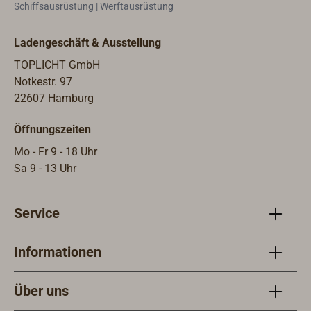
Schiffsausrüstung | Werftausrüstung
Veru
aus d
Ladengeschäft & Ausstellung
werd
Wand
TOPLICHT GmbH
Edels
Notkestr. 97
liefe
22607 Hamburg
empf
Öffnungszeiten
Appr
Mo - Fr 9 - 18 Uhr
Sa 9 - 13 Uhr
Service
Informationen
Über uns