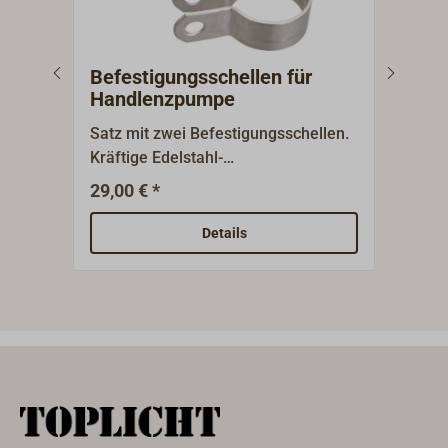
mm. Er
Befestigungsschellen für
Bilg
Handlenzpumpe
Öla
Satz mit zwei Befestigungsschellen.
Die 
Kräftige Edelstahl-
das E
Ausführung.Zubehör für
Abwä
29,00 € *
1
Ab
Handlenzpumpe 4642-...
entz
Bilg
Details
ölha
paten
das 
Ölrü
kann
minim
der 
Bordd
geei