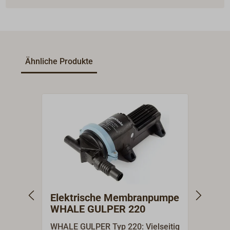
Ähnliche Produkte
Elektrische Membranpumpe
Elek
WHALE GULPER 220
WHA
WHALE GULPER Typ 220: Vielseitig
WHALE