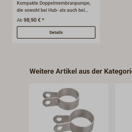
Kompakte Doppelmembranpumpe,
die sowohl bei Hub- als auch bei
Druckbewegung
98,90 € *
Ab
fördert.Schlauchanschlüsse sind
variabel verstellbar.Auch für
Details
Salzwasser geeignet,
selbstansaugend (max. 2 m).Mit
guter und sehr gleichmäßiger
Fördermenge, ca. 12
l/min.Schlauchanschluss 13
Weitere Artikel aus der Kategor
mm.Passender Ersatzteil-/
Dichtungssatz ist Art-Nr. 4608-100.