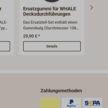
r
Ersatzgummi für WHALE
Ersatz
Decksdurchführungen
HEND
MK5-
ALE-
Das Ersatzteil-Set enthält einen
Ersatzhe
Typ
Gummibalg (Durchmesser 108
HENDE
mm) und einen O-Ring, passend
Pumpen.
29,90 € *
59,00 €
ALE-
zu verschiedenen
schwarz
Unterdeckdurchführungen für
Details
WHALE und HENDERSON-
Unterdeck-Bilgepumpen: Gusher
m-
30 und Gusher 10, Titan, Urchin,
Mk5.
LE
Zahlungsmethoden
-