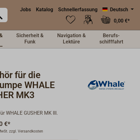
Jobs
Katalog
Schnellerfassung
Deutsch
0,00 €*
&
Sicherheit &
Navigation &
Berufs-
Funk
Lektüre
schifffahrt
ör für die
pumpe WHALE
HER MK3
für WHALE GUSHER MK III.
0 €*
 MwSt. zzgl. Versandkosten