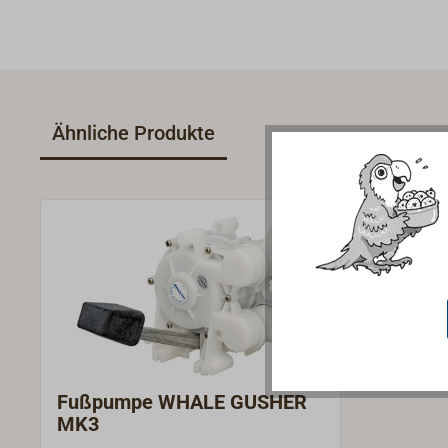
Ähnliche Produkte
Fußpumpe WHALE GUSHER
MK3