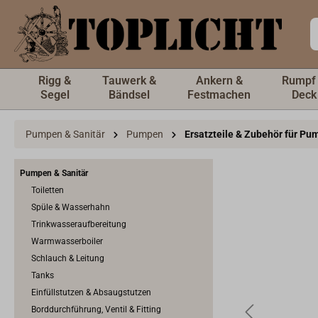
inhalt springen
Rigg &
Tauwerk &
Ankern &
Rumpf
Segel
Bändsel
Festmachen
Deck
Pumpen & Sanitär
Pumpen
Ersatzteile & Zubehör für P
Pumpen & Sanitär
Toiletten
Spüle & Wasserhahn
Trinkwasseraufbereitung
Warmwasserboiler
Schlauch & Leitung
Tanks
Einfüllstutzen & Absaugstutzen
Borddurchführung, Ventil & Fitting