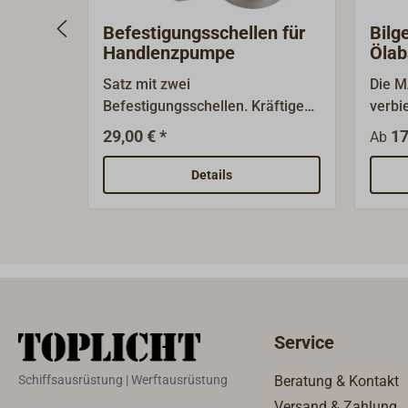
Befestigungsschellen für
Bilg
Handlenzpumpe
Ölab
WAV
Satz mit zwei
Die 
Befestigungsschellen. Kräftige
verbi
Edelstahl-Ausführung.Zubehör
ölhal
29,00 € *
17
Ab
für Handlenzpumpe 4642-...
Diese
abgep
Details
weitg
Subst
paten
dass 
Ölrüc
werde
Gewäs
Service
wird.D
Bilge
Schiffsausrüstung | Werftausrüstung
Beratung & Kontakt
Bordd
Versand & Zahlung