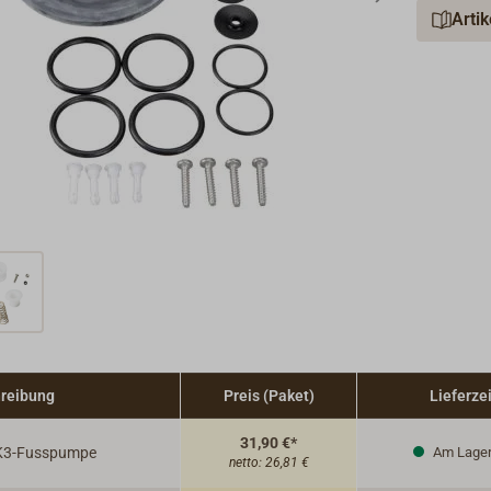
Arti
reibung
Preis (Paket)
Lieferzei
31,90 €*
MK3-Fusspumpe
Am Lage
netto:
26,81 €