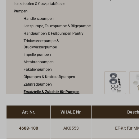
Lenzstopfen & Cockpitabflüsse
Pumpen
Handlenzpumpen
Lenzpumpe, Tauchpumpe & Bilgepumpe
Handpumpen & Fußpumpen Pantry
Trinkwasserpumpe &
Druckwasserpumpe
Impellerpumpen
Membranpumpen
Fäkalienpumpen
Ölpumpen & Kraftstoffpumpen
Zahnradpumpen
Ersatzteile & Zubehör für Pumpen
Pumpenschalter
Art-Nr.
WHALE Nr.
Besch
4608-100
AK0553
ET-Kit für 