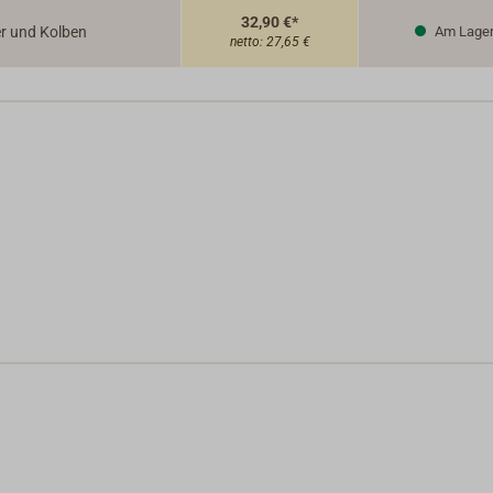
32,90 €*
er und Kolben
Am Lage
netto:
27,65 €