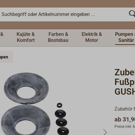
 &
Kajüte &
Farben &
Elektrik &
Pumpen 
Komfort
Bootsbau
Motor
Sanitär
umpen
Zubeh
Fuß
GUS
Zubehör 
ab
31,9
Preise inkl.