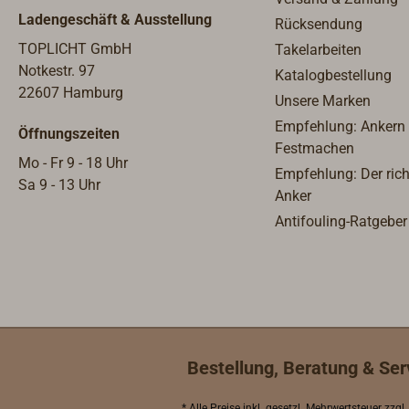
ist g
Ladengeschäft & Ausstellung
Rücksendung
große
vorhe
TOPLICHT GmbH
Takelarbeiten
werde
Notkestr. 97
Katalogbestellung
Wandb
22607 Hamburg
Unsere Marken
Edels
Empfehlung: Ankern
Öffnungszeiten
sind l
Festmachen
Wechs
Mo - Fr 9 - 18 Uhr
Empfehlung: Der rich
empf
Sa 9 - 13 Uhr
Anker
Type 
Antifouling-Ratgeber
Bestellung, Beratung & Ser
* Alle Preise inkl.
gesetzl. Mehrwertsteuer
zzgl