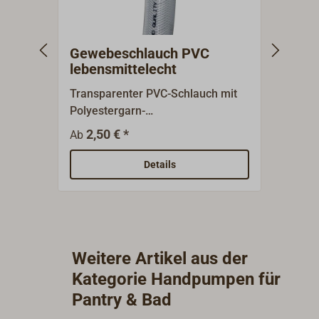
Gewebeschlauch PVC
A2-S
lebensmittelecht
Transparenter PVC-Schlauch mit
Solide
Polyestergarn-
Teile 
Kreuzgewebeeinlage.
Sechs
2,50 € *
1,
Ab
Ab
Lebensmittelecht, beständig
Anzug
gegen Chemikalien und Öl.
Zerrei
Details
Temperaturbeständig von -5° bis
+60°C. Auch für
Druckwasseranlagen geeignet.
Weitere Artikel aus der
Kategorie Handpumpen für
Pantry & Bad