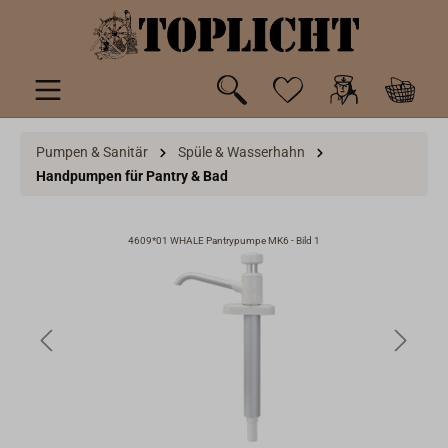
inhalt springen
Pumpen & Sanitär
Spüle & Wasserhahn
Handpumpen für Pantry & Bad
4609*01 WHALE Pantrypumpe MK6 - Bild 1