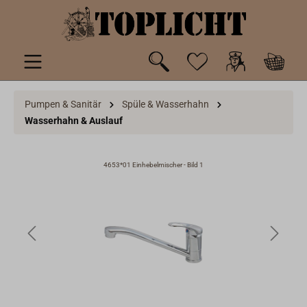
inhalt springen
Pumpen & Sanitär
Spüle & Wasserhahn
Wasserhahn & Auslauf
4653*01 Einhebelmischer - Bild 1