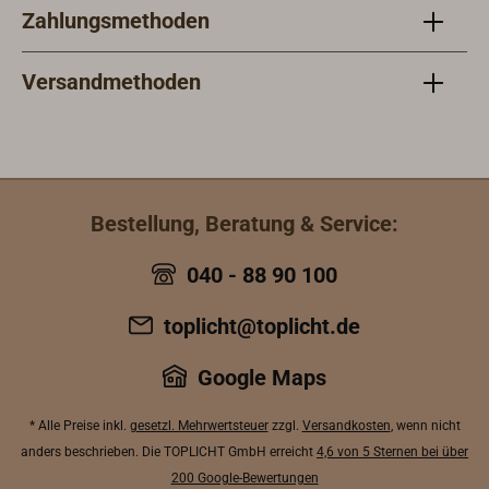
Zahlungsmethoden
MessingVentil: keramisch,
Merk
1/4‑UmdrehungAuslauf: schwenk-
Scho
und klappbarminimale Höhe
Wand
Versandmethoden
geklappt: 37 mm (vorteilhaft, wenn
oder
das Becken abgedeckt werden
Cock
soll)Anschluss: 3/8″ BSP-
Edel
AußengewindeLänge des BSP-
überk
Gewindeanschlusses: 34 mmFür
selb
Bestellung, Beratung & Service:
Einzelanschluss – keine
mit 
MischfunktionGeeignet für
Kalt
040 - 88 90 100
Drucksysteme (ca. 3 bar)Gewicht:
Arma
527 g
durc
toplicht@toplicht.de
Temp
Dreh
Google Maps
Hebe
Kalt
* Alle Preise inkl.
gesetzl. Mehrwertsteuer
zzgl.
Versandkosten
, wenn nicht
Misc
anders beschrieben. Die TOPLICHT GmbH erreicht
4,6 von 5 Sternen bei über
Hand
200 Google-Bewertungen