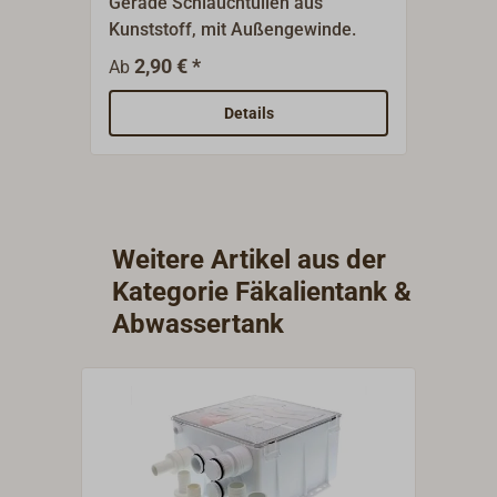
Gerade Schlauchtüllen aus
Gebog
Kunststoff, mit Außengewinde.
Kunst
2,90 € *
4,
Ab
Ab
Details
Weitere Artikel aus der
Kategorie Fäkalientank &
Abwassertank