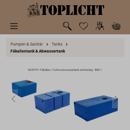
inhalt springen
Pumpen & Sanitär
Tanks
Fäkalientank & Abwassertank
4659*01 Fäkalien-/ Schmutzwassertank rechteckig - Bild 1