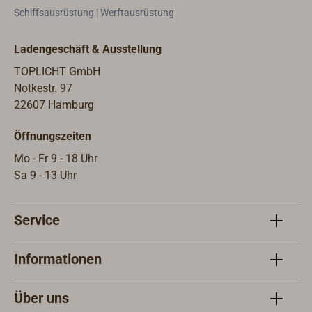
mmStrom: 2,5 A bei 12 Volt
Tankb
Schiffsausrüstung | Werftausrüstung
Abmessungen: 210 x 240 x 140 mm
nach
Blin
Ladengeschäft & Ausstellung
für 
und 
TOPLICHT GmbH
sind:
Notkestr. 97
Inne
22607 Hamburg
Stirn
Öffnungszeiten
Inne
Stir
Mo - Fr 9 - 18 Uhr
könn
Sa 9 - 13 Uhr
aufg
Service
Informationen
Über uns