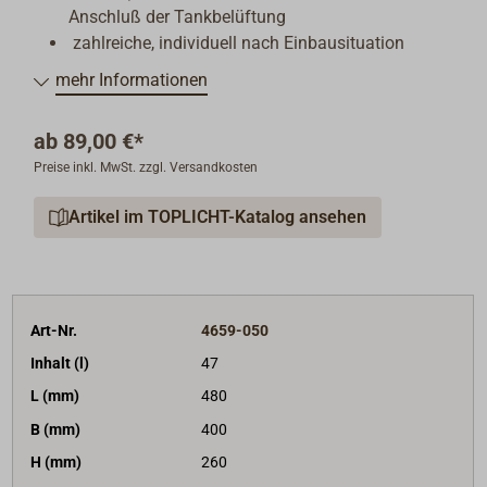
Anschluß der Tankbelüftung
zahlreiche, individuell nach Einbausituation
nutzbare Blindstutzen mit Innengewinde die für
mehr Informationen
den Anschluss der Befüllungs und
Ablaufleitungen vorgesehen sind:
ab
89,00 €*
- 4 Blindstutzen 1½" Innengewinde, jeweils 2 auf
Preise inkl. MwSt. zzgl. Versandkosten
jeder Stirnseite
- 4 Blindstutzen ¾" Innengewinde, jeweils 2 auf
Artikel im TOPLICHT-Katalog ansehen
jeder Stirnseite
Die gewählten Blindstutzen können zum
Anschluss leicht aufgebohrt werden.
Art-Nr.
4659-050
Inhalt (l)
47
L (mm)
480
B (mm)
400
H (mm)
260