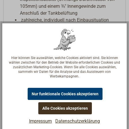
105mm) und einem ⅜" Innengewinde zum
Anschluß der Tankbelüftung
zahlreiche, individuell nach Einbausituation
nutzbare Blindstutzen mit Innengewinde die für
den Anschluss der Befüllungs und
Ablaufleitungen vorgesehen sind:
- 4 Blindstutzen 1½" Innengewinde, jeweils 2 auf
jeder Stirnseite
Hier können Sie auswählen, welche Cookies aktiviert sind. Sie können
- 4 Blindstutzen ¾" Innengewinde, jeweils 2 auf
wählen zwischen für den Betrieb der Website erforderlichen Cookies und
zusätzlichen Marketing-Cookies. Wenn Sie alle Cookies auswählen,
jeder Stirnseite
sammeln wir Daten für die Analyse und das Aussteuern von
Die gewählten Blindstutzen können zum
Werbekampagnen.
Anschluss leicht aufgebohrt werden.
Nur funktionale Cookies akzeptieren
Downloads
Datenblatt
Alle Cookies akzeptieren
Impressum
Datenschutzerklärung