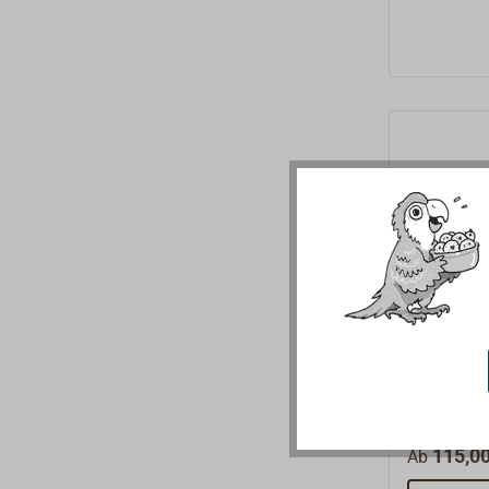
Klappbl
Klappbare
aus Edelst
Blöcke ein
115,00
Ab
Langauge, 