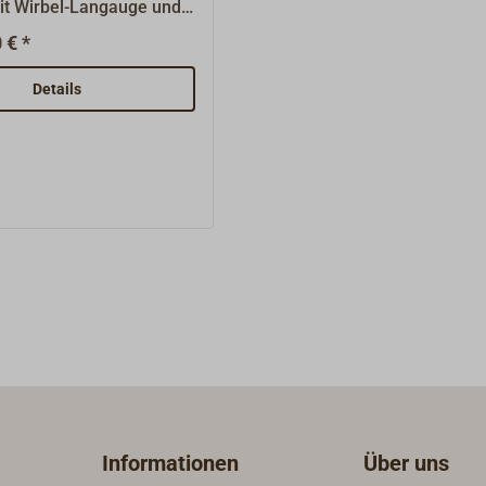
mit Wirbel-Langauge und
Seilscheibe für
 € *
e Bruchlast beträgt
s das 4-fache der
Details
t (SWL).Diese Blöcke
en Taukloben identisch,
h jedoch seitlich öffnen,
ufendes Ende
n.Passend zu unseren
ukloben.
Informationen
Über uns