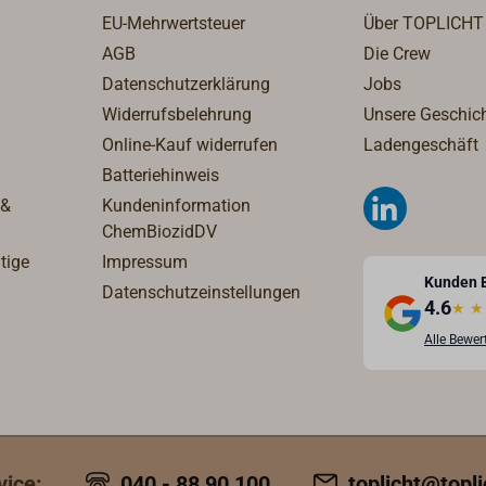
EU-Mehrwertsteuer
Über TOPLICHT
AGB
Die Crew
Datenschutzerklärung
Jobs
Widerrufsbelehrung
Unsere Geschic
Online-Kauf widerrufen
Ladengeschäft
Batteriehinweis
 &
Kundeninformation
ChemBiozidDV
tige
Impressum
Kunden 
Datenschutzeinstellungen
4.6
★
★
Alle Bewe
vice:
040 - 88 90 100
toplicht@topli