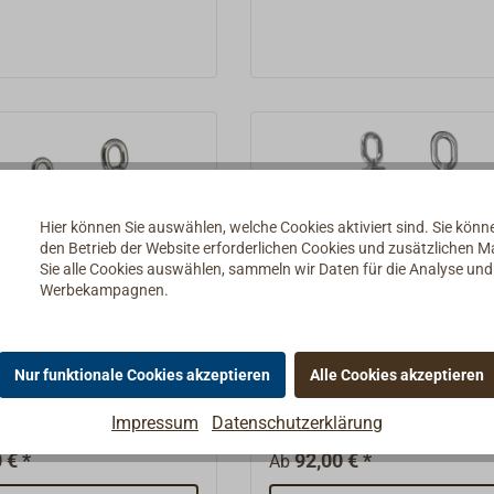
Hier können Sie auswählen, welche Cookies aktiviert sind. Sie kön
den Betrieb der Website erforderlichen Cookies und zusätzlichen 
Sie alle Cookies auswählen, sammeln wir Daten für die Analyse un
Werbekampagnen.
öcke Edelstahl
Taukloben Edelstahl
Nur funktionale Cookies akzeptieren
Alle Cookies akzeptieren
r schwerer Taukloben
Block aus Edelstahl (AISI 30
Impressum
Datenschutzerklärung
ahl (AISI 304).Alle
Tauwerk, mit Wirbel-
seitig mit Wirbel-
Langauge.Scheiben aus Ede
 € *
92,00 € *
Ab
einseitig mit festem
mit Bronzebuchsen.Die Arbei