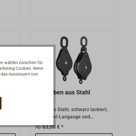
Gleitlagerbuchsen aus Messing.Die
Bruchlasten sind vom
Germanischen Lloyd (GL) geprüft,
deshalb werden diese Blöcke auch
gerne in der industriellen
Anwendung und in der
gewerblichen Schifffahrt
genutzt.Die vom Hersteller
angegebene maximale Arbeitslast
nen wählen zwischen für
Marketing-Cookies. Wenn
beträgt 50% der Bruchlast (BRL).
d das Aussteuern von
Taukloben aus Stahl
4) für
Block aus Stahl, schwarz lackiert,
mit Wirbel-Langauge und
lstahl
Grauguss-Seilscheibe für
63,00 € *
Ab
tslast
Tauwerk.Die Bruchlast beträgt