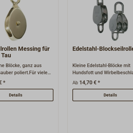
lrollen Messing für
Edelstahl-Blockseilroll
 Tau
e Blöcke, ganz aus
Kleine Edelstahl-Blöcke mit
auber poliert.Für viele
Hundsfott und Wirbelbeschl
uch als
einscheibig oder
€ *
14,70 € *
Ab
nsblöcke geeignet.Das
zweischeibig.Komplett aus
 in der Längsricht.
Edelstahl, poliert. Scheiben 
Details
Details
Messingbuchsen.Diese Blöc
zeichnen sich durch sauber
Verarbeitung und hohe Bruc
aus.Die Scheiben sind auch 
lieferbar.