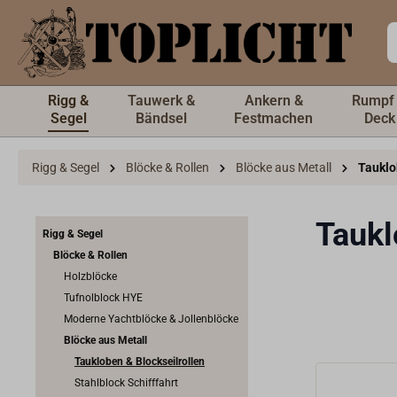
inhalt springen
Rigg &
Tauwerk &
Ankern &
Rumpf
Segel
Bändsel
Festmachen
Deck
Rigg & Segel
Blöcke & Rollen
Blöcke aus Metall
Tauklo
Taukl
Rigg & Segel
Blöcke & Rollen
Holzblöcke
Tufnolblock HYE
Moderne Yachtblöcke & Jollenblöcke
Blöcke aus Metall
Taukloben & Blockseilrollen
Stahlblock Schifffahrt