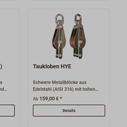
)
Taukloben HYE
us
Schwere Metallblöcke aus
nd
Edelstahl (AISI 316) mit hohen
Bruchlasten. Alle Blöcke sind
159,00 € *
Ab
einseitig mit Wirbelauge und
einseitig mit fester Hundsfott
Details
versehen. Die Scheiben sind aus
seewasserbeständigem Tufnol mit