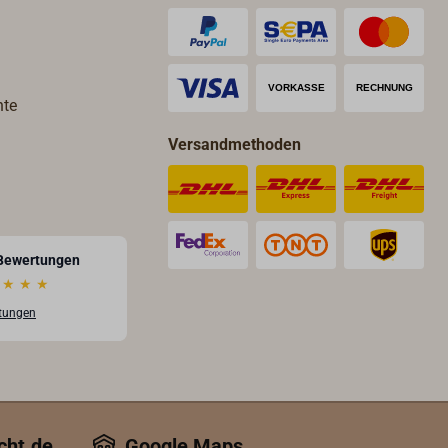
hte
Versandmethoden
Bewertungen
★
★
★
rtungen
cht.de
Google Maps