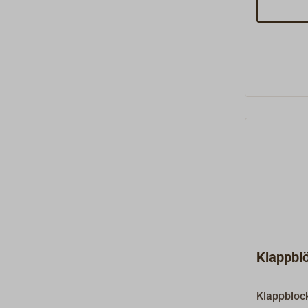
Hundsfott
Ausführun
Edelstahl
Arbeitslas
der angeg
betragen.
Metall-Ta
Klappbl
Klappbloc