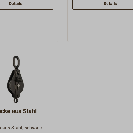
-Auge bestückt.Kräftige
sollte nicht mehr als 1/4 der
Details
Details
g. Scheiben aus
angegebenen Bruchlast (BR
 mit Bronzebuchse.Die
betragen.Passend zu unser
t sollte nicht mehr als 1/4
klappbaren Metallblöcken.
ebenen Bruchlast (BRL)
Passend zu unseren
ukloben.
öcke aus Stahl
k aus Stahl, schwarz