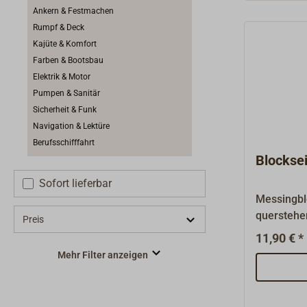
Ankern & Festmachen
Rumpf & Deck
Kajüte & Komfort
Farben & Bootsbau
Elektrik & Motor
Pumpen & Sanitär
Sicherheit & Funk
Navigation & Lektüre
Berufsschifffahrt
Blocksei
Sofort lieferbar
Messingbl
querstehe
Preis
aus Messi
11,90 € *
Oberfläche
Mehr Filter anzeigen
für viele