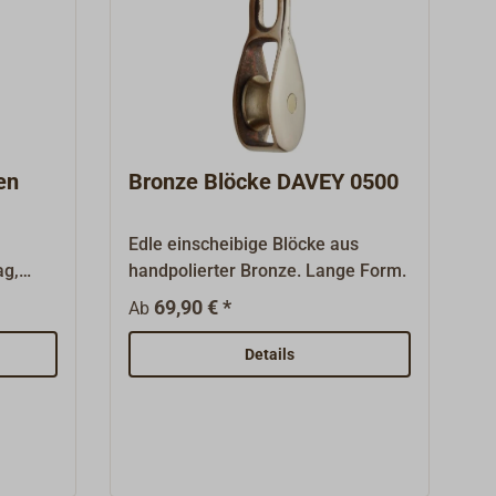
en
Bronze Blöcke DAVEY 0500
Edle einscheibige Blöcke aus
ag,
handpolierter Bronze. Lange Form.
69,90 € *
Ab
mit
Details
ke
e
hlast
einzeln