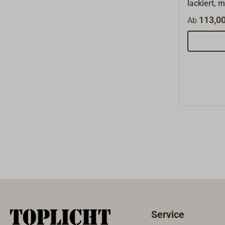
lackiert, 
Grauguss-
113,00
Ab
Tauwerk.Di
mindesten
Arbeitslas
sind mit d
lassen sic
um ein la
einzulege
Metall-Ta
Service