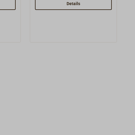
mindestens das 4-fache der
Details
L)
Arbeitslast (SWL).Passend zu
en
unseren klappbaren
Metallblöcken.Weitere
Ausführungen und Größen auf
Anfrage!