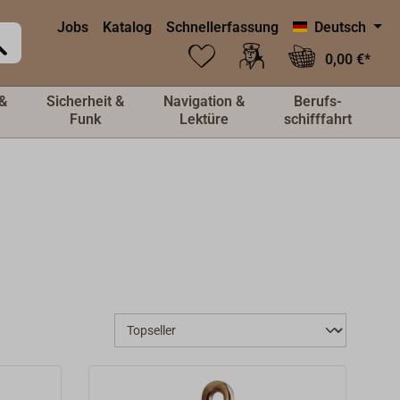
Jobs
Katalog
Schnellerfassung
Deutsch
0,00 €*
&
Sicherheit &
Navigation &
Berufs-
Funk
Lektüre
schifffahrt