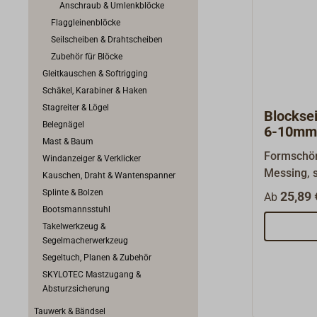
Anschraub & Umlenkblöcke
Flaggleinenblöcke
Seilscheiben & Drahtscheiben
Zubehör für Blöcke
Gleitkauschen & Softrigging
Schäkel, Karabiner & Haken
Stagreiter & Lögel
Blocksei
Belegnägel
6-10mm
Mast & Baum
Formschön
Windanzeiger & Verklicker
Messing, s
Kauschen, Draht & Wantenspanner
Zwecke, a
Splinte & Bolzen
25,89 
Ab
Dekoratio
Bootsmannsstuhl
Auge steht
Takelwerkzeug &
Segelmacherwerkzeug
Segeltuch, Planen & Zubehör
SKYLOTEC Mastzugang &
Absturzsicherung
Tauwerk & Bändsel