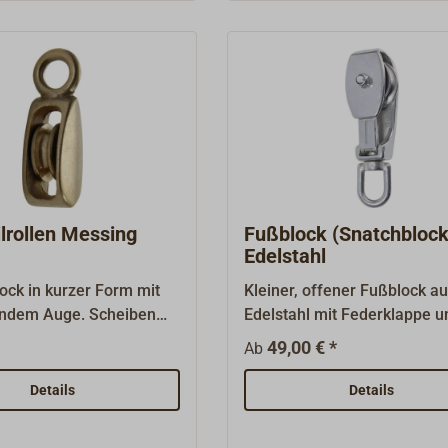
lrollen Messing
Fußblock (Snatchblock
Edelstahl
ock in kurzer Form mit
Kleiner, offener Fußblock a
ndem Auge. Scheiben
Edelstahl mit Federklappe u
ng.Messingguss,
Wirbelauge.
49,00 € *
Ab
 poliert. Einfache Blöcke
 Anwendungsbereiche.
Details
Details