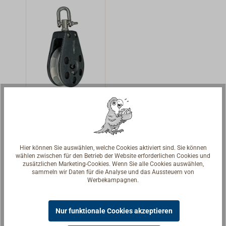
unststoff-
SPRENGER.Kuns
(HOSTAFORM
tstoffgehäuse
C)gehäuse mit
(HOSTAFORM C)
Edelstahl -
mit Edelstahl-
Beschlägen.
Beschlägen. Mit
Knarrblöcke
kugelgelagerten
können die Last
Aluminium-
an der holenden
Scheiben (D
BARTON
Part der Schot
51mm) für
Knarrblock
wesentlich
Tauwerk-D 6-10
Knarrblöcke sind
vermindern, weil
mm. Bruchlast
eine
die
900
Hier können Sie auswählen, welche Cookies aktiviert sind. Sie können
kraftsparende
Ratschenrolle
kg.Wirbelschäkel
wählen zwischen für den Betrieb der Website erforderlichen Cookies und
117,00 € *
zusätzlichen Marketing-Cookies. Wenn Sie alle Cookies auswählen,
Hilfe für Groß-
beim Fieren
feststellbar.Die
sammeln wir Daten für die Analyse und das Aussteuern von
und
blockiert. Bei
Details
Schotklemme ist
Werbekampagnen.
Spinnakerschote
leichtem Wetter
im Winkel
n, die ständig
kann die
verstellbar.Knarr
Nur funktionale Cookies akzeptieren
aus der Hand
Ratschenrolle
blöcke können
gefahren