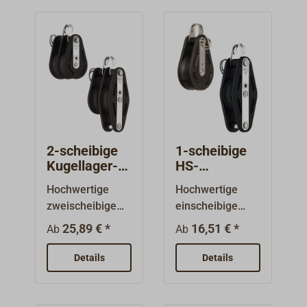
2-scheibige
1-scheibige
Kugellager-
HS-
Blöcke von
Kugellager-
Hochwertige
Hochwertige
SPRENGER
Blöcke von
zweischeibige
einscheibige
SPRENGER
Kugellager-
Kugellager-
25,89 € *
16,51 € *
Ab
Ab
Blöcke des
Blöcke des
Markenherstelle
Markenherstelle
Details
Details
rs HERM.
rs HERM.
SPRENGER.Geei
SPRENGER.Geei
gnet für fast alle
gnet für fast alle