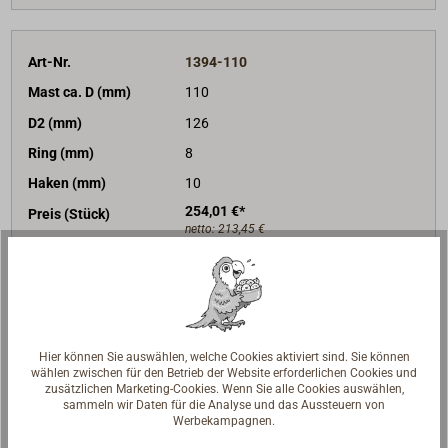
Art-Nr.
1394-110
Mast ca. D (mm)
110
D2 (mm)
126
Ring (mm)
8
Haken (mm)
10
254,01 €*
Preis (Stück)
netto:
213,45 €
Lieferzeit
Am Lager
Merken
In den Warenkorb
Hier können Sie auswählen, welche Cookies aktiviert sind. Sie können
wählen zwischen für den Betrieb der Website erforderlichen Cookies und
zusätzlichen Marketing-Cookies. Wenn Sie alle Cookies auswählen,
sammeln wir Daten für die Analyse und das Aussteuern von
Werbekampagnen.