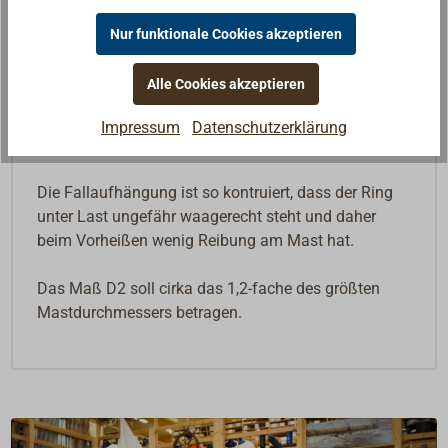
Beschreibung
Nur funktionale Cookies akzeptieren
Rackring für Luggertakelung, um die Rah (Gaffel)
Alle Cookies akzeptieren
vorzuheißen.
Schöner schlichter Beschlag aus Bronze, geschweißt,
Impressum
Datenschutzerklärung
sauber von Hand mit Takelleder benäht.
Die Fallaufhängung ist so kontruiert, dass der Ring
unter Last ungefähr waagerecht steht und daher
beim Vorheißen wenig Reibung am Mast hat.
Das Maß D2 soll cirka das 1,2-fache des größten
Mastdurchmessers betragen.