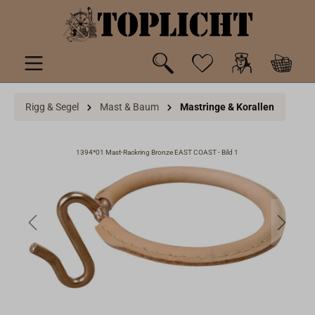
inhalt springen
Rigg & Segel
Mast & Baum
Mastringe & Korallen
1394*01 Mast-Rackring Bronze EAST COAST - Bild 1