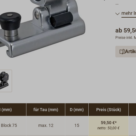
Bewährte
mehr I
Preiswert
ab
59,5
Die Blöck
Preise inkl.
Schienen 
federbela
Arti
 (mm)
für Tau (mm)
D (mm)
Preis (Stück)
59,50 €*
. Block 75
max. 12
15
netto:
50,00 €