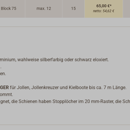
65,00 €*
. Block 75
max. 12
15
netto:
54,62 €
nium, wahlweise silberfarbig oder schwarz eloxiert.
.
hen.
GER
für Jollen, Jollenkreuzer und Kielboote bis ca. 7 m Länge.
nkommt.
gnet, die Schienen haben Stopplöcher im 20 mm-Raster, die Schl