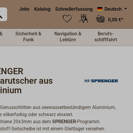
Jobs
Katalog
Schnellerfassung
Deutsch
0,00 €*
&
Sicherheit &
Navigation &
Berufs-
Funk
Lektüre
schifffahrt
ENGER
arutscher aus
inium
 Genuaschlitten aus seewasserbeständigem Aluminium,
 silberfarbig oder schwarz eloxiert.
Schiene 20x3mm aus dem
SPRENGER
-Programm.
stoff-Seilscheibe ist mit einem Gleitlager versehen.