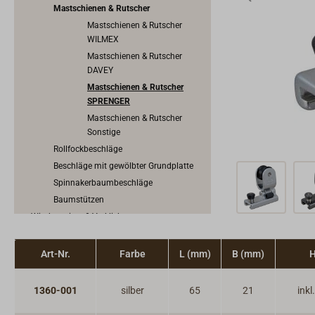
Mastschienen & Rutscher
Mastschienen & Rutscher
WILMEX
Mastschienen & Rutscher
DAVEY
Mastschienen & Rutscher
SPRENGER
Mastschienen & Rutscher
Sonstige
Rollfockbeschläge
Beschläge mit gewölbter Grundplatte
Spinnakerbaumbeschläge
Baumstützen
Windanzeiger & Verklicker
Kauschen, Draht & Wantenspanner
Splinte & Bolzen
Art-Nr.
Farbe
L (mm)
B (mm)
H
Bootsmannsstuhl
Takelwerkzeug & Segelmacherwerkzeug
1360-001
silber
65
21
inkl
Segeltuch, Planen & Zubehör