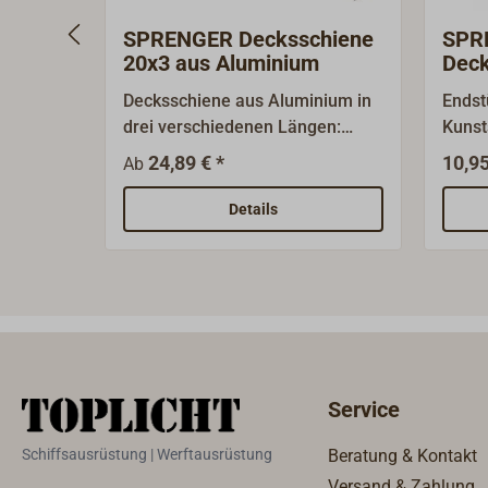
SPRENGER Decksschiene
SPRE
20x3 aus Aluminium
Deck
Decksschiene aus Aluminium in
Endst
drei verschiedenen Längen:
Kunst
wahlweise L=300mm, 500mm
der S
24,89 € *
10,95
Ab
und 1000mm.T-Schiene 20x3mm
(20x
aus dem SPRENGER-
Progr
Details
Programm.Bewährtes Schienen-
paarw
und Rutscherprogramm von
und R
SPRENGER für Jollen,
SPREN
Jollenkreuzer und Kielboote bis
Jolle
ca. 7m Länge.Preiswert und gut
ca. 7 m Länge.Preiswert und gut
geeignet, wenn es auf das
geeig
Gewicht ankommt.Die Blöcke
Gewic
Service
und Rutscher sind für Schoten
und R
bis 12mm geeignet, die Schienen
bis 1
Schiffsausrüstung | Werftausrüstung
Beratung & Kontakt
haben Stopplöcher im 20mm-
haben
Versand & Zahlung