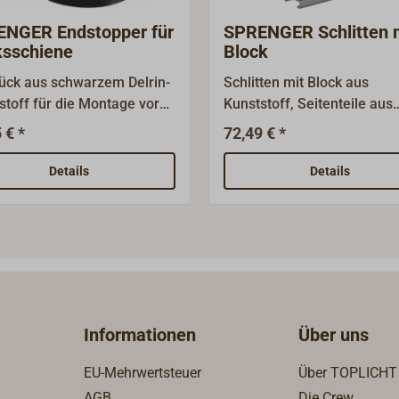
NGER Endstopper für
SPRENGER Schlitten 
sschiene
Block
ück aus schwarzem Delrin-
Schlitten mit Block aus
stoff für die Montage vor
Kunststoff, Seitenteile aus
chiene.Für die T-Schiene
rostfreiem Edelstahl für S
 € *
72,49 € *
3 mm) aus dem SPRENGER-
bis 12mm.Für die Schiene
amm.Lieferung
20x3mm aus dem SPRENG
Details
Details
eise.Bewährtes Schienen-
Programm.Die Kunststoff-R
utscherprogramm von
42x13mm ist mit einer Edel
GER für Jollen,
Feder montiert.Bewährtes
nkreuzer und Kielboote bis
Schienen- und
Rutscherprogramm von
net, wenn es auf das
SPRENGER für Jollen,
ht ankommt.Die Blöcke
Jollenkreuzer und Kielboot
Informationen
Über uns
utscher sind für Schoten
ca. 7m Länge.Preiswert un
2mm geeignet, die Schienen
geeignet, wenn es auf das
EU-Mehrwertsteuer
Über TOPLICHT
 Stopplöcher im 20 mm-
Gewicht ankommt.Die Blöc
AGB
Die Crew