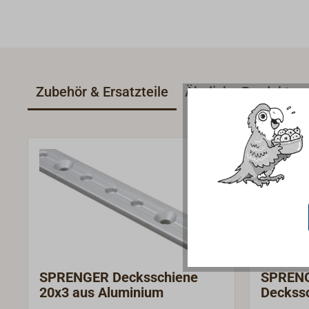
Zubehör & Ersatzteile
Ähnliche Produkte
SPRENGER Decksschiene
SPRENG
20x3 aus Aluminium
Deckss