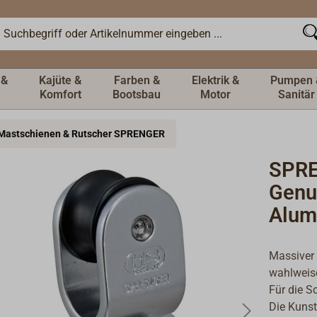
 &
Kajüte &
Farben &
Elektrik &
Pumpen 
Komfort
Bootsbau
Motor
Sanitär
Mastschienen & Rutscher SPRENGER
SPR
Genu
Alum
Massiver
wahlweise
Für die 
Die Kunst