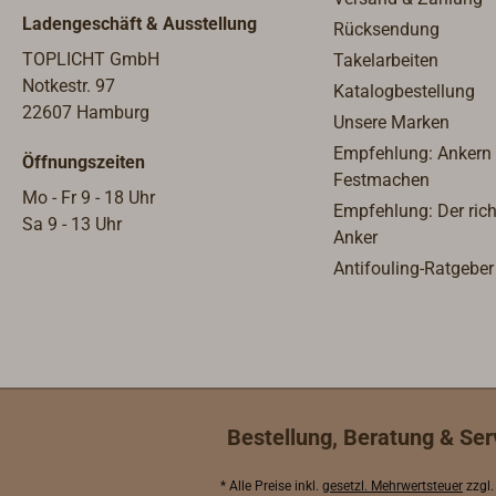
Raster, die Schlitten haben
Raste
Ladengeschäft & Ausstellung
Rücksendung
federbelastete Stopper.
feder
TOPLICHT GmbH
Takelarbeiten
Notkestr. 97
Katalogbestellung
22607 Hamburg
Unsere Marken
Empfehlung: Ankern
Öffnungszeiten
Festmachen
Mo - Fr 9 - 18 Uhr
Empfehlung: Der rich
Sa 9 - 13 Uhr
Anker
Antifouling-Ratgeber
Bestellung, Beratung & Ser
* Alle Preise inkl.
gesetzl. Mehrwertsteuer
zzgl