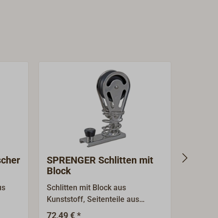
cher
SPRENGER Schlitten mit
SPREN
Block
Bügel
us
Schlitten mit Block aus
Schlitte
Kunststoff, Seitenteile aus
Längsri
rostfreiem Edelstahl für Schoten
Edelsta
72,49 € *
32,90 €