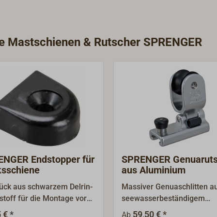
n, Jollenkreuzer und
bis ca. 7 m
iswert und gut geeignet,
rie Mastschienen & Rutscher SPRENGER
auf das Gewicht
Die Blöcke und Rutscher
Schoten bis 12mm geeignet,
nen haben Stopplöcher im
ter, die Schlitten haben
stete Stopper.
NGER Endstopper für
SPRENGER Genuaruts
sschiene
aus Aluminium
ück aus schwarzem Delrin-
Massiver Genuaschlitten a
stoff für die Montage vor
seewasserbeständigem
chiene.Für die T-Schiene
Aluminium, wahlweise
 € *
59,50 € *
Ab