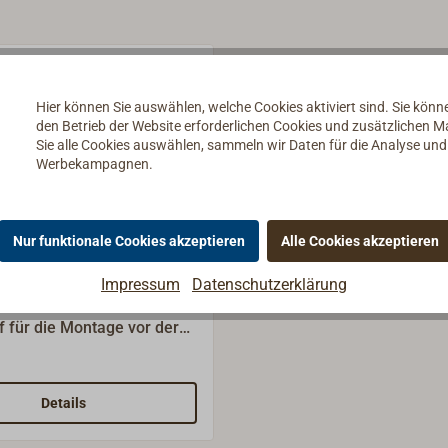
Hier können Sie auswählen, welche Cookies aktiviert sind. Sie kön
den Betrieb der Website erforderlichen Cookies und zusätzlichen 
Sie alle Cookies auswählen, sammeln wir Daten für die Analyse un
Werbekampagnen.
Nur funktionale Cookies akzeptieren
Alle Cookies akzeptieren
ER Endstopper für
chiene
Impressum
Datenschutzerklärung
aus schwarzem Delrin-
f für die Montage vor der
ür die T-Schiene (20x3
 dem SPRENGER-
.Lieferung
Details
e.Bewährtes Schienen- und
rprogramm von SPRENGER