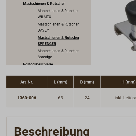
Mastschienen & Rutscher
Mastschienen & Rutscher
WILMEX
Mastschienen & Rutscher
DAVEY
Mastschienen & Rutscher
SPRENGER
Mastschienen & Rutscher
Sonstige
Rollfockbeschläge
Beschläge mit gewölbter Grundplatte
Spinnakerbaumbeschläge
Art-Nr.
L (mm)
B (mm)
H (mm)
Baumstützen
Windanzeiger & Verklicker
1360-006
65
24
inkl. Leitös
Kauschen, Draht & Wantenspanner
Splinte & Bolzen
Bootsmannsstuhl
Takelwerkzeug & Segelmacherwerkzeug
Beschreibung
Segeltuch, Planen & Zubehör