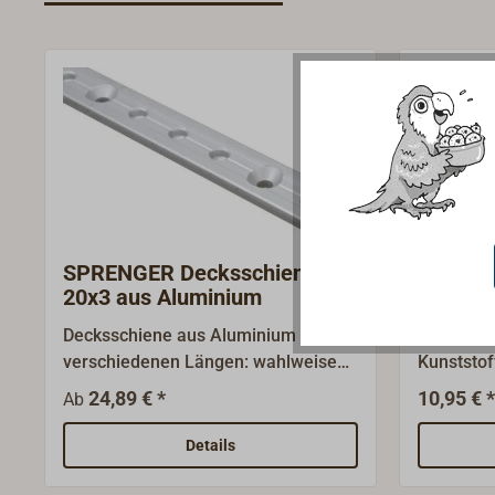
SPRENGER Decksschiene
SPRENG
20x3 aus Aluminium
Deckss
Decksschiene aus Aluminium in drei
Endstück 
verschiedenen Längen: wahlweise
Kunststof
L=300mm, 500mm und 1000mm.T-
Schiene.F
24,89 € *
10,95 € *
Ab
Schiene 20x3mm aus dem
mm) aus
SPRENGER-Programm.Bewährtes
Programm
Details
Schienen- und Rutscherprogramm
paarweis
von SPRENGER für Jollen,
Rutsche