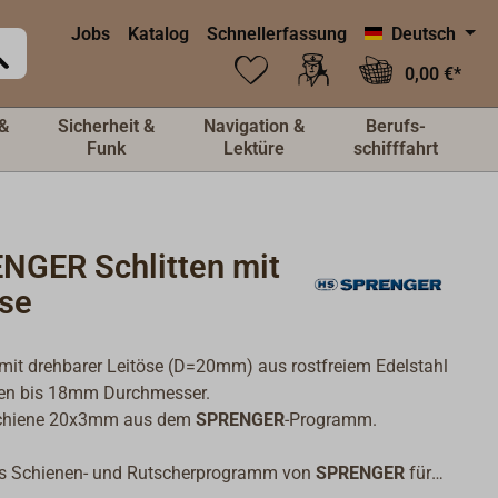
Jobs
Katalog
Schnellerfassung
Deutsch
0,00 €*
&
Sicherheit &
Navigation &
Berufs-
Funk
Lektüre
schifffahrt
NGER Schlitten mit
öse
 mit drehbarer Leitöse (D=20mm) aus rostfreiem Edelstahl
ten bis 18mm Durchmesser.
Schiene 20x3mm aus dem
SPRENGER
-Programm.
s Schienen- und Rutscherprogramm von
SPRENGER
für