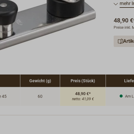
Jollen, J
mehr I
Preiswert
Die Blöck
48,90 €
Schienen 
Preise inkl.
federbela
Arti
Gewicht (g)
Preis (Stück)
Liefe
48,90 €*
e 45
60
Am L
netto:
41,09 €