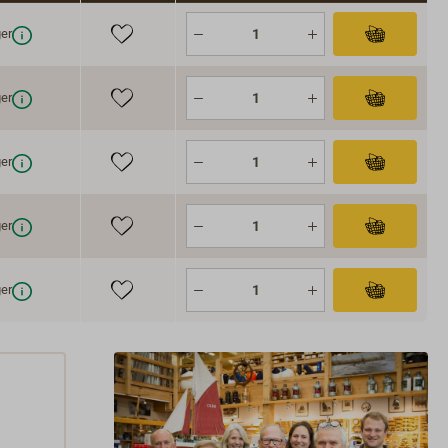
er
er
er
er
er