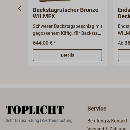
Backstagrutscher Bronze
Ends
WILMEX
Deck
WIL
Schwerer Backstagsbeschlag mit
Endst
gegossenem Käfig, für Backstag-
WILME
Draht.Rutscher, Käfig und
passe
644,00 € *
36
Ab
Drahtscheibe aus polierter
Decks
Bronze.Mit integriertem
polie
Details
federbelasteten Druckstopper.
Zur Montage auf Decksschiene
40 x 8 mm (nicht im
Lieferumfang enthalten).
Service
Schiffsausrüstung | Werftausrüstung
Beratung & Kontakt
Versand & Zahlung