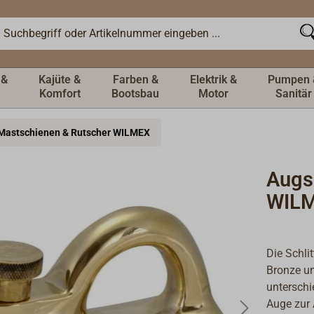
 &
Kajüte &
Farben &
Elektrik &
Pumpen 
Komfort
Bootsbau
Motor
Sanitär
Mastschienen & Rutscher WILMEX
Augs
WIL
Die Schli
Bronze un
unterschi
Auge zur