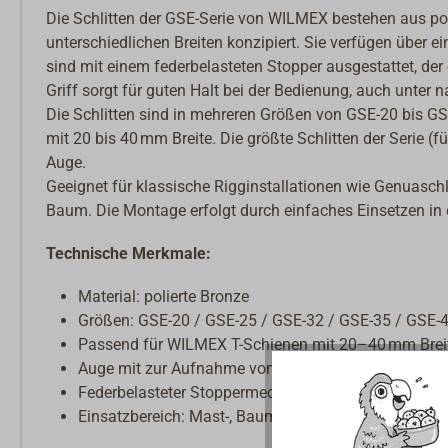
Die Schlitten der GSE-Serie von WILMEX bestehen aus pol
unterschiedlichen Breiten konzipiert. Sie verfügen über
sind mit einem federbelasteten Stopper ausgestattet, der 
Griff sorgt für guten Halt bei der Bedienung, auch unter
Die Schlitten sind in mehreren Größen von GSE-20 bis G
mit 20 bis 40 mm Breite. Die größte Schlitten der Serie (f
Auge.
Geeignet für klassische Rigginstallationen wie Genuasch
Baum. Die Montage erfolgt durch einfaches Einsetzen in
Technische Merkmale:
Material: polierte Bronze
Größen: GSE-20 / GSE-25 / GSE-32 / GSE-35 / GSE-
Passend für WILMEX T-Schienen mit 20–40 mm Brei
Auge mit zur Aufnahme von Schäkeln, Blöcken oder 
Federbelasteter Stoppermechanismus, gerändelter Gr
Einsatzbereich: Mast-, Baum- oder Decksschienen