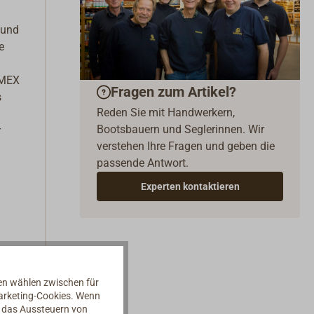
 und
e
LMEX
Fragen zum Artikel?
s
Reden Sie mit Handwerkern,
Bootsbauern und Seglerinnen. Wir
r
verstehen Ihre Fragen und geben die
passende Antwort.
Experten kontaktieren
nen wählen zwischen für
Marketing-Cookies. Wenn
d das Aussteuern von