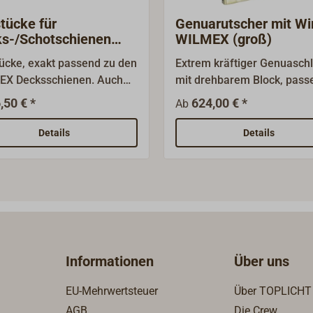
tücke für
Genuarutscher mit Wi
s-/Schotschienen
WILMEX (groß)
MEX
ücke, exakt passend zu den
Extrem kräftiger Genuaschl
X Decksschienen. Auch
mit drehbarem Block, pass
nd für unsere leichten
zu den WILMEX-
,50 € *
624,00 € *
Ab
schienen aus Messing.Aus
Decksschienen.Bronze polie
rter Gussbronze.
mit kräftiger Rolle.Integrier
Details
Details
federbelasteter Stopper mi
Druckauslösung.
Informationen
Über uns
EU-Mehrwertsteuer
Über TOPLICHT
AGB
Die Crew