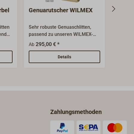
rbel
Genuarutscher WILMEX
Genua
(groß)
itten
Sehr robuste Genuaschlitten,
Kräftig
end
passend zu unseren WILMEX-
zu den 
Decksschienen.Bronzeguss
Deckssc
295,00 € *
537,
Ab
Ab
rt,
poliert, mit kräftiger Bronze-Rolle
mit kräf
ter
und Edelstahl-
federbe
Details
t
Achse.Federbelasteter Stopper
Druckau
mit gerändeltem Griffstück.
Zahlungsmethoden