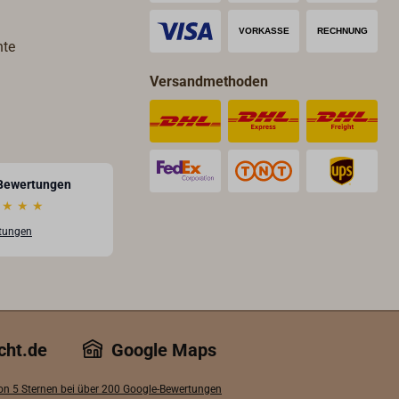
hte
Versandmethoden
Bewertungen
★
★
★
rtungen
cht.de
Google Maps
von 5 Sternen bei über 200 Google-Bewertungen