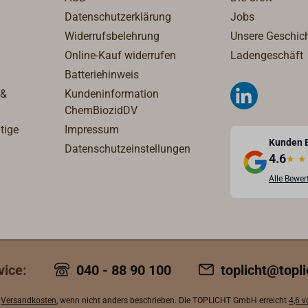
Datenschutzerklärung
Jobs
Widerrufsbelehrung
Unsere Geschic
Online-Kauf widerrufen
Ladengeschäft
Batteriehinweis
 &
Kundeninformation
ChemBiozidDV
tige
Impressum
Kunden 
Datenschutzeinstellungen
4.6
★
★
Alle Bewe
vice:
040 - 88 90 100
toplicht@topli
.
Versandkosten
, wenn nicht anders beschrieben. Die TOPLICHT GmbH erreicht
4,6 