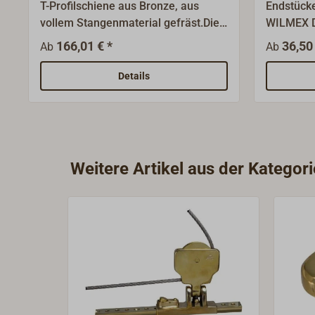
T-Profilschiene aus Bronze, aus
Endstücke
vollem Stangenmaterial gefräst.Die
WILMEX D
sichtbaren Flächen der Schienen
passend f
166,01 € *
36,50 
Ab
Ab
sind sauber poliert.Gebohrt im
Deckssch
Rastermaß 25 mm, mit
polierter
Details
Sackbohrungen für Rutscherstopps,
mit Senkbohrungen für Schrauben.
Neben den hier aufgeführten Längen
sind auf Extra-Bestellung auch
größere Längen bis 3,00 m lieferbar,
Weitere Artikel aus der Katego
gerade oder gebogen.