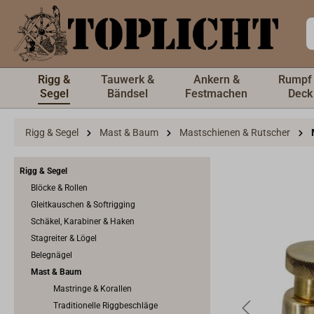
inhalt springen
Rigg &
Tauwerk &
Ankern &
Rumpf
Segel
Bändsel
Festmachen
Deck
Rigg & Segel
Mast & Baum
Mastschienen & Rutscher
Rigg & Segel
Blöcke & Rollen
Gleitkauschen & Softrigging
Schäkel, Karabiner & Haken
Stagreiter & Lögel
Belegnägel
Mast & Baum
Mastringe & Korallen
Traditionelle Riggbeschläge