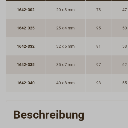
SKYLOTEC Mastzugang & Absturzsicherung
1642-302
20 x 3 mm
73
47
1642-325
25 x 4 mm
95
50
1642-332
32 x 6 mm
91
58
1642-335
35 x 7 mm
97
62
1642-340
40 x 8 mm
93
55
Beschreibung