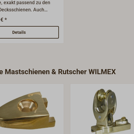
, exakt passend zu den
ecksschienen. Auch
ür unsere leichten
€ *
ienen aus Messing.Aus
 Gussbronze.
Details
rie Mastschienen & Rutscher WILMEX