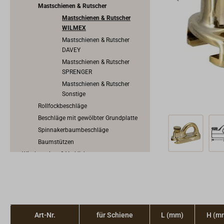
Mastschienen & Rutscher
Mastschienen & Rutscher
WILMEX
Mastschienen & Rutscher
DAVEY
Mastschienen & Rutscher
SPRENGER
Mastschienen & Rutscher
Sonstige
Rollfockbeschläge
Beschläge mit gewölbter Grundplatte
Spinnakerbaumbeschläge
Baumstützen
Windanzeiger & Verklicker
Kauschen, Draht & Wantenspanner
Splinte & Bolzen
Bootsmannsstuhl
Takelwerkzeug & Segelmacherwerkzeug
Segeltuch, Planen & Zubehör
Art-Nr.
für Schiene
L (mm)
H (m