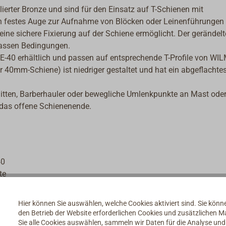
ierter Bronze und sind für den Einsatz auf T-Schienen mit
 ein festes Auge zur Aufnahme von Blöcken oder Leinenführungen
eine sichere Fixierung auf der Schiene ermöglicht. Der gerändelt
 nassen Bedingungen.
SE-40 erhältlich und passen auf entsprechende T-Profile von WI
ür 40mm-Schiene) ist niedriger gestaltet und hat ein abgeflachte
litten, Barberhauler oder bewegliche Umlenkpunkte an Mast ode
 das offene Schienenende.
40
te
für die Leinenführung
iff
Hier können Sie auswählen, welche Cookies aktiviert sind. Sie kön
den Betrieb der Website erforderlichen Cookies und zusätzlichen 
Sie alle Cookies auswählen, sammeln wir Daten für die Analyse un