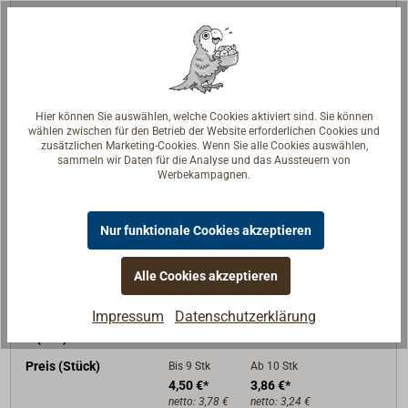
3,30 €*
2,80 €*
netto:
2,77 €
netto:
2,35 €
Lieferzeit
Am Lager
Merken
Hier können Sie auswählen, welche Cookies aktiviert sind. Sie können
wählen zwischen für den Betrieb der Website erforderlichen Cookies und
In den Warenkorb
zusätzlichen Marketing-Cookies. Wenn Sie alle Cookies auswählen,
sammeln wir Daten für die Analyse und das Aussteuern von
Werbekampagnen.
Art-Nr.
1564-010
Nur funktionale Cookies akzeptieren
L (mm)
100
Alle Cookies akzeptieren
M (mm)
10
W (mm)
13
Impressum
Datenschutzerklärung
D (mm)
15
Preis (Stück)
Bis 9
Stk
Ab 10
Stk
4,50 €*
3,86 €*
netto:
3,78 €
netto:
3,24 €