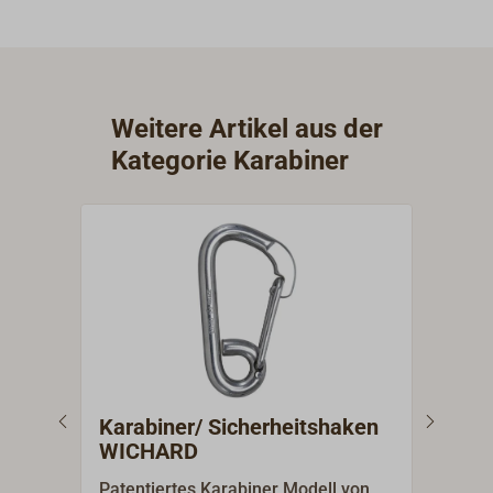
Weitere Artikel aus der
Kategorie Karabiner
Karabiner/ Sicherheitshaken
Kar
WICHARD
Patentiertes Karabiner Modell von
Kara