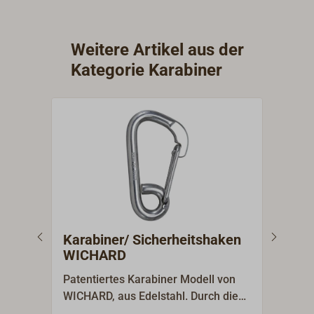
Weitere Artikel aus der
Kategorie Karabiner
Karabiner/ Sicherheitshaken
Kar
WICHARD
Patentiertes Karabiner Modell von
Kara
WICHARD, aus Edelstahl. Durch die
aus 
asymmetrische Form ergibt sich eine
Bron