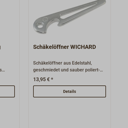
g
Schäkelöffner WICHARD
m
Schäkelöffner aus Edelstahl,
s
geschmiedet und sauber poliert-
uf
auch ein kleiner Handschmeichler
13,95 € *
mit Kapselheber. Kleines
hilfreiches Werkzeug des
Details
renommierten französischen
Herstellers WICHARD, das auf
keinem Boot und in keiner
Hosentasche fehlen sollte.