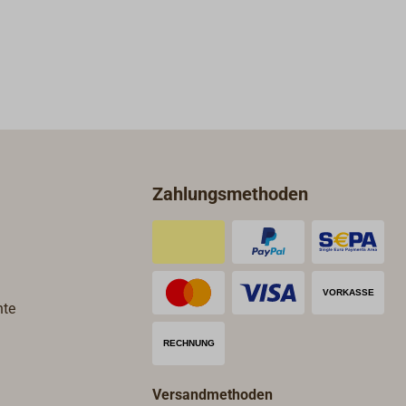
keinem Boot und in keiner
Hosentasche fehlen sollte.
Zahlungsmethoden
hte
Versandmethoden