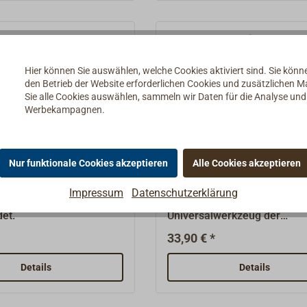
Hier können Sie auswählen, welche Cookies aktiviert sind. Sie kön
den Betrieb der Website erforderlichen Cookies und zusätzlichen 
Sie alle Cookies auswählen, sammeln wir Daten für die Analyse un
Werbekampagnen.
öffner Edelstahlguss
Marlspieker / Schäkelö
Nur funktionale Cookies akzeptieren
Alle Cookies akzeptieren
WICHARD
Impressum
Datenschutzerklärung
ner aus Edelstahl,
Aus Edelstahl geschmiedet
et.
Universalwerkzeug der
Qualitätsmarke WICHARD.Mi
33,90 € *
eingearbeiteter Keep im
Marlspieker und ergonomis
Details
Details
geformtem Handgriff.