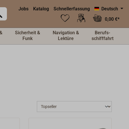
Jobs
Katalog
Schnellerfassung
Deutsch
0,00 €*
&
Sicherheit &
Navigation &
Berufs-
Funk
Lektüre
schifffahrt