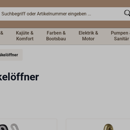
 &
Kajüte &
Farben &
Elektrik &
Pumpen 
Komfort
Bootsbau
Motor
Sanitär
kelöffner
elöffner