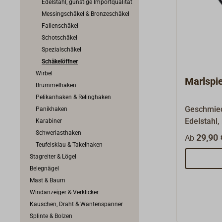
Edelstahl, günstige Importqualität
Messingschäkel & Bronzeschäkel
Fallenschäkel
Schotschäkel
Spezialschäkel
Schäkelöffner
Wirbel
Marlspie
Brummelhaken
Pelikanhaken & Relinghaken
Geschmied
Panikhaken
Edelstahl,
Karabiner
sich als S
Schwerlasthaken
29,90 
Ab
eignet.Die
Teufelsklau & Takelhaken
Allroundw
Stagreiter & Lögel
eingearbei
Belegnägel
beim Sple
Mast & Baum
der Kardee
Windanzeiger & Verklicker
mit oder 
Kauschen, Draht & Wantenspanner
Splinte & Bolzen