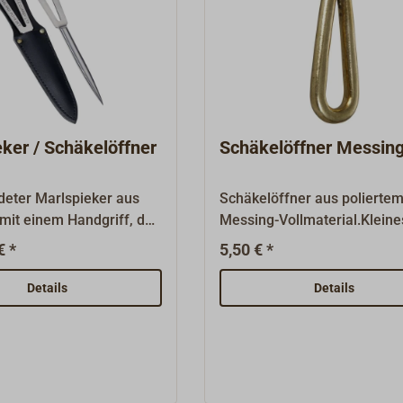
ker / Schäkelöffner
Schäkelöffner Messin
eter Marlspieker aus
Schäkelöffner aus polierte
 mit einem Handgriff, der
Messing-Vollmaterial.Kleine
chäkelöffner
hilfreiches Werkzeug, das a
€ *
5,50 € *
ses praktische
keinem Boot und in keiner
erkzeug hat eine
Hosentasche fehlen sollte.
Details
Details
tete Keep im Schaft, die
ißen das Durchstecken
le erleichtert. Lieferbar
ohne Lederscheide.