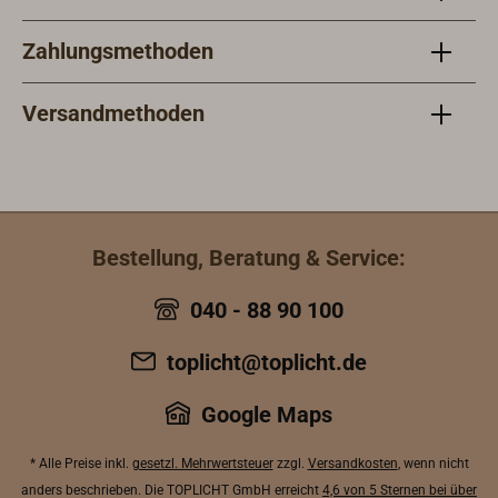
Zahlungsmethoden
Versandmethoden
Bestellung, Beratung & Service:
040 - 88 90 100
toplicht@toplicht.de
Google Maps
* Alle Preise inkl.
gesetzl. Mehrwertsteuer
zzgl.
Versandkosten
, wenn nicht
anders beschrieben. Die TOPLICHT GmbH erreicht
4,6 von 5 Sternen bei über