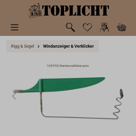
inhalt springen
Rigg & Segel
Windanzeiger & Verklicker
1055*03 Wantenverklicker grün