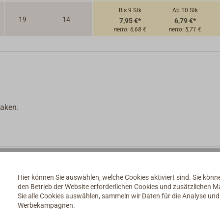
Bis 9
Stk
Ab 10
Stk
19
14
7,95 €*
6,79 €*
netto:
6,68 €
netto:
5,71 €
Haken.
Hier können Sie auswählen, welche Cookies aktiviert sind. Sie kön
den Betrieb der Website erforderlichen Cookies und zusätzlichen 
Sie alle Cookies auswählen, sammeln wir Daten für die Analyse un
Werbekampagnen.