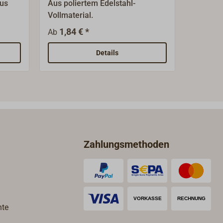
us
Aus poliertem Edelstahl-
Verstär
Vollmaterial.
kräftig
iert.
polierte
1,84 € *
3,30 € 
Ab
Details
Zahlungsmethoden
hte