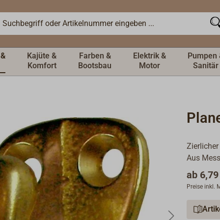
 &
Kajüte &
Farben &
Elektrik &
Pumpen 
Komfort
Bootsbau
Motor
Sanitär
Plan
Zierlich
Aus Messi
ab
6,79
Preise inkl.
Arti