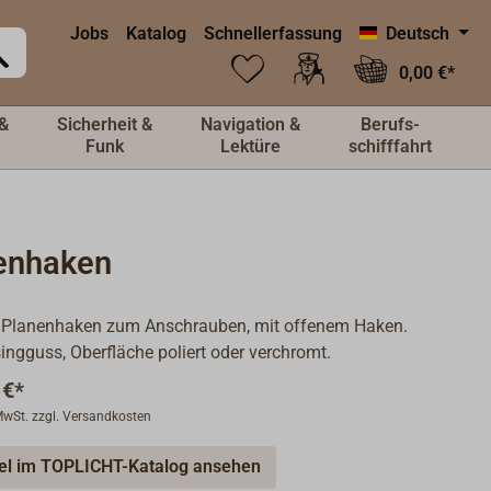
Jobs
Katalog
Schnellerfassung
Deutsch
0,00 €*
&
Sicherheit &
Navigation &
Berufs-
Funk
Lektüre
schifffahrt
enhaken
er Planenhaken zum Anschrauben, mit offenem Haken.
ngguss, Oberfläche poliert oder verchromt.
 €*
 MwSt. zzgl. Versandkosten
kel im TOPLICHT-Katalog ansehen