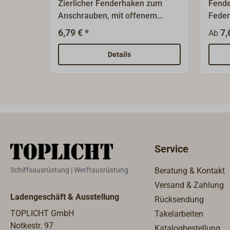
Zierlicher Fenderhaken zum
Fende
Anschrauben, mit offenem
Feder
Haken. Aus Messingguss,
Oberf
6,79 € *
7,
Ab
Oberfläche Messing gerollt.
verch
Details
Service
Schiffsausrüstung | Werftausrüstung
Beratung & Kontakt
Versand & Zahlung
Ladengeschäft & Ausstellung
Rücksendung
TOPLICHT GmbH
Takelarbeiten
Notkestr. 97
Katalogbestellung