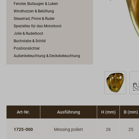
Fenster, Bullaugen & Luken
Windhutzen & Belüftung
Steuerrad, Pinne & Ruder
Spezielles für das Motorboot
Jolle & Ruderboot
Buchstabe & Schild
Positionslichter
Außenbeleuchtung & Decksbeleuchtung
Art-Nr.
Ausführung
H (mm)
B (mm)
1725-000
Messing poliert
26
25