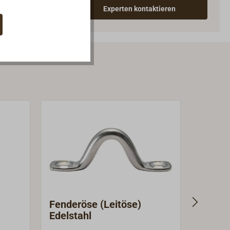
Experten kontaktieren
Fenderöse (Leitöse)
Fender
Edelstahl
Edelst