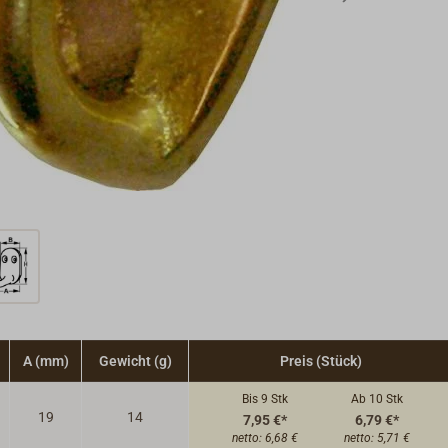
A (mm)
Gewicht (g)
Preis (Stück)
Bis 9
Stk
Ab 10
Stk
19
14
7,95 €*
6,79 €*
netto:
6,68 €
netto:
5,71 €