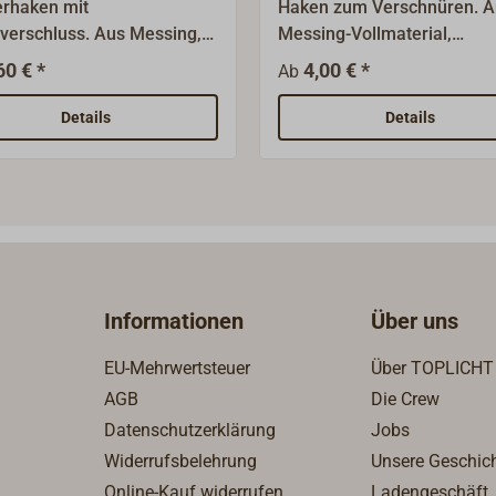
rhaken mit
Haken zum Verschnüren. A
verschluss. Aus Messing,
Messing-Vollmaterial,
läche poliert oder
geschmiedet.Oberfläche pol
60 € *
4,00 € *
Ab
romt; oder aus Edelstahl.
Details
Details
Informationen
Über uns
EU-Mehrwertsteuer
Über TOPLICHT
AGB
Die Crew
Datenschutzerklärung
Jobs
Widerrufsbelehrung
Unsere Geschic
Online-Kauf widerrufen
Ladengeschäft