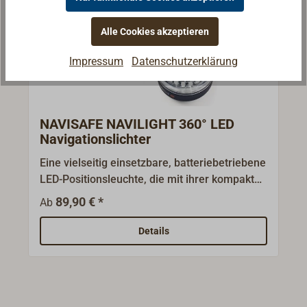
Alle Cookies akzeptieren
Impressum
Datenschutzerklärung
NAVISAFE NAVILIGHT 360° LED
Navigationslichter
Eine vielseitig einsetzbare, batteriebetriebene
LED-Positionsleuchte, die mit ihrer kompakten
Form und geringem Gesamtgewicht von 155g
89,90 € *
Ab
besonders bei kleinen Dinghys,
Schlauchbooten, Kayaks und SUPs beliebt ist.
Details
Die Navigationsleuchten verfügen über eine
MED-Zulassung.Das Gehäuse besteht aus
robustem Kunststoff, ist schwimmfähig und
wasserdicht bis 20 m Tiefe.Mit der