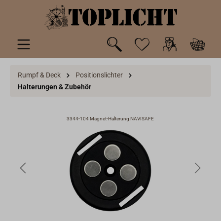
inhalt springen
Rumpf & Deck
Positionslichter
Halterungen & Zubehör
3344-104 Magnet-Halterung NAVISAFE