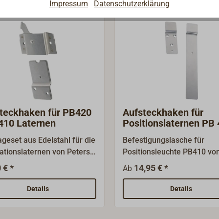
Impressum
Datenschutzerklärung
teckhaken für PB420
Aufsteckhaken für
410 Laternen
Positionslaternen PB
geset aus Edelstahl für die
Befestigungslasche für
ationslaternen von Peters
Positionsleuchte PB410 vo
 Typ PB420 und PB410. Die
Peters & Bey.EdelstahlLief
 € *
14,95 € *
Ab
rung wird an der Rückwand
in kurzer oder langer
aterne montiert und läßt
Ausführung.
Details
Details
mit dem am Boot montierten
eckhaken fest