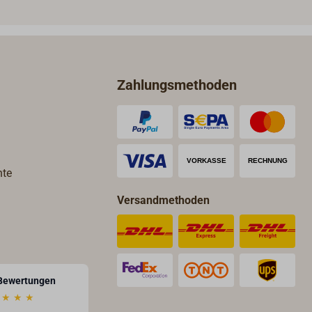
und Winkeladapter sind aus
seewasserbeständigem
Edelstahl, die Anschraubfüße
und der Rohradapter aus
robustem Kunststoff. Die
Zahlungsmethoden
Adapter werden einfach von
unten mit einem Kunststoffring
an die Lampe angeschraubt.
hte
Versandmethoden
Bewertungen
★
★
★