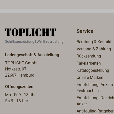
geöffnet werden, was dazu führt,
verri
dass die Garantie der Lampe
Later
erlöscht.
Service
Schiffsausrüstung | Werftausrüstung
Beratung & Kontakt
Versand & Zahlung
Ladengeschäft & Ausstellung
Rücksendung
TOPLICHT GmbH
Takelarbeiten
Notkestr. 97
Katalogbestellung
22607 Hamburg
Unsere Marken
Empfehlung: Ankern
Öffnungszeiten
Festmachen
Mo - Fr 9 - 18 Uhr
Empfehlung: Der rich
Sa 9 - 13 Uhr
Anker
Antifouling-Ratgeber