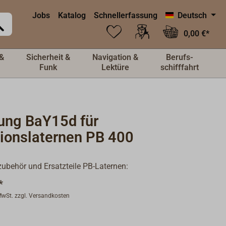
Jobs
Katalog
Schnellerfassung
Deutsch
0,00 €*
&
Sicherheit &
Navigation &
Berufs-
Funk
Lektüre
schifffahrt
ung BaY15d für
tionslaternen PB 400
behör und Ersatzteile PB-Laternen:
*
 MwSt. zzgl. Versandkosten