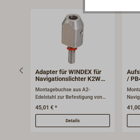
Adapter für WINDEX für
Aufs
Navigationslichter K2W
/ PB
S64
Montagebuchse aus A2-
Monta
Edelstahl zur Befestigung von
Navig
WINDEX Windanzeigern auf K2W
& Bey
45,01 € *
41,00
S64 CLASSIC
Halte
Navigationslichtern. Bitte
der L
Details
beachten: bei der Montage des
sich 
Adapters muss die Lampe
Aufst