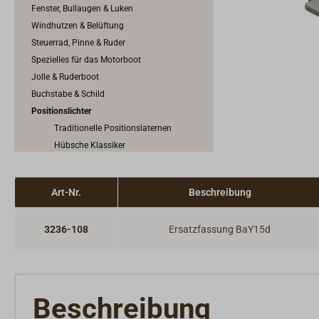
Fenster, Bullaugen & Luken
Windhutzen & Belüftung
Steuerrad, Pinne & Ruder
Spezielles für das Motorboot
Jolle & Ruderboot
Buchstabe & Schild
Positionslichter
Traditionelle Positionslaternen
Hübsche Klassiker
PETERS & BEY
K2W
Art-Nr.
Beschreibung
HELLA
AQUA SIGNAL
3236-108
Ersatzfassung BaY15d
DEN HAAN ROTTERDAM
Sonstige Positionslichter
Positionslichter mit Batterie
Lichtmasten für Motorboote
Beschreibung
Festliegeleuchten
Halterungen & Zubehör