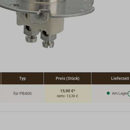
Typ
Preis (Stück)
Lieferzeit
15,90 €*
für PB400
Am Lager
netto:
13,36 €