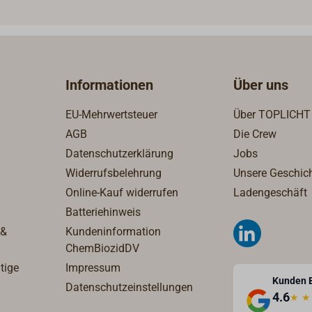
egeln.Lieferung ohne
ne.
Informationen
Über uns
EU-Mehrwertsteuer
Über TOPLICHT
AGB
Die Crew
Datenschutzerklärung
Jobs
Widerrufsbelehrung
Unsere Geschic
Online-Kauf widerrufen
Ladengeschäft
Batteriehinweis
 &
Kundeninformation
ChemBiozidDV
tige
Impressum
Kunden 
Datenschutzeinstellungen
4.6
★
★