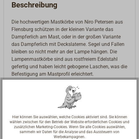
Beschreibung
Die hochwertigen Mastkörbe von Niro Petersen aus
Flensburg schützen in der kleinen Variante das
Dampferlich am Mast, oder in der großen Variante
das Dampferlich mit Deckslaterne. Segel und Fallen
bleiben so nicht mehr an der Lampe hängen. Die
Lampenmastkörbe sind aus rostfreiem Edelstahl
gefertig und haben leicht gebogene Laschen, was die
Befestigung am Mastprofil erleichtert.
Edelstahl und Aluminium müssen bei der
Anbringung voneinander getrennt werden. Wir
empfehlen hierzu die ANTI-SEIZE Montagepaste (Art.
Nr.: 2821-010).
Hier können Sie auswählen, welche Cookies aktiviert sind. Sie können
wählen zwischen für den Betrieb der Website erforderlichen Cookies und
zusätzlichen Marketing-Cookies. Wenn Sie alle Cookies auswählen,
sammeln wir Daten für die Analyse und das Aussteuern von
Werbekampagnen.