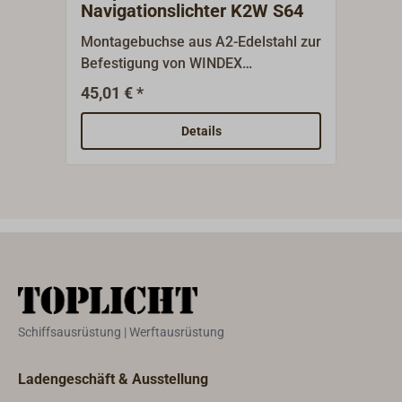
Navigationslichter K2W S64
PB4
Montagebuchse aus A2-Edelstahl zur
Mont
Befestigung von WINDEX
Navi
Windanzeigern auf K2W S64
Bey 
45,01 € *
41,0
CLASSIC Navigationslichtern. Bitte
Halt
beachten: bei der Montage des
Late
Details
Adapters muss die Lampe geöffnet
dem 
werden, was dazu führt, dass die
Aufs
Garantie der Lampe erlöscht.
verr
Schiffsausrüstung | Werftausrüstung
Ladengeschäft & Ausstellung