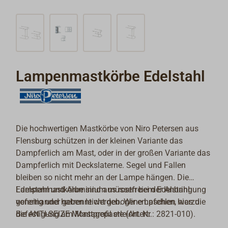
Lampenmastkörbe Edelstahl
Die hochwertigen Mastkörbe von Niro Petersen aus
Flensburg schützen in der kleinen Variante das
Dampferlich am Mast, oder in der großen Variante das
Dampferlich mit Deckslaterne. Segel und Fallen
bleiben so nicht mehr an der Lampe hängen. Die
Lampenmastkörbe sind aus rostfreiem Edelstahl
Edelstahl und Aluminium müssen bei der Anbringung
gefertig und haben leicht gebogene Laschen, was die
voneinander getrennt werden. Wir empfehlen hierzu
Befestigung am Mastprofil erleichtert.
die ANTI-SEIZE Montagepaste (Art. Nr.: 2821-010).