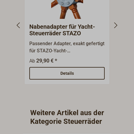
Nabenadapter für Yacht-
STAZ
Steuerräder STAZO
Passender Adapter, exakt gefertigt
Zierli
für STAZO-Yacht-
lackie
Steuerräder.Diese Adapter
Passe
29,90 € *
129,0
Ab
erlauben eine exakte
Steue
kraftschlüssige Verbindung
1401- 
Details
zwischen der Ruderwelle und dem
Steuerrad. Die meist verwendete
Standard-Ausführung ist aus
schwarzem DELRIN-
Hartkunststoff.Als Standard bei
Weitere Artikel aus der
unseren STAZO-Yacht-
Kategorie Steuerräder
Steuerrädern wird mitgeliefert:
Adapter Art-Nr. 1400-005 (DELRIN)