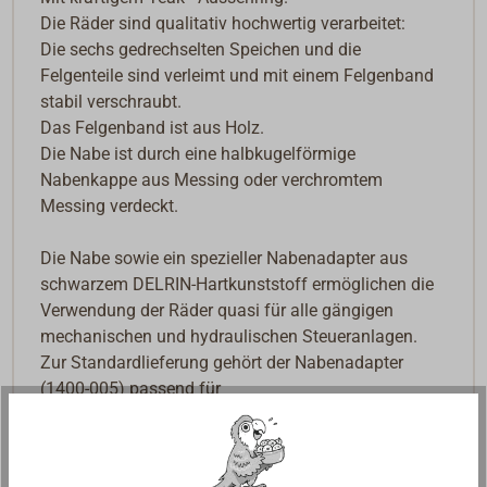
Die Räder sind qualitativ hochwertig verarbeitet:
Die sechs gedrechselten Speichen und die
Felgenteile sind verleimt und mit einem Felgenband
stabil verschraubt.
Das Felgenband ist aus Holz.
Die Nabe ist durch eine halbkugelförmige
Nabenkappe aus Messing oder verchromtem
Messing verdeckt.
Die Nabe sowie ein spezieller Nabenadapter aus
schwarzem DELRIN-Hartkunststoff ermöglichen die
Verwendung der Räder quasi für alle gängigen
mechanischen und hydraulischen Steueranlagen.
Zur Standardlieferung gehört der Nabenadapter
(1400-005) passend für
MORSE/TELEFLEX/ULTRAFLEX oder VETUS
MT30/50. Falls ein anderer Adapter benötigt wird,
siehe Tabelle unter Art-Nr. 1400-005!