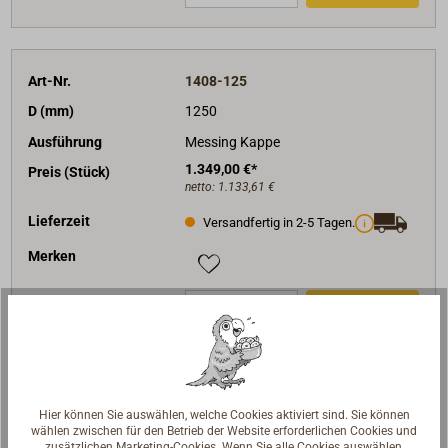
Art-Nr.
1408-125
D (mm)
1250
Ausführung
Messing Kappe
1.349,00 €*
Preis (Stück)
netto:
1.133,61 €
Lieferzeit
Versandfertig in 2-5 Tagen.
Merken
In den Warenkorb
Hier können Sie auswählen, welche Cookies aktiviert sind. Sie können
Beschreibung
wählen zwischen für den Betrieb der Website erforderlichen Cookies und
zusätzlichen Marketing-Cookies. Wenn Sie alle Cookies auswählen,