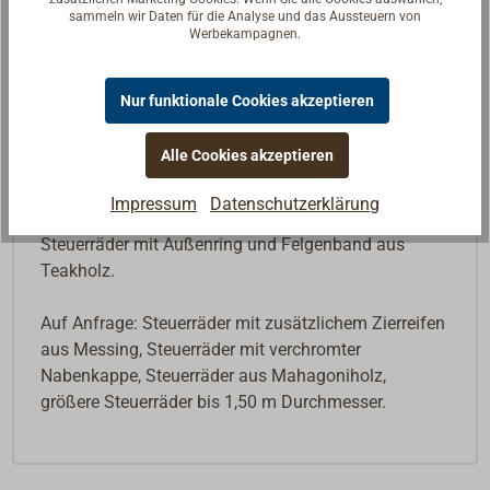
sammeln wir Daten für die Analyse und das Aussteuern von
Die großen
STAZO
8-Speichen-Steuerräder.
Werbekampagnen.
Aus Teakholz, hochwertig verarbeitet:
Mit kräftigem Teak - Aussenring.
Nur funktionale Cookies akzeptieren
Wasserfest verleimt, verschraubt und lackiert.
Die Nabe besteht aus seewasserbeständigem
Alle Cookies akzeptieren
Leichtmetall, Nabenkappe Messing poliert (oder
verchromt).
Impressum
Datenschutzerklärung
Steuerräder mit Außenring und Felgenband aus
Teakholz.
Auf Anfrage: Steuerräder mit zusätzlichem Zierreifen
aus Messing, Steuerräder mit verchromter
Nabenkappe, Steuerräder aus Mahagoniholz,
größere Steuerräder bis 1,50 m Durchmesser.