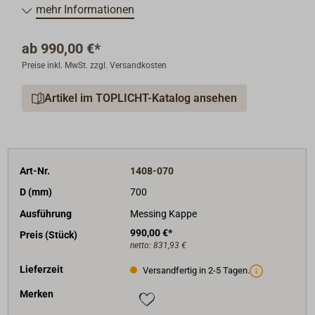
Leichtmetall, Nabenkappe Messing poliert (oder
mehr Informationen
verchromt).
ab
990,00 €*
Steuerräder mit Außenring und Felgenband aus
Preise inkl. MwSt. zzgl. Versandkosten
Teakholz.
Artikel im TOPLICHT-Katalog ansehen
Auf Anfrage: Steuerräder mit zusätzlichem Zierreifen
aus Messing, Steuerräder mit verchromter
Nabenkappe, Steuerräder aus Mahagoniholz, größere
Steuerräder bis 1,50 m Durchmesser.
Art-Nr.
1408-070
D (mm)
700
Ausführung
Messing Kappe
990,00 €*
Preis (Stück)
netto:
831,93 €
Lieferzeit
Versandfertig in 2-5 Tagen.
Merken