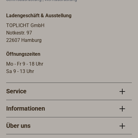
für Steuer-/ Hydraulikanlagen von
mit 
EDSON, WAGNER oder konischer
aus E
Ladengeschäft & Ausstellung
Bohrung 3/4" (17/19 mm) für
SEASTAR/HYNAUTIK, TELEFLEX,
TOPLICHT GmbH
MORSE, KOBELT, L&S, HYDRIVE,
Notkestr. 97
ULTRAFLEX.
22607 Hamburg
Öffnungszeiten
Mo - Fr 9 - 18 Uhr
Sa 9 - 13 Uhr
Service
Informationen
Über uns