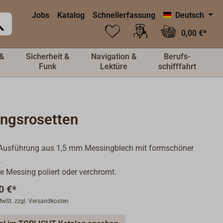
Jobs
Katalog
Schnellerfassung
Deutsch
0,00 €*
&
Sicherheit &
Navigation &
Berufs-
Funk
Lektüre
schifffahrt
ungsrosetten
Ausführung aus 1,5 mm Messingblech mit formschöner
.
e Messing poliert oder verchromt.
0 €*
 MwSt. zzgl. Versandkosten