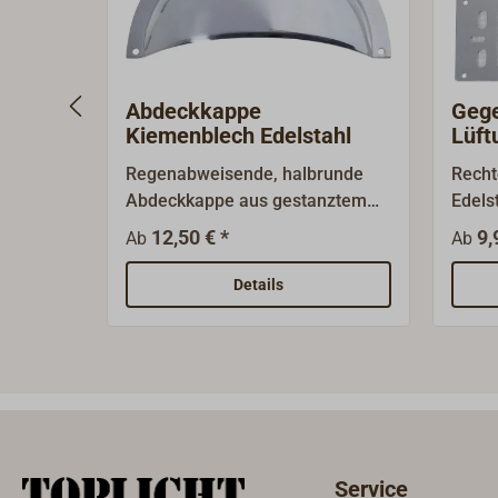
Abdeckkappe
Gege
Kiemenblech Edelstahl
Lüft
Edel
Regenabweisende, halbrunde
Recht
Abdeckkappe aus gestanztem
Edels
und poliertem
Lüftu
12,50 € *
9,
Ab
Ab
Edelstahlblech.Passend zu den
Edelstahl-Kiemenblechen.
Details
Service