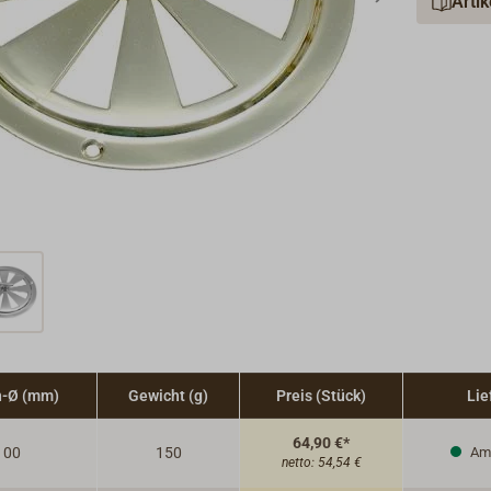
Arti
-Ø (mm)
Gewicht (g)
Preis (Stück)
Lie
64,90 €*
100
150
Am 
netto:
54,54 €