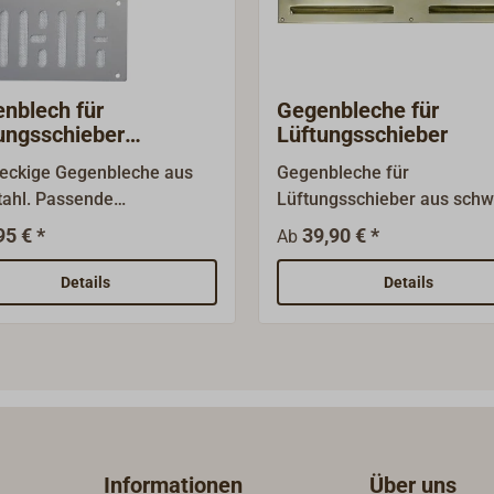
nblech für
Gegenbleche für
ungsschieber
Lüftungsschieber
stahl
eckige Gegenbleche aus
Gegenbleche für
tahl. Passende
Lüftungsschieber aus sch
ngsschieber sind lieferbar.
Messingblech mit polierter
95 € *
39,90 € *
Ab
verchromter Oberflächt.Die
Materialstärke beträgt 1,
Details
Details
Informationen
Über uns