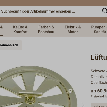
 &
Kajüte &
Farben &
Elektrik &
Pumpen 
Komfort
Bootsbau
Motor
Sanitär
Kiemenblech
Lüft
Schwere 
Dreholive
Oberfläch
ab
60,9
Preise inkl.