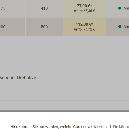
77,90 €*
175
410
Am 
netto:
65,46 €
112,00 €*
200
500
Am 
netto:
94,12 €
chöner Dreholive.
Hier können Sie auswählen, welche Cookies aktiviert sind. Sie kön