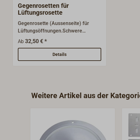
Gegenrosetten für
Lüftungsrosette
Gegenrosette (Aussenseite) für
Lüftungsöffnungen.Schwere
Ausführung aus 1,5 mm
32,50 € *
Ab
Messingblech.Oberfläche Messing
poliert oder verchromt.
Details
Weitere Artikel aus der Katego