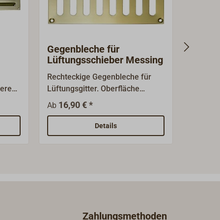
Gegenbleche für
Gegenr
Lüftungsschieber Messing
Lüftun
Rechteckige Gegenbleche für
Gegenro
werem
Lüftungsgitter. Oberfläche
Lüftung
 oder
poliert. Passende
Ausführ
16,90 € *
32,5
Ab
Ab
Lüftungsschieber sind lieferbar.
Messing
25 mm.
Messing
Details
Zahlungsmethoden