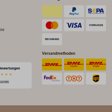
hte
Versandmethoden
Bewertungen
★
★
★
rtungen