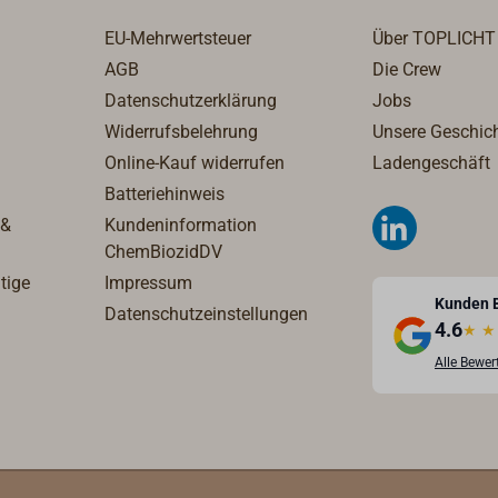
EU-Mehrwertsteuer
Über TOPLICHT
AGB
Die Crew
Datenschutzerklärung
Jobs
Widerrufsbelehrung
Unsere Geschic
Online-Kauf widerrufen
Ladengeschäft
Batteriehinweis
 &
Kundeninformation
ChemBiozidDV
tige
Impressum
Kunden 
Datenschutzeinstellungen
4.6
★
★
Alle Bewe