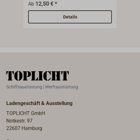
poliertem Edelstahlblech.Passend zu
Lüftu
12,50 € *
9
Ab
Ab
den Edelstahl-Kiemenblechen.
Details
Schiffsausrüstung | Werftausrüstung
Ladengeschäft & Ausstellung
TOPLICHT GmbH
Notkestr. 97
22607 Hamburg