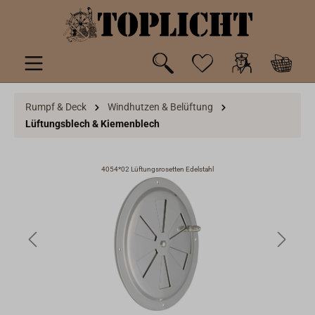
inhalt springen
Rumpf & Deck
Windhutzen & Belüftung
Lüftungsblech & Kiemenblech
4054*02 Lüftungsrosetten Edelstahl