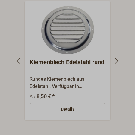
Kiemenblech Edelstahl rund
Abde
Edel
Rundes Kiemenblech aus
Regen
Edelstahl. Verfügbar in
Abdec
verschiedenen Durchmessern.Eine
polie
8,50 € *
12
Ab
Ab
passende regenabweisende,
zu de
halbrunde Abdeckkappe ist als
Details
Zubehör erhältlich.