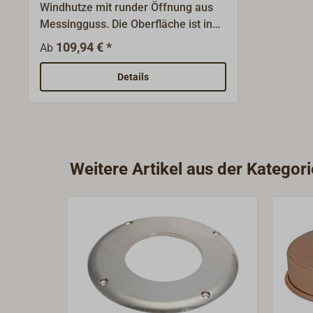
Windhutze mit runder Öffnung aus
Messingguss. Die Oberfläche ist in
Messing poliert oder verchromt
109,94 € *
Ab
lieferbar.Die Windhutze wird auf den
Decksflansch aufgesetzt und mit
Details
einer Rändelschaube gesichert. Der
Decksflansch hat einen Durchmesser
von 112 mm.
Weitere Artikel aus der Kategor