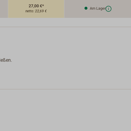
27,00 €*
Am Lager
netto:
22,69 €
ießen.