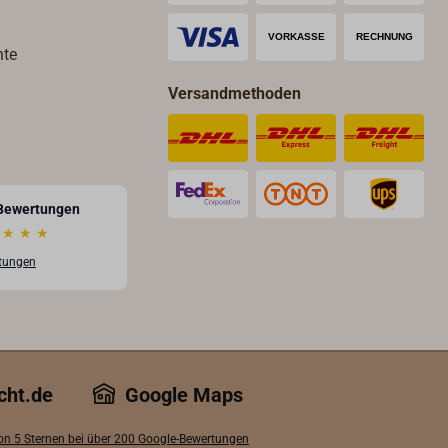
hte
Versandmethoden
Bewertungen
★
★
★
rtungen
cht.de
Google Maps
von 5 Sternen bei über 200 Google-Bewertungen