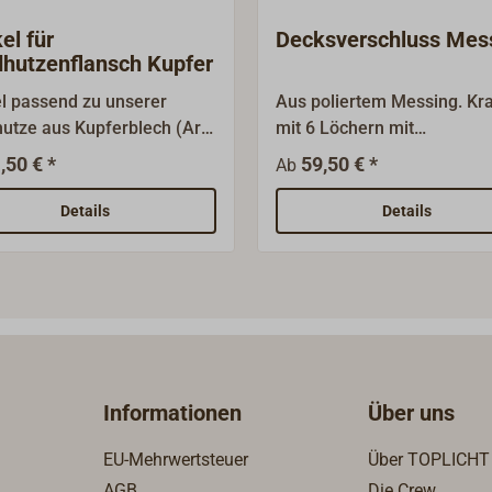
el für
Decksverschluss Mes
hutzenflansch Kupfer
l passend zu unserer
Aus poliertem Messing. Kr
utze aus Kupferblech (Art-
mit 6 Löchern mit
47-...).Zum Abdecken des
Senkbohrungen. Deckel sch
,50 € *
59,50 € *
Ab
ches, wenn man die Hutze
mit breiter Auflagefläche 
mmt.
Dichtung.
Details
Details
Informationen
Über uns
EU-Mehrwertsteuer
Über TOPLICHT
AGB
Die Crew