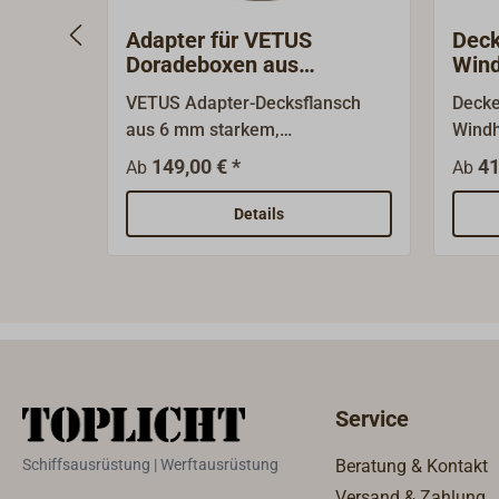
Adapter für VETUS
Deck
Doradeboxen aus
Wind
Edelstahl
VETUS Adapter-Decksflansch
Decke
aus 6 mm starkem,
Windh
hochglanzpoliertem Edelstahl
Nr.18
149,00 € *
41
Ab
Ab
(AISI 316) mit vier Bohrungen Ø
Flans
5,2 mm.Bei Decksstärken über
abni
Details
25 mm, z. B. bei klassischen
Holzdecks oder mehrschichtigen
Decks, sowie auch bei eventuell
schon vorhandenen nicht
kompatiblen Lochausschnitten
im Deck, bietet der Flansch-
Adapter eine funktionale Lösung
Service
zur Montage der VETUS-
Doradeboxen aus Edelstahl.Die
Schiffsausrüstung | Werftausrüstung
Beratung & Kontakt
VETUS-Doradeboxen vom Typ
Versand & Zahlung