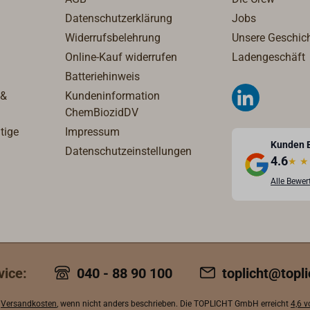
Datenschutzerklärung
Jobs
Widerrufsbelehrung
Unsere Geschic
Online-Kauf widerrufen
Ladengeschäft
Batteriehinweis
 &
Kundeninformation
ChemBiozidDV
tige
Impressum
Kunden 
Datenschutzeinstellungen
4.6
★
★
Alle Bewe
vice:
040 - 88 90 100
toplicht@topli
.
Versandkosten
, wenn nicht anders beschrieben. Die TOPLICHT GmbH erreicht
4,6 