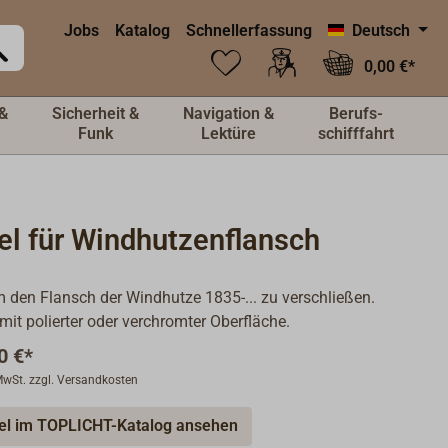
Jobs
Katalog
Schnellerfassung
Deutsch
0,00 €*
&
Sicherheit &
Navigation &
Berufs-
Funk
Lektüre
schifffahrt
el für Windhutzenflansch
 den Flansch der Windhutze 1835-... zu verschließen.
 mit polierter oder verchromter Oberfläche.
0 €*
 MwSt. zzgl. Versandkosten
kel im TOPLICHT-Katalog ansehen