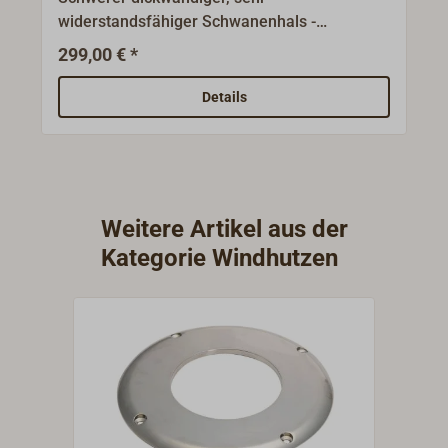
widerstandsfähiger Schwanenhals -
Rohrbogen aus Gussbronze.Verwendbar als
299,00 € *
Kabeldurchführung oder als
Ventilation.Gussbronze, Oberfläche matt
Details
getrommelt.
Weitere Artikel aus der
Kategorie Windhutzen