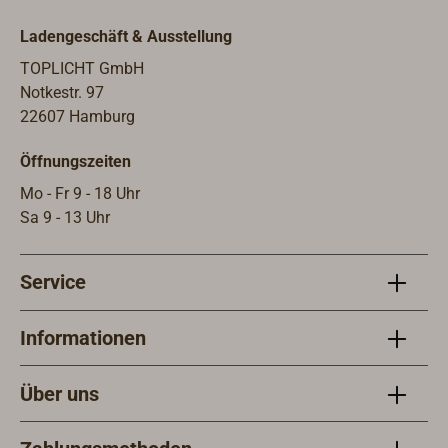
25 mm und für einen
Ladengeschäft & Ausstellung
entsprechenden Lochausschnitt
ausgelegt. Die Fixierung geschieht
TOPLICHT GmbH
hier durch einen weißen
Notkestr. 97
Kunststoffflansch mit
22607 Hamburg
Außengewinde, der von innen in ein
Öffnungszeiten
Innengewinde am Luftdurchgang der
Box eingeschraubt wird. Da das
Mo - Fr 9 - 18 Uhr
Flanschgewinde nur ca. 30 mm lang
Sa 9 - 13 Uhr
ist, ist diese Montageweise bei
stärkeren Decks nicht anwendbar. In
Service
solchen Fällen wird der
Adapterflansch benötigt:Er wird von
unten an die Passung der Doradebox
Informationen
geführt und mit dem
Kunststoffflansch fixiert. Seine
Über uns
Auflagefläche mit Schraublöchern ist
breiter als die Doradebox und