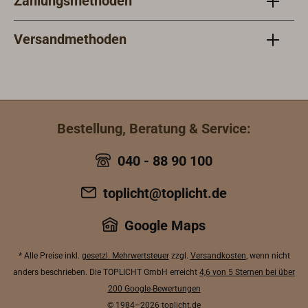
Zahlungsmethoden
ermöglicht die direkte
Verschraubung von oben auf das
Deck. Die tatsächliche Decksstärke
Versandmethoden
ist dabei unerheblich – solange
durch die Öffnung noch das Handrad
des Pilzlüfters erreichbar bleibt.
Bestellung, Beratung & Service:
040 - 88 90 100
toplicht@toplicht.de
Google Maps
* Alle Preise inkl.
gesetzl. Mehrwertsteuer
zzgl.
Versandkosten
, wenn nicht
anders beschrieben. Die TOPLICHT GmbH erreicht
4,6 von 5 Sternen bei über
200 Google-Bewertungen
© 1984–2026
toplicht.de