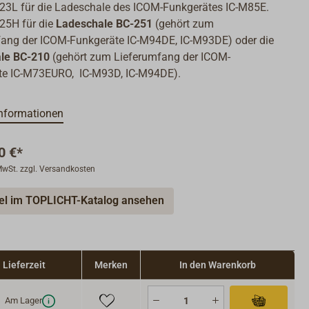
23L für die Ladeschale des ICOM-Funkgerätes IC-M85E.
25H für die
Ladeschale BC-251
(gehört zum
fang der ICOM-Funkgeräte IC-M94DE, IC-M93DE) oder die
le BC-210
(gehört zum Lieferumfang der ICOM-
te
IC-M73EURO, IC-M93D, IC-M94DE).
nformationen
0 €*
 MwSt. zzgl. Versandkosten
kel im TOPLICHT-Katalog ansehen
Lieferzeit
Merken
In den Warenkorb
Am Lager