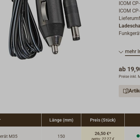
ICOM CP-
ICOM CP-
Lieferum
Ladescha
Funkgerä
mehr I
ab
19,9
Preise inkl.
Arti
r
Länge (mm)
Preis (Stück)
26,50 €*
erät M35
150
netto:
22,27 €