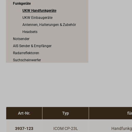
Funkgeräte
UKW Handfunkgeräte
UKW Einbaugeräte
Antennen, Halterungen & Zubehör
Headsets
Notsender
AIS Sender & Empfänger
Radarreflektoren
Suchscheinwerfer
Verschiedenes für die Sicherheit
Art-Nr.
Typ
fü
3937-123
ICOM CP-23L
Handfunkg