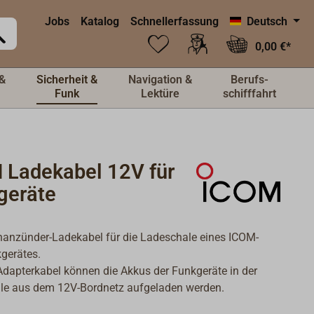
Jobs
Katalog
Schnellerfassung
Deutsch
0,00 €*
&
Sicherheit &
Navigation &
Berufs-
Funk
Lektüre
schifffahrt
 Ladekabel 12V für
geräte
nanzünder-Ladekabel für die Ladeschale eines ICOM-
gerätes.
dapterkabel können die Akkus der Funkgeräte in der
le aus dem 12V-Bordnetz aufgeladen werden.