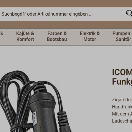
 &
Kajüte &
Farben &
Elektrik &
Pumpen 
Komfort
Bootsbau
Motor
Sanitär
ICOM
Funk
Zigarette
Handfunk
Mit dem A
Ladescha