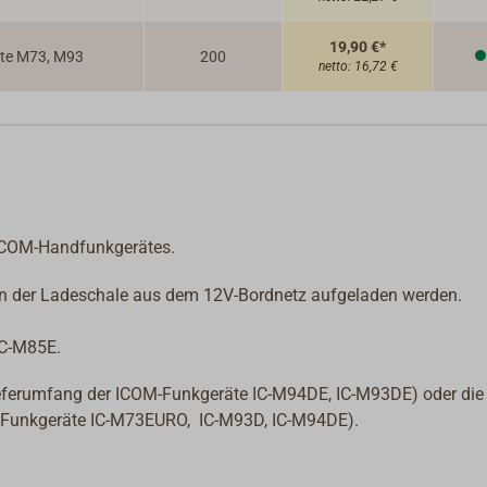
19,90 €*
te M73, M93
200
netto:
16,72 €
 ICOM-Handfunkgerätes.
in der Ladeschale aus dem 12V-Bordnetz aufgeladen werden.
IC-M85E.
eferumfang der ICOM-Funkgeräte IC-M94DE, IC-M93DE) oder die
-Funkgeräte
IC-M73EURO, IC-M93D, IC-M94DE).