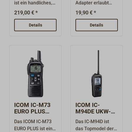
ist ein handliches,
Adapter erlaubt
e AD-98FSC
schwimmfähiges
den Anschluss
219,00 € *
19,90 € *
UKW-
einer externen
Handfunkgerät mit
Antenne mit BNC-
Details
Details
großen Tasten und
Stecker an einem
griffigem
ICOM
Gehäuse.Merkmale
Handfunkgerät.Übe
Betriebszeit bis 12
r die externe
Stunden dank
Antenne (etwa im
austauschbarem
Masttopp Ihrer
Lithium-Ionen-Akku
Segelyacht) lässt
3,6V /
sich die Reichweite
2350mAhFloat´n
des
Flash-Funktion
Handfunkgeräts
(Schwimmt und
(etwa nach einem
ICOM IC-M73
ICOM IC-
blinkt im
Ausfall des Einbau-
EURO PLUS
M94DE UKW-
Wasser)Clear-
Funkgeräts)
UKW-
Handfunkgerät
Das ICOM IC-M73
Das IC-M94D ist
Voice-Boost-
deutlich
Handfunkgerät
EURO PLUS ist ein
das Topmodel der
Technologie zur
erweitern.Der