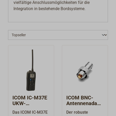
vielfältige Anschlussmöglichkeiten für die
Integration in bestehende Bordsysteme.
ICOM IC-M37E
ICOM BNC-
UKW-
Antennenadapt
Handfunkgerät
er für
Das ICOM IC-M37E
Der robuste
Handfunkgerät