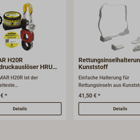
R H20R
Rettungsinselhalteru
druckauslöser HRU
Kunststoff
 Rettungsinsel
AR H20R ist der
Einfache Halterung für
eiteste
Rettungsinseln aus Kunstst
ckauslöser (Hydrostatic
Verschraubung an Deck. Li
€ *
41,50 € *
it - HRU) für die
mit 2 m langen Gurtbänder
insel. HAMMAR H20R (HR-
Gurtbandbreite (B1) 30 mm
Details
Details
omplett mit Tauschlaufe
en und "weak link"-
ngsauge für die
ine der Rettungsinsel.