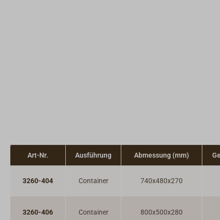
Art-Nr.
Ausführung
Abmessung (mm)
Ge
3260-404
Container
740x480x270
3260-406
Container
800x500x280