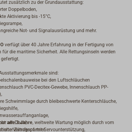
tet zusätzlich zu der Grundausstattung:
erter Doppelboden,
kte Aktivierung bis -15°C,
tiegsrampe,
ngreiche Not- und Signalausrüstung und mehr.
MO
verfügt über 40 Jahre Erfahrung in der Fertigung von
 für die maritime Sicherheit. Alle Rettungsinseln werden
 gefertigt.
 Ausstattungsmerkmale sind:
elschalenbauweise bei den Luftschläuchen
enschlauch PVC-Decitex-Gewebe, Innenschlauch PP-
),
ere Schwimmlage durch bleibeschwerte Kenterschläuche,
iegshilfe,
nwasserauffanganlage,
ur alle 3 Jahre
icht am Dach,
, weltweite Wartung möglich durch vom
hulte Vertragspartner.
ntierter Zündkopf mit Servounterstützung,