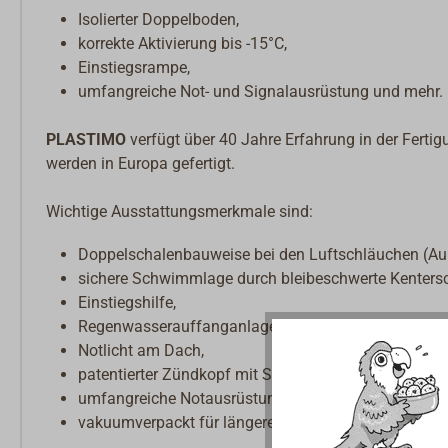
Isolierter Doppelboden,
korrekte Aktivierung bis -15°C,
Einstiegsrampe,
umfangreiche Not- und Signalausrüstung und mehr.
PLASTIMO
verfügt über 40 Jahre Erfahrung in der Fertig
werden in Europa gefertigt.
Wichtige Ausstattungsmerkmale sind:
Doppelschalenbauweise bei den Luftschläuchen (Au
sichere Schwimmlage durch bleibeschwerte Kenters
Einstiegshilfe,
Regenwasserauffanganlage,
Notlicht am Dach,
patentierter Zündkopf mit Servounterstützung,
umfangreiche Notausrüstung,
vakuumverpackt für längere Lebensdauer und länger