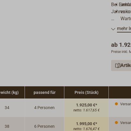
Bei Einha
umfa
Jahren in
vaku
Wartu
Verpackt 
mehr I
Lieferzei
ab
1.92
Preise inkl.
Neben den
Modelle a
Arti
Bitte for
wicht (kg)
passend für
Preis (Stück)
Versand
1.925,00 €*
34
4 Personen
netto:
1.617,65 €
Versand
1.995,00 €*
38
6 Personen
netto:
1.676,47 €