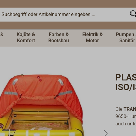
 &
Kajüte &
Farben &
Elektrik &
Pumpen 
Komfort
Bootsbau
Motor
Sanitär
PLA
ISO/
Die
TRAN
9650-1 un
auch unt