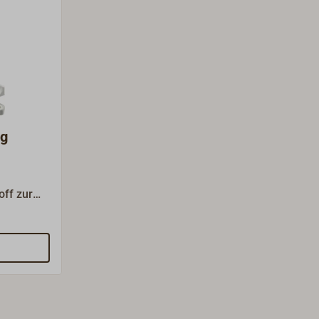
ng
off zur
eferung
n,
.