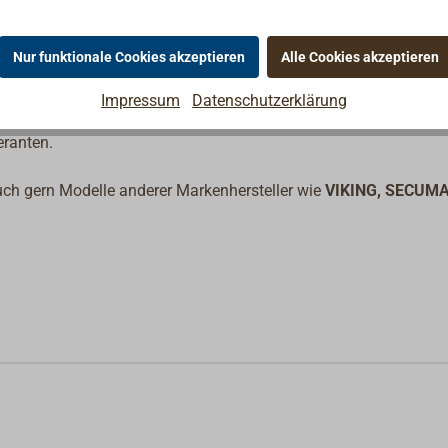
rch vom Werk geschulte Vertragspartner.
is zu 18 Jahren in Betrieb bleiben.
Nur funktionale Cookies akzeptieren
Alle Cookies akzeptieren
Impressum
Datenschutzerklärung
eranten.
auch gern Modelle anderer Markenhersteller wie
VIKING, SECUMA