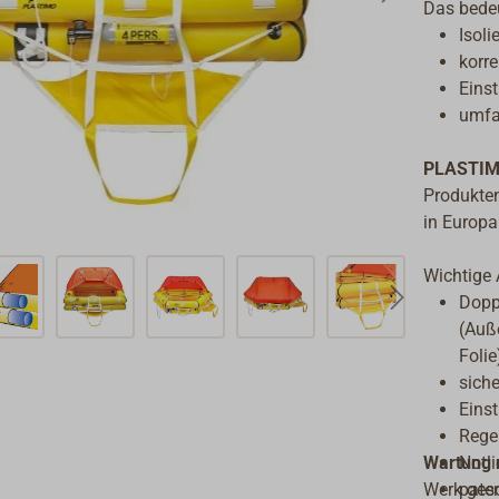
Das bedeu
Isoli
korre
Eins
umfa
PLASTI
Produkten
in Europa
Wichtige
Dopp
(Auß
Folie
sich
Einst
Rege
Wartung n
Notl
Werk gesc
pate