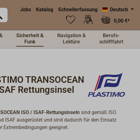
Jobs
Katalog
Schnellerfassung
Deutsch
0,00 €*
&
Sicherheit &
Navigation &
Berufs-
Funk
Lektüre
schifffahrt
STIMO TRANSOCEAN
ISAF Rettungsinsel
SOCEAN ISO / ISAF-Rettungsinseln
sind gemäß ISO
d ISAF ausgerüstet und sind dadurch für den Einsatz
er Extrembedingungen geeignet.