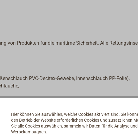
ung von Produkten für die maritime Sicherheit. Alle Rettungsinse
ßenschlauch PVC-Decitex-Gewebe, Innenschlauch PP-Folie),
chläuche,
Hier können Sie auswählen, welche Cookies aktiviert sind. Sie kön
den Betrieb der Website erforderlichen Cookies und zusätzlichen 
Sie alle Cookies auswählen, sammeln wir Daten für die Analyse un
e Wartungsintervalle.
Werbekampagnen.