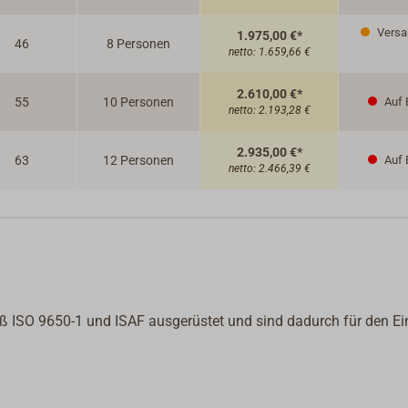
Versan
1.975,00 €*
46
8 Personen
netto:
1.659,66 €
2.610,00 €*
55
10 Personen
Auf 
netto:
2.193,28 €
2.935,00 €*
63
12 Personen
Auf 
netto:
2.466,39 €
 ISO 9650-1 und ISAF ausgerüstet und sind dadurch für den Ei