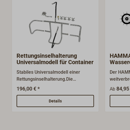
Rettungsinselhalterung
HAMMA
Universalmodell für Container
Wasser
für die
Stabiles Universalmodell einer
Der HAMM
Rettungsinselhalterung.Die
weitverbr
Seitenteile sind in ihrer Länge
Wasserdru
196,00 € *
84,95 
Ab
stufenlos verstellbar, wodurch die
release un
Halterung für diverse
Rettungs
Details
Containergrößen verschiedener
0100) - K
Hersteller genutzt werden kann. Die
zum Lasch
Länge des Containers kann zwischen
Befestigu
640 und 840 mm betragen. Die
Auslösele