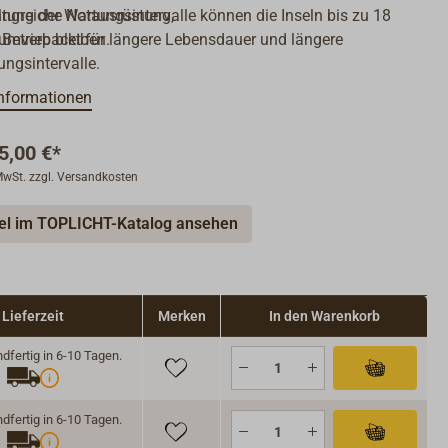
ltung der Wartungsintervalle können die Inseln bis zu 18
ngreiche Notausrüstung,
 Betrieb bleiben.
umverpackt für längere Lebensdauer und längere
ngsintervalle.
im festen Container.
nformationen
t ca. 1 - 4 Wochen, je nach Lagervorrat beim Lieferanten.
5,00 €*
 MwSt. zzgl. Versandkosten
 hier aufgeführten Rettungsinseln liefern wir auch gern
nderer Markenhersteller wie
VIKING, SECUMAR, ZODIAC
.
kel im TOPLICHT-Katalog ansehen
dern Sie unser Angebot an.
Lieferzeit
Merken
In den Warenkorb
fertig in 6-10 Tagen.
fertig in 6-10 Tagen.