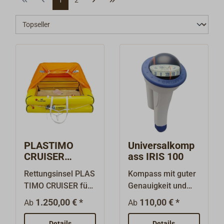
PLASTIMO
Universalkomp
CRUISER
ass IRIS 100
Rettungsinsel
Rettungsinsel PLAS
Kompass mit guter
TIMO CRUISER für
Genauigkeit und
Langstreckenfahrt
leichter
1.250,00 € *
110,00 € *
Ab
Ab
in
Ablesbarkeit in
Küstengewässern.D
jeder Lage,
Details
Details