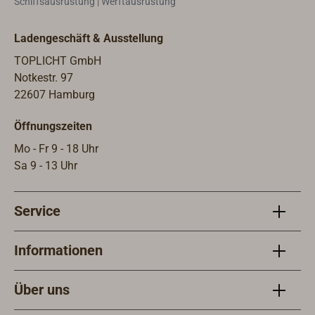
Schiffsausrüstung | Werftausrüstung
Fendern kennt.
Ausstattungsmerk
Farbe orange.Der
male
Bleiballast ist in das
Ladengeschäft & Ausstellung
sind:Doppelschalen
Fußrohr
bauweise bei den
TOPLICHT GmbH
integriert.Lieferung
Luftschläuchen
Notkestr. 97
komplett mit 3 m
(Außenschlauch
22607 Hamburg
Schwimmleine,
PVC-Decitex-
einer rot-gelben
Gewebe,
Öffnungszeiten
Signalflagge (350 x
Innenschlauch PP-
Mo - Fr 9 - 18 Uhr
450 mm) und
Folie),sichere
Sa 9 - 13 Uhr
einem Clip, der die
Schwimmlage
Flagge aufgerollt
durch
festhält.Technische
bleibeschwerte
Service
MerkmaleLänge
Kenterschläuche,Ei
teleskopiert: 2,05 m
nstiegshilfe,Regen
Informationen
(deshalb höhere
wasserauffanganla
Versandkosten)Ges
ge,Notlicht am
Über uns
amtlänge
Dach,patentierter
ausgezogen: 3,50
Zündkopf mit