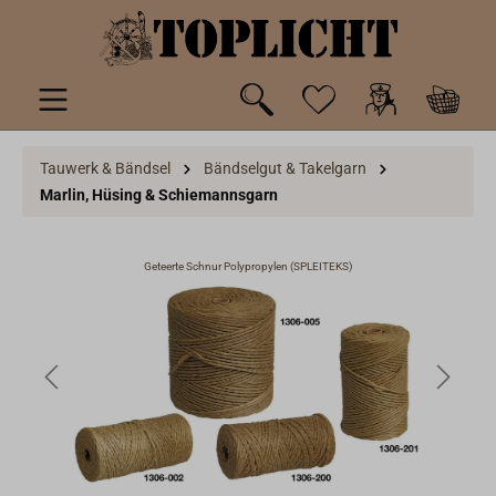
inhalt springen
Tauwerk & Bändsel
Bändselgut & Takelgarn
Marlin, Hüsing & Schiemannsgarn
Geteerte Schnur Polypropylen (SPLEITEKS)