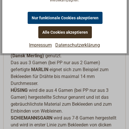
Geteerte Schnüre werden seit Jahrhunderten auf
Werbekampagnen.
Segelschiffen zum Takeln, Kleeden und Bändseln
genutzt, genauso wie zum Einbinden von Webleinen
Nur funktionale Cookies akzeptieren
und Stagreitern.
Alle Cookies akzeptieren
Verwendung:
Für feine Arbeiten wird besonders in Skandinavien
Impressum
Datenschutzerklärung
die aus 2 Garnen bestehende
geteerte Schnur
(Dansk Merling)
genutzt.
Das aus 3 Garnen (bei PP nur aus 2 Garnen)
gefertigte
MARLIN
eignet sich zum Beispiel zum
Bekleeden für Drähte bis maximal 14 mm
Durchmesser.
HÜSING
wird die aus 4 Garnen (bei PP nur aus 3
Garnen) hergestellte Schnur genannt und ist das
gebräuchlichste Material zum Bekleeden und zum
Einbinden von Webleinen.
SCHIEMANNSGARN
wird aus 7-8 Garnen hergestellt
und wird in erster Linie zum Bekleeden von dicken