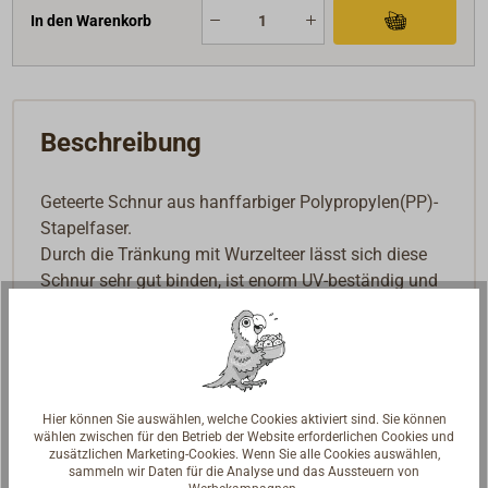
In den Warenkorb
Beschreibung
Geteerte Schnur aus hanffarbiger Polypropylen(PP)-
Stapelfaser.
Durch die Tränkung mit Wurzelteer lässt sich diese
Schnur sehr gut binden, ist enorm UV-beständig und
absolut verrottungsfest.
Ideal zum Anbinden von Stagreitern, zum Einbinden
von Webleinen, zum Kleeden, für Klotjes u.v.m.
Lieferbar in den drei klassischen Stärken: Marlin
Hier können Sie auswählen, welche Cookies aktiviert sind. Sie können
(dünn), Hüsing (mittel) und Schiemannsgarn (stark).
wählen zwischen für den Betrieb der Website erforderlichen Cookies und
zusätzlichen Marketing-Cookies. Wenn Sie alle Cookies auswählen,
sammeln wir Daten für die Analyse und das Aussteuern von