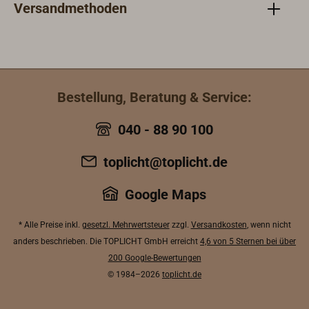
ausgewaschen, so dass das im Rigg
vera
Versandmethoden
verarbeitete Material 1-2 mal im
Jahr
Jahr nachgeteert (gelabsalbt)
werd
werden muss.Heute gibt es diese
gete
geteerten Schnüre auch aus
fäul
fäulnisbeständigen PP-Stapelfaser
(SPL
Bestellung, Beratung & Service:
(SPLEITEKS)-Garnen. Diese müssen
aus 
zum Schutz gegen die UV-Strahlung
zwar
040 - 88 90 100
zwar auch ab und an geteert werden,
aber
aber sie verzeihen einen
Pfle
toplicht@toplicht.de
Pflegerückstand besser als das
Natu
Naturhanfgarn.
Google Maps
* Alle Preise inkl.
gesetzl. Mehrwertsteuer
zzgl.
Versandkosten
, wenn nicht
anders beschrieben. Die TOPLICHT GmbH erreicht
4,6 von 5 Sternen bei über
200 Google-Bewertungen
© 1984–2026
toplicht.de