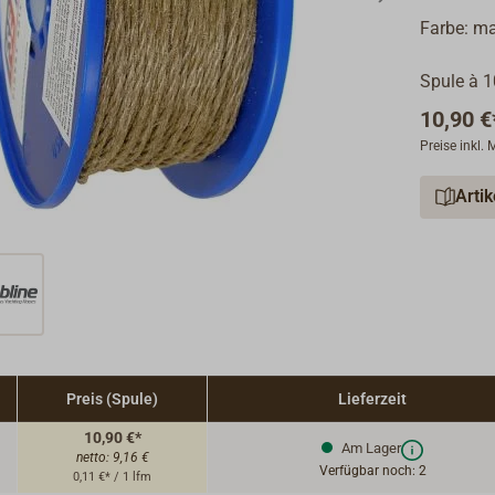
Farbe: ma
Spule à 
10,90 €
Preise inkl.
Arti
Preis (Spule)
Lieferzeit
10,90 €*
Am Lager
netto:
9,16 €
Verfügbar noch: 2
0,11 €* / 1 lfm