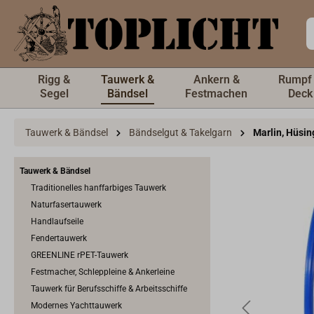
inhalt springen
Rigg &
Tauwerk &
Ankern &
Rumpf
Segel
Bändsel
Festmachen
Deck
Tauwerk & Bändsel
Bändselgut & Takelgarn
Marlin, Hüsi
Tauwerk & Bändsel
Traditionelles hanffarbiges Tauwerk
Naturfasertauwerk
Handlaufseile
Fendertauwerk
GREENLINE rPET-Tauwerk
Festmacher, Schleppleine & Ankerleine
Tauwerk für Berufsschiffe & Arbeitsschiffe
Modernes Yachttauwerk