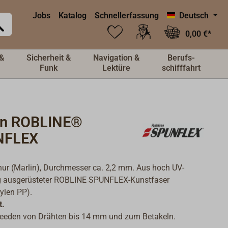
Jobs
Katalog
Schnellerfassung
Deutsch
0,00 €*
&
Sicherheit &
Navigation &
Berufs-
Funk
Lektüre
schifffahrt
in ROBLINE®
NFLEX
ur (Marlin), Durchmesser ca. 2,2 mm. Aus hoch UV-
g ausgerüsteter ROBLINE SPUNFLEX-Kunstfaser
ylen PP).
t.
eeden von Drähten bis 14 mm und zum Betakeln.