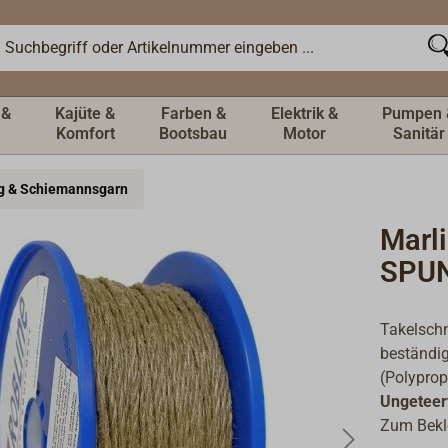
 &
Kajüte &
Farben &
Elektrik &
Pumpen 
Komfort
Bootsbau
Motor
Sanitär
ng & Schiemannsgarn
Marl
SPU
Takelschn
beständi
(Polyprop
Ungeteer
Zum Bekl