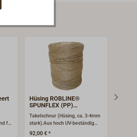
eert
Hüsing ROBLINE®
Marlin
SPUNFLEX (PP)
Großspule
Takelschnur (Hüsing, ca. 3-4mm
Klassis
nd für
stark).Aus hoch UV-beständig
und Bän
tigt
ausgerüsteter ROBLINE
Fasern 
92,00 € *
17,8
Ab