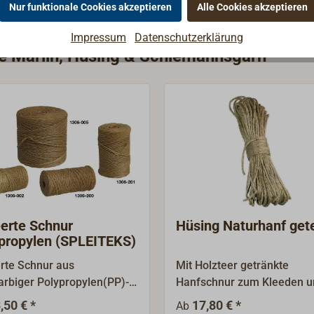
Nur funktionale Cookies akzeptieren
Alle Cookies akzeptieren
Impressum
Datenschutzerklärung
ie Marlin, Hüsing & Schiemannsgarn
erte Schnur
Hüsing Naturhanf get
propylen (SPLEITEKS)
rte Schnur aus
Mit Holzteer getränkte
arbiger Polypropylen(PP)-
Hanfschnur zum Kleeden u
lfaser.Durch die Tränkung
viele andere Zwecke. Gefer
,50 € *
17,80 € *
Ab