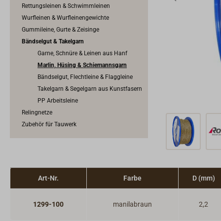
Rettungsleinen & Schwimmleinen
Wurfleinen & Wurfleinengewichte
Gummileine, Gurte & Zeisinge
Bändselgut & Takelgarn
Garne, Schnüre & Leinen aus Hanf
Marlin, Hüsing & Schiemannsgarn
Bändselgut, Flechtleine & Flaggleine
Takelgarn & Segelgarn aus Kunstfasern
PP Arbeitsleine
Relingnetze
Zubehör für Tauwerk
Art-Nr.
Farbe
D (mm)
1299-100
manilabraun
2,2