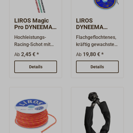
LIROS Magic
LIROS
Pro DYNEEMA
DYNEEMA
Schot
Takelgarn
Hochleistungs-
Flachgeflochtenes,
gewachst
Racing-Schot mit
kräftig gewachstes
einem meliert
Takelgarn aus
2,45 € *
19,80 € *
Ab
Ab
geflochtenen
hochfester
Mantel aus einem
DYNEEMA-
Details
Details
Gemisch von
Faser.Gut geeignet
farbigen Polyester-
für genähte Augen
Endlosfasern und
und alle Arbeiten
speziellen Grip-
an hochfestem
Fasern. Diese
Tauwerk.Zum
Fasern garantieren
Schutz gegen UV-
eine gute Griffigkeit
Strahlung und
und besten Halt in
Abrieb silbergrau
den Klemmen, bei
imprägniert.