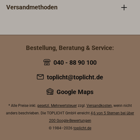
lassen sich
Versandmethoden
Tauwerkschäkel
durch ihre
Flexibilität
besonders an
schwer
zugänglichen
Bestellung, Beratung & Service:
Stellen gut
einsetzten.
040 - 88 90 100
toplicht@toplicht.de
Google Maps
* Alle Preise inkl.
gesetzl. Mehrwertsteuer
zzgl.
Versandkosten
, wenn nicht
anders beschrieben. Die TOPLICHT GmbH erreicht
4,6 von 5 Sternen bei über
200 Google-Bewertungen
© 1984–2026
toplicht.de