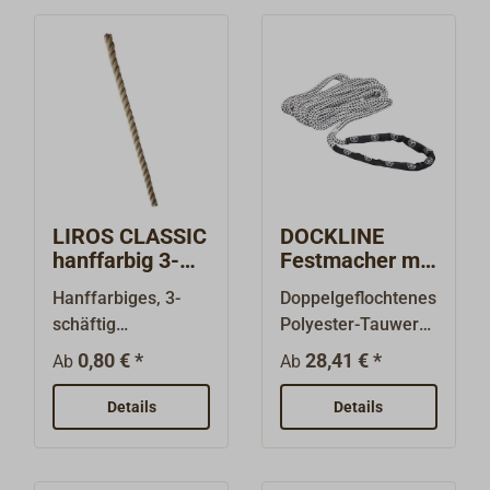
LIROS CLASSIC
DOCKLINE
hanffarbig 3-
Festmacher mit
schäftig
gespleisstem
Hanffarbiges, 3-
Doppelgeflochtenes
geschlagen
Auge
schäftig
Polyester-Tauwerk
geschlagenes
mit einem
0,80 € *
28,41 € *
Ab
Ab
Polyester - Tauwerk
Mantelgeflecht von
in traditioneller
hoher Abrieb- und
Details
Details
Ausrüstung. Mit
UV-
seiner "wolligen"
Beständigkeit.Diese
Oberfläche ist es
r Festmacher ist