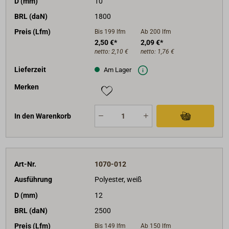
D (mm)
10
BRL (daN)
1800
Preis (Lfm)
Bis 199
lfm
Ab 200
lfm
2,50 €*
2,09 €*
netto:
2,10 €
netto:
1,76 €
Lieferzeit
Am Lager
Merken
In den Warenkorb
Art-Nr.
1070-012
Ausführung
Polyester, weiß
D (mm)
12
BRL (daN)
2500
Preis (Lfm)
Bis 149
lfm
Ab 150
lfm