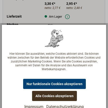
3,30 €*
2,95 €*
netto:
2,77 €
netto:
2,48 €
Lieferzeit
Am Lager
Merken
In den Warenkorb
Hier können Sie auswählen, welche Cookies aktiviert sind. Sie können
wählen zwischen für den Betrieb der Website erforderlichen Cookies und
zusätzlichen Marketing-Cookies. Wenn Sie alle Cookies auswählen,
Beschreibung
sammeln wir Daten für die Analyse und das Aussteuern von
Werbekampagnen.
Doppeltgeflochtene weiße Polyesterschot mit einem
"wolligen" Mantelgeflecht aus Kammgarnen und
Nur funktionale Cookies akzeptieren
einem Kern aus hochfesten Polyester-Endlosgarnen.
Sieht aus wie eine Baumwollschot, verrottet aber
Alle Cookies akzeptieren
nicht, ist abriebfester und hat weniger Reck.
Impressum
Datenschutzerklärung
Sehr weich, geschmeidig und angenehm in der Hand.