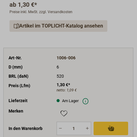
ab
1,30 €*
Preise inkl. MwSt. zzgl. Versandkosten
Aufgrund der griffigen Oberfläche ist LIROS CLASSIC
jedoch nicht für den Einsatz auf Selftailing-Winschen
Artikel im TOPLICHT-Katalog ansehen
geeignet.
Art-Nr.
1006-006
D (mm)
6
BRL (daN)
520
1,30 €*
Preis (Lfm)
netto:
1,09 €
Lieferzeit
Am Lager
Merken
In den Warenkorb