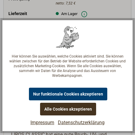
netto:
7,52 €
Lieferzeit
Am Lager
Merken
In den Warenkorb
Hier können Sie auswählen, welche Cookies aktiviert sind. Sie können
wählen zwischen für den Betrieb der Website erforderlichen Cookies und
zusätzlichen Marketing-Cookies. Wenn Sie alle Cookies auswählen,
sammeln wir Daten für die Analyse und das Aussteuern von
Beschreibung
Werbekampagnen.
Hanffarbige, doppeltgeflochtene Polyesterschot mit
Nur funktionale Cookies akzeptieren
einem wolligem Mantelgeflecht aus hochwertigen
Kammgarnen. Mit dem Aussehen und der Griffigkeit
Alle Cookies akzeptieren
von Naturfasertauwerk, jedoch leistungsstark wie
moderne Yachtschoten.
Impressum
Datenschutzerklärung
LIROS CLASSIC hat eine gute Bruch-, UV- und