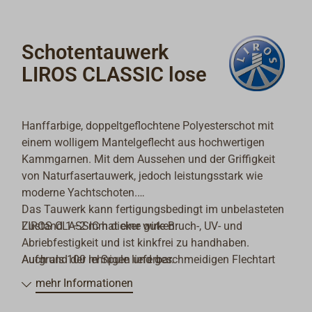
Schotentauwerk
LIROS CLASSIC lose
Hanffarbige, doppeltgeflochtene Polyesterschot mit
einem wolligem Mantelgeflecht aus hochwertigen
Kammgarnen. Mit dem Aussehen und der Griffigkeit
von Naturfasertauwerk, jedoch leistungsstark wie
moderne Yachtschoten.
Das Tauwerk kann fertigungsbedingt im unbelasteten
LIROS CLASSIC hat eine gute Bruch-, UV- und
Zustand 1–2 mm dicker wirken.
Abriebfestigkeit und ist kinkfrei zu handhaben.
Aufgrund der lehnigen und geschmeidigen Flechtart
Auch als 100 m Spule lieferbar.
läuft es besonders gut als Fall oder Schot in Blöcken
mehr Informationen
und Taljen; selbst wenn die Seilscheiben-Durchmesser
eher klein bemessen sind.