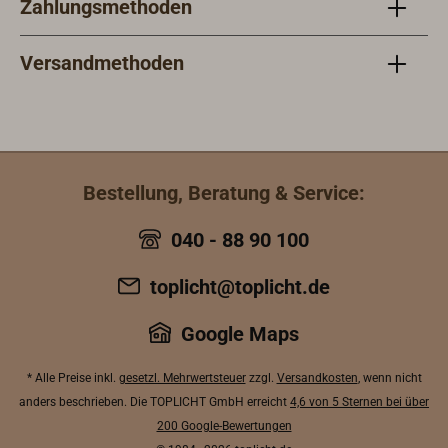
Zahlungsmethoden
Polyesterfasern gewonnen. Dazu
Poly
werden die gesammelten Flaschen
werd
zu Granulat zerkleinert und
zu G
Versandmethoden
eingeschmolzen. Die Fasern werden
eing
zu Garnen gezwirnt, aus denen
zu G
schließlich das GREENLINE rPET-
schl
Tauwerk geflochten wird.Das lehnige
Tauw
und geschmeidige Doppelgeflecht ist
und 
Bestellung, Beratung & Service:
gut geeignet für Fallen, Strecker und
gut g
Schoten.Farbe: schwarz mit feinem
Scho
040 - 88 90 100
grünen Kennfaden.Pressestimmen
mit 
dazu im FLOAT MAGAZIN und auf
Kenn
toplicht@toplicht.de
SAIL24.com.
FLOA
SAIL
Google Maps
* Alle Preise inkl.
gesetzl. Mehrwertsteuer
zzgl.
Versandkosten
, wenn nicht
anders beschrieben. Die TOPLICHT GmbH erreicht
4,6 von 5 Sternen bei über
200 Google-Bewertungen