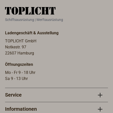
der Festmacherleine.Farbe: weiß.
werd
Ihre
Kenn
Schiffsausrüstung | Werftausrüstung
Ladengeschäft & Ausstellung
TOPLICHT GmbH
Notkestr. 97
22607 Hamburg
Öffnungszeiten
Mo - Fr 9 - 18 Uhr
Sa 9 - 13 Uhr
Service
Informationen